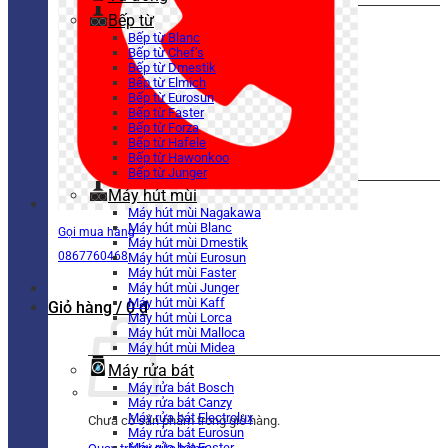
Bếp từ
Bếp từ Blanc
Bếp từ Chef’s
Bếp từ Dmestik
Bếp từ Elmich
Bếp từ Eurosun
Bếp từ Faster
Bếp từ Forza
Bếp từ Hafele
Bếp từ Hawonkoo
Bếp từ Junger
Máy hút mùi
Máy hút mùi Nagakawa
Máy hút mùi Blanc
Gọi mua hàng
Máy hút mùi Dmestik
0867760468
Máy hút mùi Eurosun
Máy hút mùi Faster
Máy hút mùi Junger
Máy hút mùi Kaff
Giỏ hàng /
0
₫
Máy hút mùi Lorca
Máy hút mùi Malloca
Máy hút mùi Midea
Máy rửa bát
Máy rửa bát Bosch
Máy rửa bát Canzy
Máy rửa bát Electrolux
Chưa có sản phẩm trong giỏ hàng.
Máy rửa bát Eurosun
Máy rửa bát Faster