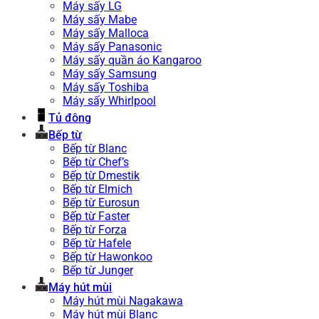
Máy sấy LG
Máy sấy Mabe
Máy sấy Malloca
Máy sấy Panasonic
Máy sấy quần áo Kangaroo
Máy sấy Samsung
Máy sấy Toshiba
Máy sấy Whirlpool
Tủ đông
Bếp từ
Bếp từ Blanc
Bếp từ Chef’s
Bếp từ Dmestik
Bếp từ Elmich
Bếp từ Eurosun
Bếp từ Faster
Bếp từ Forza
Bếp từ Hafele
Bếp từ Hawonkoo
Bếp từ Junger
Máy hút mùi
Máy hút mùi Nagakawa
Máy hút mùi Blanc