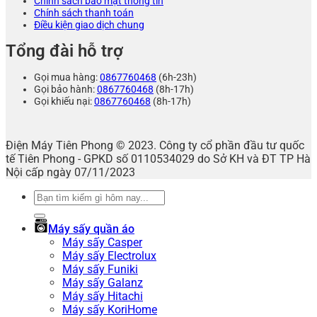
Chính sách bảo mật thông tin
Chính sách thanh toán
Điều kiện giao dịch chung
Tổng đài hỗ trợ
Gọi mua hàng:
0867760468
(6h-23h)
Gọi bảo hành:
0867760468
(8h-17h)
Gọi khiếu nại:
0867760468
(8h-17h)
Điện Máy Tiên Phong © 2023. Công ty cổ phần đầu tư quốc
tế Tiên Phong - GPKD số 0110534029 do Sở KH và ĐT TP Hà
Nội cấp ngày 07/11/2023
Tìm
kiếm:
Máy sấy quần áo
Máy sấy Casper
Máy sấy Electrolux
Máy sấy Funiki
Máy sấy Galanz
Máy sấy Hitachi
Máy sấy KoriHome