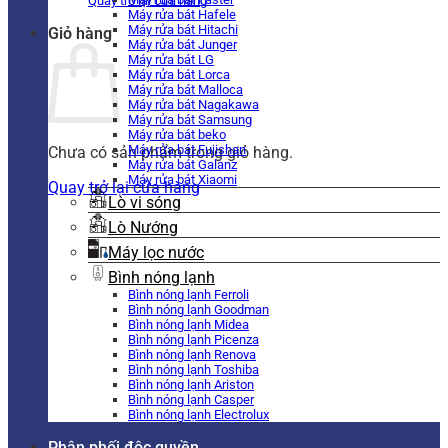
Quay trở lại cửa hàng
Máy rửa bát Hafele
Máy rửa bát Hitachi
Giỏ hàng
Máy rửa bát Junger
Máy rửa bát LG
Máy rửa bát Lorca
Máy rửa bát Malloca
Máy rửa bát Nagakawa
Máy rửa bát Samsung
Máy rửa bát beko
Máy rửa bát Fujishan
Chưa có sản phẩm trong giỏ hàng.
Máy rửa bát Galanz
Máy rửa bát Xiaomi
Quay trở lại cửa hàng
Lò vi sóng
Lò Nướng
Máy lọc nước
Bình nóng lạnh
Bình nóng lạnh Ferroli
Bình nóng lạnh Goodman
Bình nóng lạnh Midea
Bình nóng lạnh Picenza
Bình nóng lạnh Renova
Bình nóng lạnh Toshiba
Bình nóng lạnh Ariston
Bình nóng lạnh Casper
Bình nóng lạnh Electrolux
Phân phối độc quyền