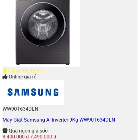
Giảm
910.000
₫
Online giá rẻ
WW90T634DLN
Máy Giặt Samsung AI Inverter 9Kg WW90T634DLN
Quà ngon giá sốc
Giá
Giá
8.400.000
₫
7.490.000
₫