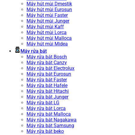
Máy hút mùi Dmestik
Máy hút mùi Eurosun
Máy hút mùi Faster
Máy hút mùi Junger
Máy hút mùi Kaff
Máy hút mùi Lorca
Máy hút mùi Malloca
Máy hút mùi Midea
Máy rửa bát
Máy rửa bát Bosch
Máy rửa bát Canzy
Máy rửa bát Electrolux
Máy rửa bát Eurosun
Máy rửa bát Faster
Máy rửa bát Hafele
Máy rửa bát Hitachi
Máy rửa bát Junger
Máy rửa bát LG
Máy rửa bát Lorca
Máy rửa bát Malloca
Máy rửa bát Nagakawa
Máy rửa bát Samsung
Máy rửa bát beko