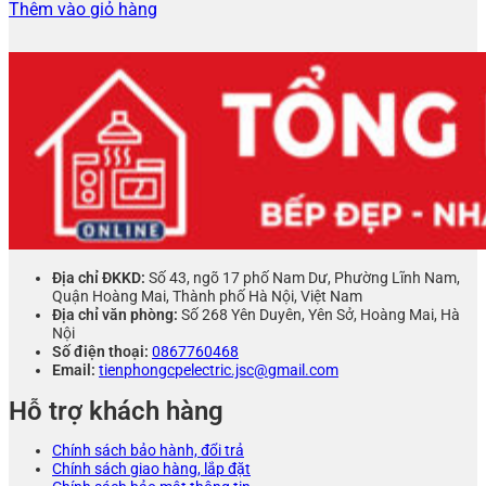
gốc
hiện
Thêm vào giỏ hàng
là:
tại
8.400.000 ₫.
là:
7.490.000 ₫.
Địa chỉ ĐKKD:
Số 43, ngõ 17 phố Nam Dư, Phường Lĩnh Nam,
Quận Hoàng Mai, Thành phố Hà Nội, Việt Nam
Địa chỉ văn phòng:
Số 268 Yên Duyên, Yên Sở, Hoàng Mai, Hà
Nội
Số điện thoại:
0867760468
Email:
tienphongcpelectric.jsc@gmail.com
Hỗ trợ khách hàng
Chính sách bảo hành, đổi trả
Chính sách giao hàng, lắp đặt