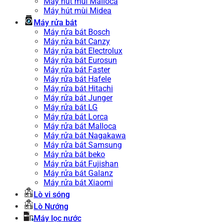
Máy hút mùi Malloca
Máy hút mùi Midea
Máy rửa bát
Máy rửa bát Bosch
Máy rửa bát Canzy
Máy rửa bát Electrolux
Máy rửa bát Eurosun
Máy rửa bát Faster
Máy rửa bát Hafele
Máy rửa bát Hitachi
Máy rửa bát Junger
Máy rửa bát LG
Máy rửa bát Lorca
Máy rửa bát Malloca
Máy rửa bát Nagakawa
Máy rửa bát Samsung
Máy rửa bát beko
Máy rửa bát Fujishan
Máy rửa bát Galanz
Máy rửa bát Xiaomi
Lò vi sóng
Lò Nướng
Máy lọc nước