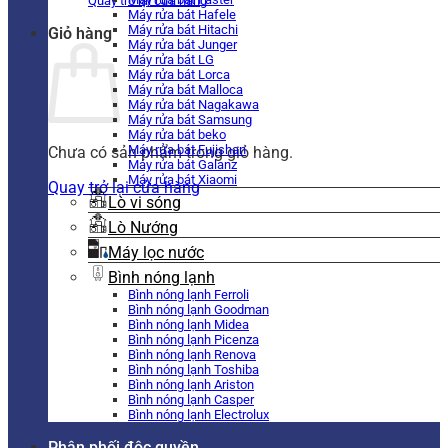
Quay trở lại cửa hàng
Máy rửa bát Hafele
Máy rửa bát Hitachi
Giỏ hàng
Máy rửa bát Junger
Máy rửa bát LG
Máy rửa bát Lorca
Máy rửa bát Malloca
Máy rửa bát Nagakawa
Máy rửa bát Samsung
Máy rửa bát beko
Máy rửa bát Fujishan
Chưa có sản phẩm trong giỏ hàng.
Máy rửa bát Galanz
Máy rửa bát Xiaomi
Quay trở lại cửa hàng
Lò vi sóng
Lò Nướng
Máy lọc nước
Bình nóng lạnh
Bình nóng lạnh Ferroli
Bình nóng lạnh Goodman
Bình nóng lạnh Midea
Bình nóng lạnh Picenza
Bình nóng lạnh Renova
Bình nóng lạnh Toshiba
Bình nóng lạnh Ariston
Bình nóng lạnh Casper
Bình nóng lạnh Electrolux
Phân phối độc quyền