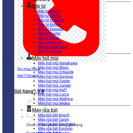
Bếp từ
Bếp từ Blanc
Bếp từ Chef’s
Bếp từ Dmestik
Bếp từ Elmich
Bếp từ Eurosun
Bếp từ Faster
Bếp từ Forza
Bếp từ Hafele
Bếp từ Hawonkoo
Bếp từ Junger
Máy hút mùi
Máy hút mùi Nagakawa
Máy hút mùi Blanc
Gọi mua hàng
Máy hút mùi Dmestik
0867760468
Máy hút mùi Eurosun
Máy hút mùi Faster
Máy hút mùi Junger
Máy hút mùi Kaff
Giỏ hàng /
0
₫
Máy hút mùi Lorca
Máy hút mùi Malloca
Máy hút mùi Midea
Máy rửa bát
Máy rửa bát Bosch
Máy rửa bát Canzy
Máy rửa bát Electrolux
Chưa có sản phẩm trong giỏ hàng.
Máy rửa bát Eurosun
Máy rửa bát Faster