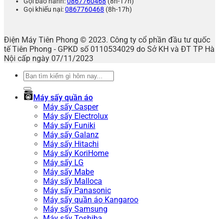
Gọi bảo hành:
0867760468
(8h-17h)
Gọi khiếu nại:
0867760468
(8h-17h)
Điện Máy Tiên Phong © 2023. Công ty cổ phần đầu tư quốc
tế Tiên Phong - GPKD số 0110534029 do Sở KH và ĐT TP Hà
Nội cấp ngày 07/11/2023
Tìm
kiếm:
Máy sấy quần áo
Máy sấy Casper
Máy sấy Electrolux
Máy sấy Funiki
Máy sấy Galanz
Máy sấy Hitachi
Máy sấy KoriHome
Máy sấy LG
Máy sấy Mabe
Máy sấy Malloca
Máy sấy Panasonic
Máy sấy quần áo Kangaroo
Máy sấy Samsung
Máy sấy Toshiba