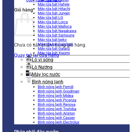
Quay trở lại cửa hàng
Máy rửa bát Hafele
Máy rửa bát Hitachi
Giỏ hàng
Máy rửa bát Junger
Máy rửa bát LG
Máy rửa bát Lorca
Máy rửa bát Malloca
Máy rửa bát Nagakawa
Máy rửa bát Samsung
Máy rửa bát beko
Máy rửa bát Fujishan
Chưa có sản phẩm trong giỏ hàng.
Máy rửa bát Galanz
Máy rửa bát Xiaomi
Quay trở lại cửa hàng
Lò vi sóng
Lò Nướng
Máy lọc nước
Bình nóng lạnh
Bình nóng lạnh Ferroli
Bình nóng lạnh Goodman
Bình nóng lạnh Midea
Bình nóng lạnh Picenza
Bình nóng lạnh Renova
Bình nóng lạnh Toshiba
Bình nóng lạnh Ariston
Bình nóng lạnh Casper
Bình nóng lạnh Electrolux
Phân phối độc quyền