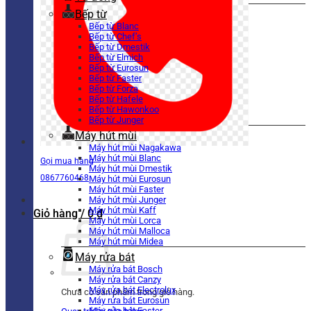
Bếp từ
Bếp từ Blanc
Bếp từ Chef’s
Bếp từ Dmestik
Bếp từ Elmich
Bếp từ Eurosun
Bếp từ Faster
Bếp từ Forza
Bếp từ Hafele
Bếp từ Hawonkoo
Bếp từ Junger
Máy hút mùi
Máy hút mùi Nagakawa
Máy hút mùi Blanc
Gọi mua hàng
Máy hút mùi Dmestik
0867760468
Máy hút mùi Eurosun
Máy hút mùi Faster
Máy hút mùi Junger
Máy hút mùi Kaff
Giỏ hàng /
0
₫
Máy hút mùi Lorca
Máy hút mùi Malloca
Máy hút mùi Midea
Máy rửa bát
Máy rửa bát Bosch
Máy rửa bát Canzy
Máy rửa bát Electrolux
Chưa có sản phẩm trong giỏ hàng.
Máy rửa bát Eurosun
Máy rửa bát Faster