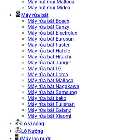
Máy hút mùi Malloca
Máy hút mùi Midea
Máy rửa bát
Máy rửa bát Bosch
Máy rửa bát Canzy
Máy rửa bát Electrolux
Máy rửa bát Eurosun
Máy rửa bát Faster
Máy rửa bát Hafele
Máy rửa bát Hitachi
Máy rửa bát Junger
Máy rửa bát LG
Máy rửa bát Lorca
Máy rửa bát Malloca
Máy rửa bát Nagakawa
Máy rửa bát Samsung
Máy rửa bát beko
Máy rửa bát Fujishan
Máy rửa bát Galanz
Máy rửa bát Xiaomi
Lò vi sóng
Lò Nướng
Máy lọc nước