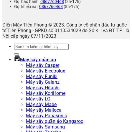
Gọi bảo hành:
0867760468
(8h-17h)
Gọi khiếu nại:
0867760468
(8h-17h)
Điện Máy Tiên Phong © 2023. Công ty cổ phần đầu tư quốc
tế Tiên Phong - GPKD số 0110534029 do Sở KH và ĐT TP Hà
Nội cấp ngày 07/11/2023
Tìm
kiếm:
Máy sấy quần áo
Máy sấy Casper
Máy sấy Electrolux
Máy sấy Funiki
Máy sấy Galanz
Máy sấy Hitachi
Máy sấy KoriHome
Máy sấy LG
Máy sấy Mabe
Máy sấy Malloca
Máy sấy Panasonic
Máy sấy quần áo Kangaroo
Máy sấy Samsung