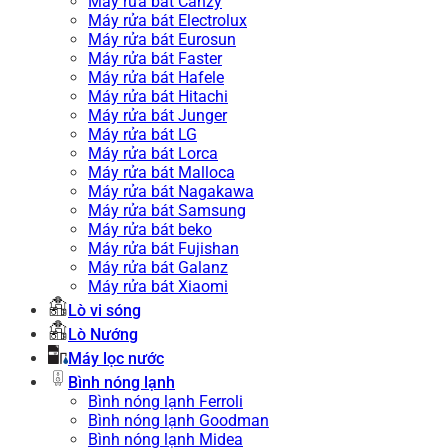
Máy rửa bát Canzy
Máy rửa bát Electrolux
Máy rửa bát Eurosun
Máy rửa bát Faster
Máy rửa bát Hafele
Máy rửa bát Hitachi
Máy rửa bát Junger
Máy rửa bát LG
Máy rửa bát Lorca
Máy rửa bát Malloca
Máy rửa bát Nagakawa
Máy rửa bát Samsung
Máy rửa bát beko
Máy rửa bát Fujishan
Máy rửa bát Galanz
Máy rửa bát Xiaomi
Lò vi sóng
Lò Nướng
Máy lọc nước
Bình nóng lạnh
Bình nóng lạnh Ferroli
Bình nóng lạnh Goodman
Bình nóng lạnh Midea