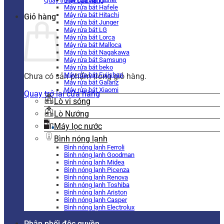
Quay trở lại cửa hàng
Máy rửa bát Hafele
Máy rửa bát Hitachi
Giỏ hàng
Máy rửa bát Junger
Máy rửa bát LG
Máy rửa bát Lorca
Máy rửa bát Malloca
Máy rửa bát Nagakawa
Máy rửa bát Samsung
Máy rửa bát beko
Máy rửa bát Fujishan
Chưa có sản phẩm trong giỏ hàng.
Máy rửa bát Galanz
Máy rửa bát Xiaomi
Quay trở lại cửa hàng
Lò vi sóng
Lò Nướng
Máy lọc nước
Bình nóng lạnh
Bình nóng lạnh Ferroli
Bình nóng lạnh Goodman
Bình nóng lạnh Midea
Bình nóng lạnh Picenza
Bình nóng lạnh Renova
Bình nóng lạnh Toshiba
Bình nóng lạnh Ariston
Bình nóng lạnh Casper
Bình nóng lạnh Electrolux
Phân phối độc quyền