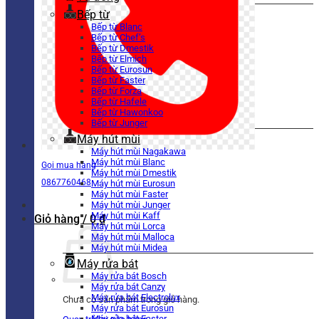
Bếp từ
Bếp từ Blanc
Bếp từ Chef’s
Bếp từ Dmestik
Bếp từ Elmich
Bếp từ Eurosun
Bếp từ Faster
Bếp từ Forza
Bếp từ Hafele
Bếp từ Hawonkoo
Bếp từ Junger
Máy hút mùi
Máy hút mùi Nagakawa
Máy hút mùi Blanc
Gọi mua hàng
Máy hút mùi Dmestik
0867760468
Máy hút mùi Eurosun
Máy hút mùi Faster
Máy hút mùi Junger
Máy hút mùi Kaff
Giỏ hàng /
0
₫
Máy hút mùi Lorca
Máy hút mùi Malloca
Máy hút mùi Midea
Máy rửa bát
Máy rửa bát Bosch
Máy rửa bát Canzy
Máy rửa bát Electrolux
Chưa có sản phẩm trong giỏ hàng.
Máy rửa bát Eurosun
Máy rửa bát Faster