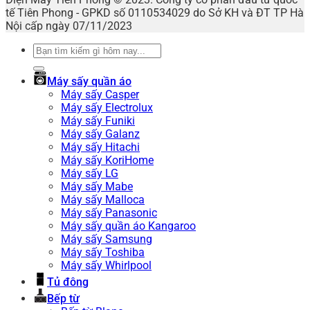
tế Tiên Phong - GPKD số 0110534029 do Sở KH và ĐT TP Hà
Nội cấp ngày 07/11/2023
Tìm
kiếm:
Máy sấy quần áo
Máy sấy Casper
Máy sấy Electrolux
Máy sấy Funiki
Máy sấy Galanz
Máy sấy Hitachi
Máy sấy KoriHome
Máy sấy LG
Máy sấy Mabe
Máy sấy Malloca
Máy sấy Panasonic
Máy sấy quần áo Kangaroo
Máy sấy Samsung
Máy sấy Toshiba
Máy sấy Whirlpool
Tủ đông
Bếp từ