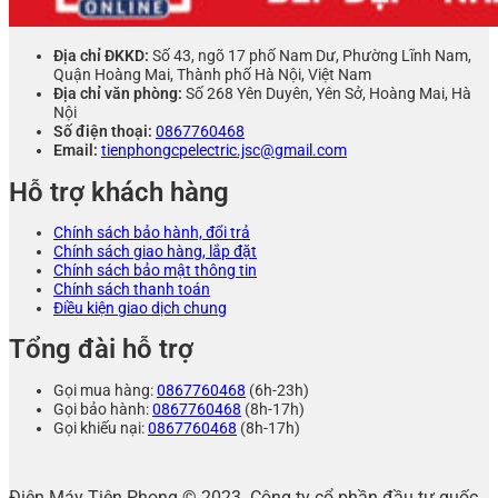
Địa chỉ ĐKKD:
Số 43, ngõ 17 phố Nam Dư, Phường Lĩnh Nam,
Quận Hoàng Mai, Thành phố Hà Nội, Việt Nam
Địa chỉ văn phòng:
Số 268 Yên Duyên, Yên Sở, Hoàng Mai, Hà
Nội
Số điện thoại:
0867760468
Email:
tienphongcpelectric.jsc@gmail.com
Hỗ trợ khách hàng
Chính sách bảo hành, đổi trả
Chính sách giao hàng, lắp đặt
Chính sách bảo mật thông tin
Chính sách thanh toán
Điều kiện giao dịch chung
Tổng đài hỗ trợ
Gọi mua hàng:
0867760468
(6h-23h)
Gọi bảo hành:
0867760468
(8h-17h)
Gọi khiếu nại:
0867760468
(8h-17h)
Điện Máy Tiên Phong © 2023. Công ty cổ phần đầu tư quốc