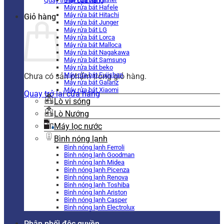
Quay trở lại cửa hàng
Máy rửa bát Hafele
Máy rửa bát Hitachi
Giỏ hàng
Máy rửa bát Junger
Máy rửa bát LG
Máy rửa bát Lorca
Máy rửa bát Malloca
Máy rửa bát Nagakawa
Máy rửa bát Samsung
Máy rửa bát beko
Máy rửa bát Fujishan
Chưa có sản phẩm trong giỏ hàng.
Máy rửa bát Galanz
Máy rửa bát Xiaomi
Quay trở lại cửa hàng
Lò vi sóng
Lò Nướng
Máy lọc nước
Bình nóng lạnh
Bình nóng lạnh Ferroli
Bình nóng lạnh Goodman
Bình nóng lạnh Midea
Bình nóng lạnh Picenza
Bình nóng lạnh Renova
Bình nóng lạnh Toshiba
Bình nóng lạnh Ariston
Bình nóng lạnh Casper
Bình nóng lạnh Electrolux
Phân phối độc quyền