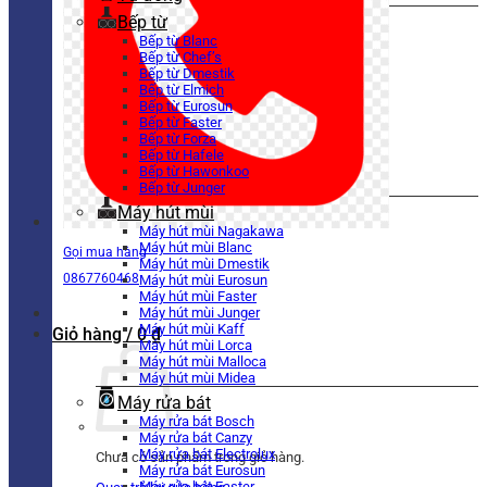
Bếp từ
Bếp từ Blanc
Bếp từ Chef’s
Bếp từ Dmestik
Bếp từ Elmich
Bếp từ Eurosun
Bếp từ Faster
Bếp từ Forza
Bếp từ Hafele
Bếp từ Hawonkoo
Bếp từ Junger
Máy hút mùi
Máy hút mùi Nagakawa
Máy hút mùi Blanc
Gọi mua hàng
Máy hút mùi Dmestik
0867760468
Máy hút mùi Eurosun
Máy hút mùi Faster
Máy hút mùi Junger
Máy hút mùi Kaff
Giỏ hàng /
0
₫
Máy hút mùi Lorca
Máy hút mùi Malloca
Máy hút mùi Midea
Máy rửa bát
Máy rửa bát Bosch
Máy rửa bát Canzy
Máy rửa bát Electrolux
Chưa có sản phẩm trong giỏ hàng.
Máy rửa bát Eurosun
Máy rửa bát Faster