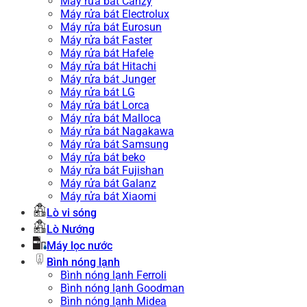
Máy rửa bát Canzy
Máy rửa bát Electrolux
Máy rửa bát Eurosun
Máy rửa bát Faster
Máy rửa bát Hafele
Máy rửa bát Hitachi
Máy rửa bát Junger
Máy rửa bát LG
Máy rửa bát Lorca
Máy rửa bát Malloca
Máy rửa bát Nagakawa
Máy rửa bát Samsung
Máy rửa bát beko
Máy rửa bát Fujishan
Máy rửa bát Galanz
Máy rửa bát Xiaomi
Lò vi sóng
Lò Nướng
Máy lọc nước
Bình nóng lạnh
Bình nóng lạnh Ferroli
Bình nóng lạnh Goodman
Bình nóng lạnh Midea