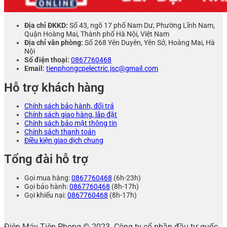
Địa chỉ ĐKKD:
Số 43, ngõ 17 phố Nam Dư, Phường Lĩnh Nam,
Quận Hoàng Mai, Thành phố Hà Nội, Việt Nam
Địa chỉ văn phòng:
Số 268 Yên Duyên, Yên Sở, Hoàng Mai, Hà
Nội
Số điện thoại:
0867760468
Email:
tienphongcpelectric.jsc@gmail.com
Hỗ trợ khách hàng
Chính sách bảo hành, đổi trả
Chính sách giao hàng, lắp đặt
Chính sách bảo mật thông tin
Chính sách thanh toán
Điều kiện giao dịch chung
Tổng đài hỗ trợ
Gọi mua hàng:
0867760468
(6h-23h)
Gọi bảo hành:
0867760468
(8h-17h)
Gọi khiếu nại:
0867760468
(8h-17h)
Điện Máy Tiên Phong © 2023. Công ty cổ phần đầu tư quốc