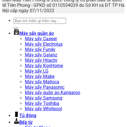
tế Tiên Phong - GPKD số 0110534029 do Sở KH và ĐT TP Hà
Nội cấp ngày 07/11/2023
Tìm
kiếm:
Máy sấy quần áo
Máy sấy Casper
Máy sấy Electrolux
Máy sấy Funiki
Máy sấy Galanz
Máy sấy Hitachi
Máy sấy KoriHome
Máy sấy LG
Máy sấy Mabe
Máy sấy Malloca
Máy sấy Panasonic
Máy sấy quần áo Kangaroo
Máy sấy Samsung
Máy sấy Toshiba
Máy sấy Whirlpool
Tủ đông
Bếp từ