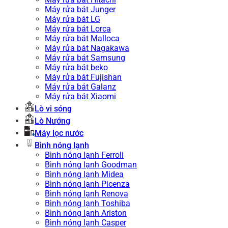
Máy rửa bát Junger
Máy rửa bát LG
Máy rửa bát Lorca
Máy rửa bát Malloca
Máy rửa bát Nagakawa
Máy rửa bát Samsung
Máy rửa bát beko
Máy rửa bát Fujishan
Máy rửa bát Galanz
Máy rửa bát Xiaomi
Lò vi sóng
Lò Nướng
Máy lọc nước
Bình nóng lạnh
Bình nóng lạnh Ferroli
Bình nóng lạnh Goodman
Bình nóng lạnh Midea
Bình nóng lạnh Picenza
Bình nóng lạnh Renova
Bình nóng lạnh Toshiba
Bình nóng lạnh Ariston
Bình nóng lạnh Casper