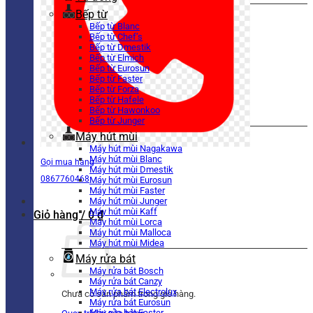
Bếp từ
Bếp từ Blanc
Bếp từ Chef’s
Bếp từ Dmestik
Bếp từ Elmich
Bếp từ Eurosun
Bếp từ Faster
Bếp từ Forza
Bếp từ Hafele
Bếp từ Hawonkoo
Bếp từ Junger
Máy hút mùi
Máy hút mùi Nagakawa
Máy hút mùi Blanc
Gọi mua hàng
Máy hút mùi Dmestik
0867760468
Máy hút mùi Eurosun
Máy hút mùi Faster
Máy hút mùi Junger
Máy hút mùi Kaff
Giỏ hàng /
0
₫
Máy hút mùi Lorca
Máy hút mùi Malloca
Máy hút mùi Midea
Máy rửa bát
Máy rửa bát Bosch
Máy rửa bát Canzy
Máy rửa bát Electrolux
Chưa có sản phẩm trong giỏ hàng.
Máy rửa bát Eurosun
Máy rửa bát Faster