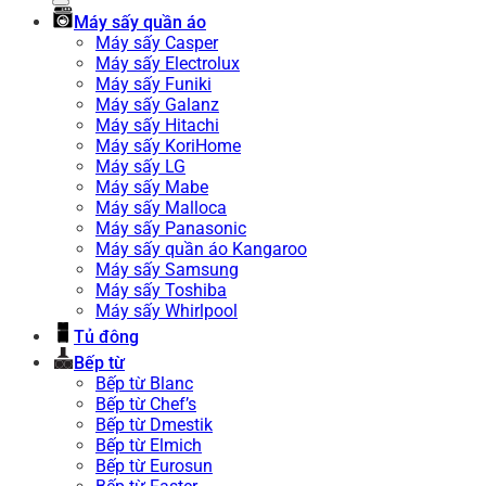
Máy sấy quần áo
Máy sấy Casper
Máy sấy Electrolux
Máy sấy Funiki
Máy sấy Galanz
Máy sấy Hitachi
Máy sấy KoriHome
Máy sấy LG
Máy sấy Mabe
Máy sấy Malloca
Máy sấy Panasonic
Máy sấy quần áo Kangaroo
Máy sấy Samsung
Máy sấy Toshiba
Máy sấy Whirlpool
Tủ đông
Bếp từ
Bếp từ Blanc
Bếp từ Chef’s
Bếp từ Dmestik
Bếp từ Elmich
Bếp từ Eurosun