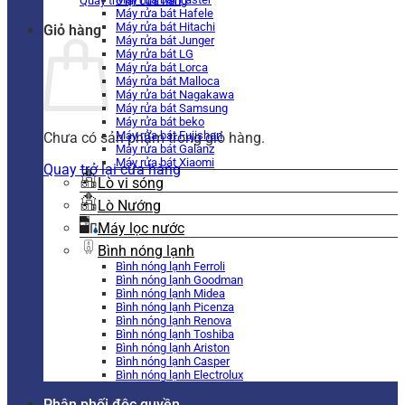
Quay trở lại cửa hàng
Máy rửa bát Hafele
Máy rửa bát Hitachi
Giỏ hàng
Máy rửa bát Junger
Máy rửa bát LG
Máy rửa bát Lorca
Máy rửa bát Malloca
Máy rửa bát Nagakawa
Máy rửa bát Samsung
Máy rửa bát beko
Máy rửa bát Fujishan
Chưa có sản phẩm trong giỏ hàng.
Máy rửa bát Galanz
Máy rửa bát Xiaomi
Quay trở lại cửa hàng
Lò vi sóng
Lò Nướng
Máy lọc nước
Bình nóng lạnh
Bình nóng lạnh Ferroli
Bình nóng lạnh Goodman
Bình nóng lạnh Midea
Bình nóng lạnh Picenza
Bình nóng lạnh Renova
Bình nóng lạnh Toshiba
Bình nóng lạnh Ariston
Bình nóng lạnh Casper
Bình nóng lạnh Electrolux
Phân phối độc quyền