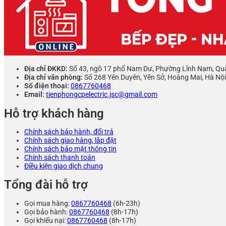
Địa chỉ ĐKKD:
Số 43, ngõ 17 phố Nam Dư, Phường Lĩnh Nam, Qu
Địa chỉ văn phòng:
Số 268 Yên Duyên, Yên Sở, Hoàng Mai, Hà Nội
Số điện thoại:
0867760468
Email:
tienphongcpelectric.jsc@gmail.com
Hỗ trợ khách hàng
Chính sách bảo hành, đổi trả
Chính sách giao hàng, lắp đặt
Chính sách bảo mật thông tin
Chính sách thanh toán
Điều kiện giao dịch chung
Tổng đài hỗ trợ
Gọi mua hàng:
0867760468
(6h-23h)
Gọi bảo hành:
0867760468
(8h-17h)
Gọi khiếu nại:
0867760468
(8h-17h)