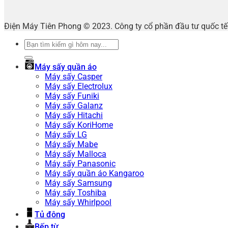
Điện Máy Tiên Phong © 2023. Công ty cổ phần đầu tư quốc 
Tìm
kiếm:
Máy sấy quần áo
Máy sấy Casper
Máy sấy Electrolux
Máy sấy Funiki
Máy sấy Galanz
Máy sấy Hitachi
Máy sấy KoriHome
Máy sấy LG
Máy sấy Mabe
Máy sấy Malloca
Máy sấy Panasonic
Máy sấy quần áo Kangaroo
Máy sấy Samsung
Máy sấy Toshiba
Máy sấy Whirlpool
Tủ đông
Bếp từ