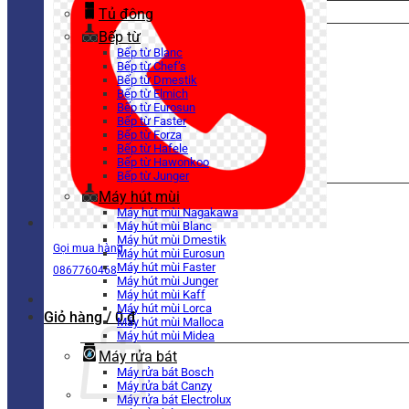
Tủ đông
Bếp từ
Bếp từ Blanc
Bếp từ Chef’s
Bếp từ Dmestik
Bếp từ Elmich
Bếp từ Eurosun
Bếp từ Faster
Bếp từ Forza
Bếp từ Hafele
Bếp từ Hawonkoo
Bếp từ Junger
Máy hút mùi
Máy hút mùi Nagakawa
Máy hút mùi Blanc
Máy hút mùi Dmestik
Gọi mua hàng
Máy hút mùi Eurosun
Máy hút mùi Faster
0867760468
Máy hút mùi Junger
Máy hút mùi Kaff
Máy hút mùi Lorca
Giỏ hàng /
0
₫
Máy hút mùi Malloca
Máy hút mùi Midea
Máy rửa bát
Máy rửa bát Bosch
Máy rửa bát Canzy
Máy rửa bát Electrolux