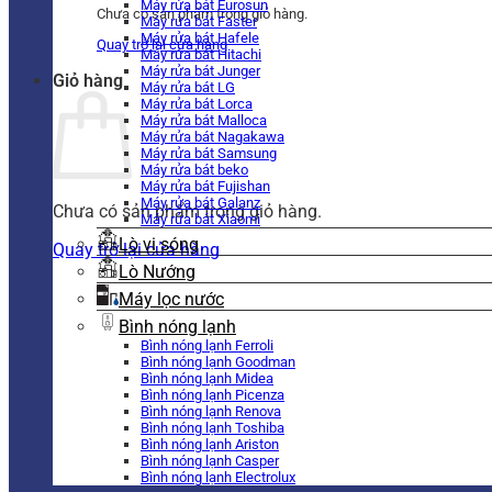
Máy rửa bát Eurosun
Chưa có sản phẩm trong giỏ hàng.
Máy rửa bát Faster
Máy rửa bát Hafele
Quay trở lại cửa hàng
Máy rửa bát Hitachi
Máy rửa bát Junger
Giỏ hàng
Máy rửa bát LG
Máy rửa bát Lorca
Máy rửa bát Malloca
Máy rửa bát Nagakawa
Máy rửa bát Samsung
Máy rửa bát beko
Máy rửa bát Fujishan
Máy rửa bát Galanz
Chưa có sản phẩm trong giỏ hàng.
Máy rửa bát Xiaomi
Lò vi sóng
Quay trở lại cửa hàng
Lò Nướng
Máy lọc nước
Bình nóng lạnh
Bình nóng lạnh Ferroli
Bình nóng lạnh Goodman
Bình nóng lạnh Midea
Bình nóng lạnh Picenza
Bình nóng lạnh Renova
Bình nóng lạnh Toshiba
Bình nóng lạnh Ariston
Bình nóng lạnh Casper
Bình nóng lạnh Electrolux