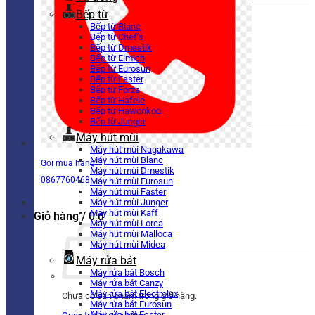
Bếp từ
Bếp từ Blanc
Bếp từ Chef’s
Bếp từ Dmestik
Bếp từ Elmich
Bếp từ Eurosun
Bếp từ Faster
Bếp từ Forza
Bếp từ Hafele
Bếp từ Hawonkoo
Bếp từ Junger
Máy hút mùi
Máy hút mùi Nagakawa
Máy hút mùi Blanc
Gọi mua hàng
Máy hút mùi Dmestik
0867760468
Máy hút mùi Eurosun
Máy hút mùi Faster
Máy hút mùi Junger
Máy hút mùi Kaff
Giỏ hàng /
0
₫
Máy hút mùi Lorca
Máy hút mùi Malloca
Máy hút mùi Midea
Máy rửa bát
Máy rửa bát Bosch
Máy rửa bát Canzy
Máy rửa bát Electrolux
Chưa có sản phẩm trong giỏ hàng.
Máy rửa bát Eurosun
Máy rửa bát Faster