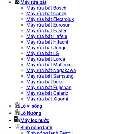
Máy rửa bát
Máy rửa bát Bosch
Máy rửa bát Canzy
Máy rửa bát Electrolux
Máy rửa bát Eurosun
Máy rửa bát Faster
Máy rửa bát Hafele
Máy rửa bát Hitachi
Máy rửa bát Junger
Máy rửa bát LG
Máy rửa bát Lorca
Máy rửa bát Malloca
Máy rửa bát Nagakawa
Máy rửa bát Samsung
Máy rửa bát beko
Máy rửa bát Fujishan
Máy rửa bát Galanz
Máy rửa bát Xiaomi
Lò vi sóng
Lò Nướng
Máy lọc nước
Bình nóng lạnh
Bình nóng lạnh Ferroli