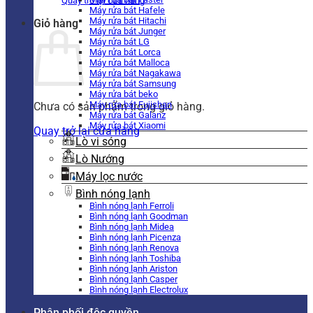
Quay trở lại cửa hàng
Máy rửa bát Hafele
Máy rửa bát Hitachi
Giỏ hàng
Máy rửa bát Junger
Máy rửa bát LG
Máy rửa bát Lorca
Máy rửa bát Malloca
Máy rửa bát Nagakawa
Máy rửa bát Samsung
Máy rửa bát beko
Máy rửa bát Fujishan
Chưa có sản phẩm trong giỏ hàng.
Máy rửa bát Galanz
Máy rửa bát Xiaomi
Quay trở lại cửa hàng
Lò vi sóng
Lò Nướng
Máy lọc nước
Bình nóng lạnh
Bình nóng lạnh Ferroli
Bình nóng lạnh Goodman
Bình nóng lạnh Midea
Bình nóng lạnh Picenza
Bình nóng lạnh Renova
Bình nóng lạnh Toshiba
Bình nóng lạnh Ariston
Bình nóng lạnh Casper
Bình nóng lạnh Electrolux
Phân phối độc quyền