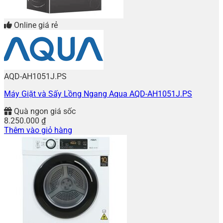
Online giá rẻ
AQD-AH1051J.PS
Máy Giặt và Sấy Lồng Ngang Aqua AQD-AH1051J.PS
Quà ngon giá sốc
8.250.000
₫
Thêm vào giỏ hàng