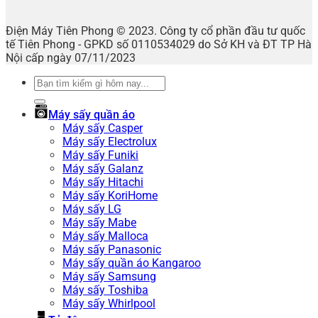
Điện Máy Tiên Phong © 2023. Công ty cổ phần đầu tư quốc
tế Tiên Phong - GPKD số 0110534029 do Sở KH và ĐT TP Hà
Nội cấp ngày 07/11/2023
Tìm
kiếm:
Máy sấy quần áo
Máy sấy Casper
Máy sấy Electrolux
Máy sấy Funiki
Máy sấy Galanz
Máy sấy Hitachi
Máy sấy KoriHome
Máy sấy LG
Máy sấy Mabe
Máy sấy Malloca
Máy sấy Panasonic
Máy sấy quần áo Kangaroo
Máy sấy Samsung
Máy sấy Toshiba
Máy sấy Whirlpool