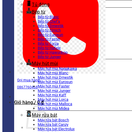
Tủ đông
Bếp từ
Bếp từ Blanc
Bếp từ Chef’s
Bếp từ Dmestik
Bếp từ Elmich
Bếp từ Eurosun
Bếp từ Faster
Bếp từ Forza
Bếp từ Hafele
Bếp từ Hawonkoo
Bếp từ Junger
Máy hút mùi
Máy hút mùi Nagakawa
Máy hút mùi Blanc
Máy hút mùi Dmestik
Gọi mua hàng
Máy hút mùi Eurosun
Máy hút mùi Faster
0867760468
Máy hút mùi Junger
Máy hút mùi Kaff
Máy hút mùi Lorca
Giỏ hàng /
0
₫
Máy hút mùi Malloca
Máy hút mùi Midea
Máy rửa bát
Máy rửa bát Bosch
Máy rửa bát Canzy
Máy rửa bát Electrolux