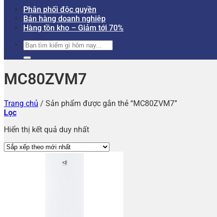
Phân phối độc quyền
Bán hàng doanh nghiệp
Hàng tồn kho – Giảm tới 70%
Tìm
kiếm:
MC80ZVM7
Trang chủ
/
Sản phẩm được gắn thẻ “MC80ZVM7”
Lọc
Hiển thị kết quả duy nhất