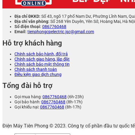
Địa chỉ ĐKKD:
Số 43, ngõ 17 phố Nam Dư, Phường Lĩnh Nam, Qu
Địa chỉ văn phòng:
Số 268 Yên Duyên, Yên Sở, Hoàng Mai, Hà Nội
Số điện thoại:
0867760468
Email:
tienphongcpelectric.jsc@gmail.com
Hỗ trợ khách hàng
Chính sách bảo hành, đổi trả
Chính sách giao hàng, lắp đặt
Chính sách bảo mật thông tin
Chính sách thanh toán
Điều kiện giao dịch chung
Tổng đài hỗ trợ
Gọi mua hàng:
0867760468
(6h-23h)
Gọi bảo hành:
0867760468
(8h-17h)
Gọi khiếu nại:
0867760468
(8h-17h)
Điện Máy Tiên Phong © 2023. Công ty cổ phần đầu tư quốc 