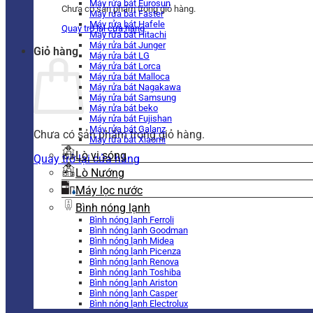
Máy rửa bát Eurosun
Chưa có sản phẩm trong giỏ hàng.
Máy rửa bát Faster
Máy rửa bát Hafele
Quay trở lại cửa hàng
Máy rửa bát Hitachi
Máy rửa bát Junger
Giỏ hàng
Máy rửa bát LG
Máy rửa bát Lorca
Máy rửa bát Malloca
Máy rửa bát Nagakawa
Máy rửa bát Samsung
Máy rửa bát beko
Máy rửa bát Fujishan
Máy rửa bát Galanz
Chưa có sản phẩm trong giỏ hàng.
Máy rửa bát Xiaomi
Lò vi sóng
Quay trở lại cửa hàng
Lò Nướng
Máy lọc nước
Bình nóng lạnh
Bình nóng lạnh Ferroli
Bình nóng lạnh Goodman
Bình nóng lạnh Midea
Bình nóng lạnh Picenza
Bình nóng lạnh Renova
Bình nóng lạnh Toshiba
Bình nóng lạnh Ariston
Bình nóng lạnh Casper
Bình nóng lạnh Electrolux