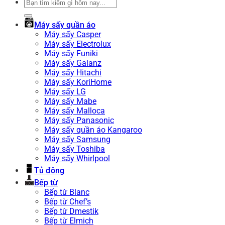
Tìm
kiếm:
Máy sấy quần áo
Máy sấy Casper
Máy sấy Electrolux
Máy sấy Funiki
Máy sấy Galanz
Máy sấy Hitachi
Máy sấy KoriHome
Máy sấy LG
Máy sấy Mabe
Máy sấy Malloca
Máy sấy Panasonic
Máy sấy quần áo Kangaroo
Máy sấy Samsung
Máy sấy Toshiba
Máy sấy Whirlpool
Tủ đông
Bếp từ
Bếp từ Blanc
Bếp từ Chef’s
Bếp từ Dmestik
Bếp từ Elmich