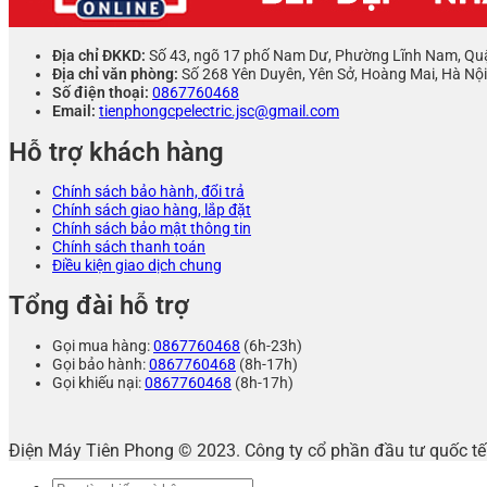
Địa chỉ ĐKKD:
Số 43, ngõ 17 phố Nam Dư, Phường Lĩnh Nam, Qu
Địa chỉ văn phòng:
Số 268 Yên Duyên, Yên Sở, Hoàng Mai, Hà Nội
Số điện thoại:
0867760468
Email:
tienphongcpelectric.jsc@gmail.com
Hỗ trợ khách hàng
Chính sách bảo hành, đổi trả
Chính sách giao hàng, lắp đặt
Chính sách bảo mật thông tin
Chính sách thanh toán
Điều kiện giao dịch chung
Tổng đài hỗ trợ
Gọi mua hàng:
0867760468
(6h-23h)
Gọi bảo hành:
0867760468
(8h-17h)
Gọi khiếu nại:
0867760468
(8h-17h)
Điện Máy Tiên Phong © 2023. Công ty cổ phần đầu tư quốc 