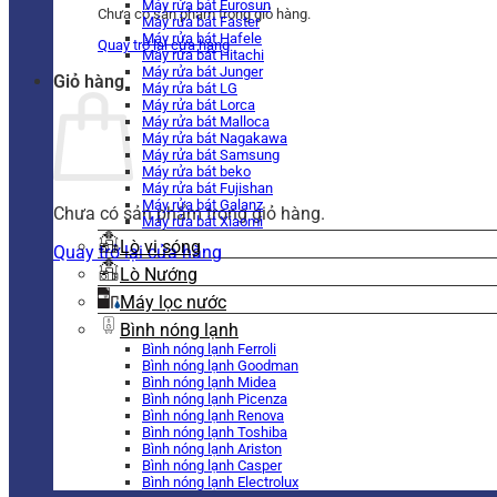
Máy rửa bát Eurosun
Chưa có sản phẩm trong giỏ hàng.
Máy rửa bát Faster
Máy rửa bát Hafele
Quay trở lại cửa hàng
Máy rửa bát Hitachi
Máy rửa bát Junger
Giỏ hàng
Máy rửa bát LG
Máy rửa bát Lorca
Máy rửa bát Malloca
Máy rửa bát Nagakawa
Máy rửa bát Samsung
Máy rửa bát beko
Máy rửa bát Fujishan
Máy rửa bát Galanz
Chưa có sản phẩm trong giỏ hàng.
Máy rửa bát Xiaomi
Lò vi sóng
Quay trở lại cửa hàng
Lò Nướng
Máy lọc nước
Bình nóng lạnh
Bình nóng lạnh Ferroli
Bình nóng lạnh Goodman
Bình nóng lạnh Midea
Bình nóng lạnh Picenza
Bình nóng lạnh Renova
Bình nóng lạnh Toshiba
Bình nóng lạnh Ariston
Bình nóng lạnh Casper
Bình nóng lạnh Electrolux