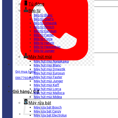
Tủ đông
Bếp từ
Bếp từ Blanc
Bếp từ Chef’s
Bếp từ Dmestik
Bếp từ Elmich
Bếp từ Eurosun
Bếp từ Faster
Bếp từ Forza
Bếp từ Hafele
Bếp từ Hawonkoo
Bếp từ Junger
Máy hút mùi
Máy hút mùi Nagakawa
Máy hút mùi Blanc
Máy hút mùi Dmestik
Gọi mua hàng
Máy hút mùi Eurosun
Máy hút mùi Faster
0867760468
Máy hút mùi Junger
Máy hút mùi Kaff
Máy hút mùi Lorca
Giỏ hàng /
0
₫
Máy hút mùi Malloca
Máy hút mùi Midea
Máy rửa bát
Máy rửa bát Bosch
Máy rửa bát Canzy
Máy rửa bát Electrolux