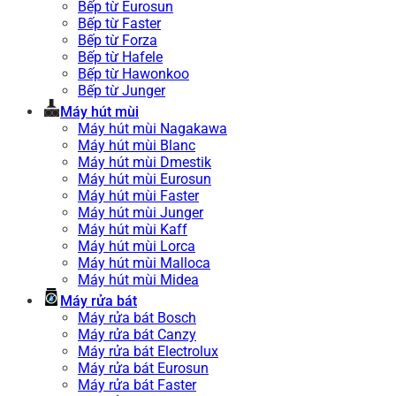
Bếp từ Eurosun
Bếp từ Faster
Bếp từ Forza
Bếp từ Hafele
Bếp từ Hawonkoo
Bếp từ Junger
Máy hút mùi
Máy hút mùi Nagakawa
Máy hút mùi Blanc
Máy hút mùi Dmestik
Máy hút mùi Eurosun
Máy hút mùi Faster
Máy hút mùi Junger
Máy hút mùi Kaff
Máy hút mùi Lorca
Máy hút mùi Malloca
Máy hút mùi Midea
Máy rửa bát
Máy rửa bát Bosch
Máy rửa bát Canzy
Máy rửa bát Electrolux
Máy rửa bát Eurosun
Máy rửa bát Faster