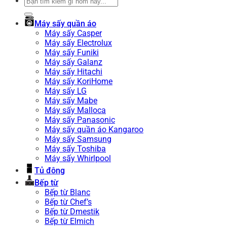
Tìm
kiếm:
Máy sấy quần áo
Máy sấy Casper
Máy sấy Electrolux
Máy sấy Funiki
Máy sấy Galanz
Máy sấy Hitachi
Máy sấy KoriHome
Máy sấy LG
Máy sấy Mabe
Máy sấy Malloca
Máy sấy Panasonic
Máy sấy quần áo Kangaroo
Máy sấy Samsung
Máy sấy Toshiba
Máy sấy Whirlpool
Tủ đông
Bếp từ
Bếp từ Blanc
Bếp từ Chef’s
Bếp từ Dmestik
Bếp từ Elmich