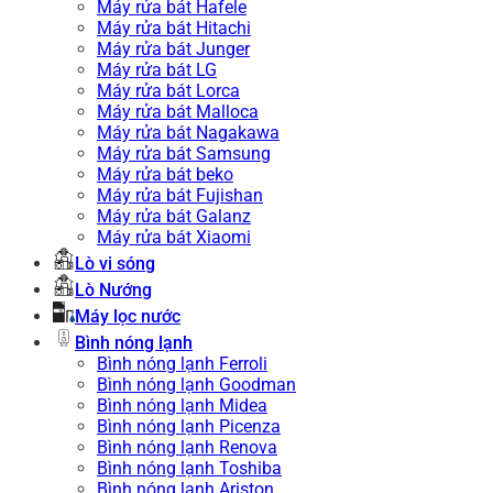
Máy rửa bát Hafele
Máy rửa bát Hitachi
Máy rửa bát Junger
Máy rửa bát LG
Máy rửa bát Lorca
Máy rửa bát Malloca
Máy rửa bát Nagakawa
Máy rửa bát Samsung
Máy rửa bát beko
Máy rửa bát Fujishan
Máy rửa bát Galanz
Máy rửa bát Xiaomi
Lò vi sóng
Lò Nướng
Máy lọc nước
Bình nóng lạnh
Bình nóng lạnh Ferroli
Bình nóng lạnh Goodman
Bình nóng lạnh Midea
Bình nóng lạnh Picenza
Bình nóng lạnh Renova
Bình nóng lạnh Toshiba
Bình nóng lạnh Ariston