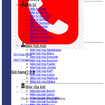
Bếp từ
Bếp từ Blanc
Bếp từ Chef’s
Bếp từ Dmestik
Bếp từ Elmich
Bếp từ Eurosun
Bếp từ Faster
Bếp từ Forza
Bếp từ Hafele
Bếp từ Hawonkoo
Bếp từ Junger
Máy hút mùi
Máy hút mùi Nagakawa
Máy hút mùi Blanc
Gọi mua hàng
Máy hút mùi Dmestik
0867760468
Máy hút mùi Eurosun
Máy hút mùi Faster
Máy hút mùi Junger
Máy hút mùi Kaff
Giỏ hàng /
0
₫
Máy hút mùi Lorca
Máy hút mùi Malloca
Máy hút mùi Midea
Máy rửa bát
Máy rửa bát Bosch
Máy rửa bát Canzy
Máy rửa bát Electrolux
Chưa có sản phẩm trong giỏ hàng.
Máy rửa bát Eurosun
Máy rửa bát Faster