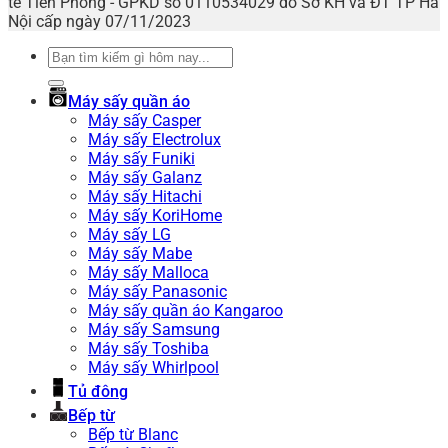
tế Tiên Phong - GPKD số 0110534029 do Sở KH và ĐT TP Hà
Nội cấp ngày 07/11/2023
Tìm
kiếm:
Máy sấy quần áo
Máy sấy Casper
Máy sấy Electrolux
Máy sấy Funiki
Máy sấy Galanz
Máy sấy Hitachi
Máy sấy KoriHome
Máy sấy LG
Máy sấy Mabe
Máy sấy Malloca
Máy sấy Panasonic
Máy sấy quần áo Kangaroo
Máy sấy Samsung
Máy sấy Toshiba
Máy sấy Whirlpool
Tủ đông
Bếp từ
Bếp từ Blanc