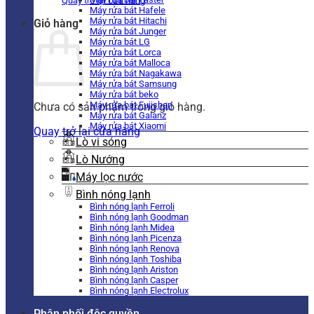
Quay trở lại cửa hàng
Máy rửa bát Hafele
Máy rửa bát Hitachi
Giỏ hàng
Máy rửa bát Junger
Máy rửa bát LG
Máy rửa bát Lorca
Máy rửa bát Malloca
Máy rửa bát Nagakawa
Máy rửa bát Samsung
Máy rửa bát beko
Máy rửa bát Fujishan
Chưa có sản phẩm trong giỏ hàng.
Máy rửa bát Galanz
Máy rửa bát Xiaomi
Quay trở lại cửa hàng
Lò vi sóng
Lò Nướng
Máy lọc nước
Bình nóng lạnh
Bình nóng lạnh Ferroli
Bình nóng lạnh Goodman
Bình nóng lạnh Midea
Bình nóng lạnh Picenza
Bình nóng lạnh Renova
Bình nóng lạnh Toshiba
Bình nóng lạnh Ariston
Bình nóng lạnh Casper
Bình nóng lạnh Electrolux
Phân phối độc quyền