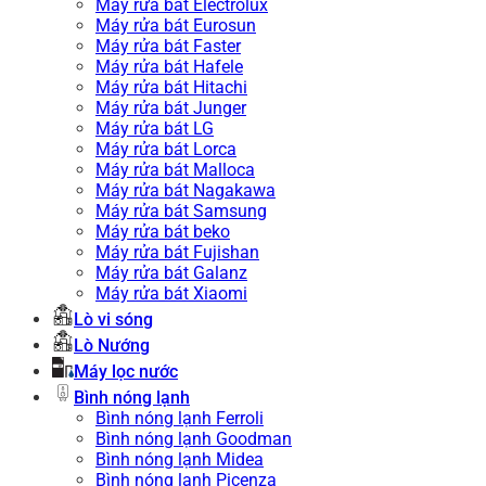
Máy rửa bát Electrolux
Máy rửa bát Eurosun
Máy rửa bát Faster
Máy rửa bát Hafele
Máy rửa bát Hitachi
Máy rửa bát Junger
Máy rửa bát LG
Máy rửa bát Lorca
Máy rửa bát Malloca
Máy rửa bát Nagakawa
Máy rửa bát Samsung
Máy rửa bát beko
Máy rửa bát Fujishan
Máy rửa bát Galanz
Máy rửa bát Xiaomi
Lò vi sóng
Lò Nướng
Máy lọc nước
Bình nóng lạnh
Bình nóng lạnh Ferroli
Bình nóng lạnh Goodman
Bình nóng lạnh Midea
Bình nóng lạnh Picenza