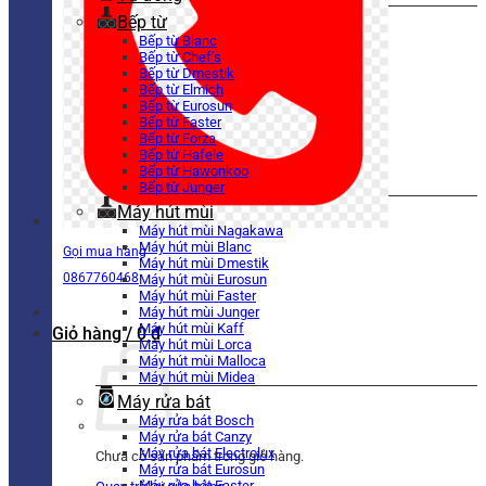
Bếp từ
Bếp từ Blanc
Bếp từ Chef’s
Bếp từ Dmestik
Bếp từ Elmich
Bếp từ Eurosun
Bếp từ Faster
Bếp từ Forza
Bếp từ Hafele
Bếp từ Hawonkoo
Bếp từ Junger
Máy hút mùi
Máy hút mùi Nagakawa
Máy hút mùi Blanc
Gọi mua hàng
Máy hút mùi Dmestik
0867760468
Máy hút mùi Eurosun
Máy hút mùi Faster
Máy hút mùi Junger
Máy hút mùi Kaff
Giỏ hàng /
0
₫
Máy hút mùi Lorca
Máy hút mùi Malloca
Máy hút mùi Midea
Máy rửa bát
Máy rửa bát Bosch
Máy rửa bát Canzy
Máy rửa bát Electrolux
Chưa có sản phẩm trong giỏ hàng.
Máy rửa bát Eurosun
Máy rửa bát Faster