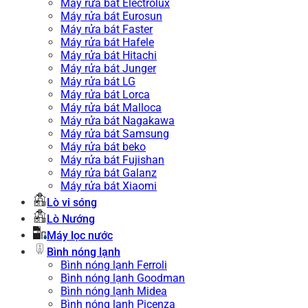
Máy rửa bát Electrolux
Máy rửa bát Eurosun
Máy rửa bát Faster
Máy rửa bát Hafele
Máy rửa bát Hitachi
Máy rửa bát Junger
Máy rửa bát LG
Máy rửa bát Lorca
Máy rửa bát Malloca
Máy rửa bát Nagakawa
Máy rửa bát Samsung
Máy rửa bát beko
Máy rửa bát Fujishan
Máy rửa bát Galanz
Máy rửa bát Xiaomi
Lò vi sóng
Lò Nướng
Máy lọc nước
Bình nóng lạnh
Bình nóng lạnh Ferroli
Bình nóng lạnh Goodman
Bình nóng lạnh Midea
Bình nóng lạnh Picenza