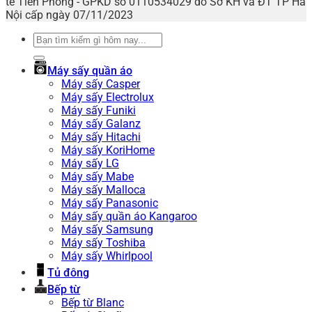
tế Tiên Phong - GPKD số 0110534029 do Sở KH và ĐT TP Hà
Nội cấp ngày 07/11/2023
Tìm
kiếm:
Máy sấy quần áo
Máy sấy Casper
Máy sấy Electrolux
Máy sấy Funiki
Máy sấy Galanz
Máy sấy Hitachi
Máy sấy KoriHome
Máy sấy LG
Máy sấy Mabe
Máy sấy Malloca
Máy sấy Panasonic
Máy sấy quần áo Kangaroo
Máy sấy Samsung
Máy sấy Toshiba
Máy sấy Whirlpool
Tủ đông
Bếp từ
Bếp từ Blanc