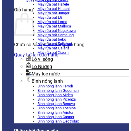
Quay trở lại cửa hàng
Máy rửa bát Hafele
Máy rửa bát Hitachi
Giỏ hàng
Máy rửa bát Junger
Máy rửa bát LG
Máy rửa bát Lorca
Máy rửa bát Malloca
Máy rửa bát Nagakawa
Máy rửa bát Samsung
Máy rửa bát beko
Máy rửa bát Fujishan
Chưa có sản phẩm trong giỏ hàng.
Máy rửa bát Galanz
Máy rửa bát Xiaomi
Quay trở lại cửa hàng
Lò vi sóng
Lò Nướng
Máy lọc nước
Bình nóng lạnh
Bình nóng lạnh Ferroli
Bình nóng lạnh Goodman
Bình nóng lạnh Midea
Bình nóng lạnh Picenza
Bình nóng lạnh Renova
Bình nóng lạnh Toshiba
Bình nóng lạnh Ariston
Bình nóng lạnh Casper
Bình nóng lạnh Electrolux
Phân phối độc quyền