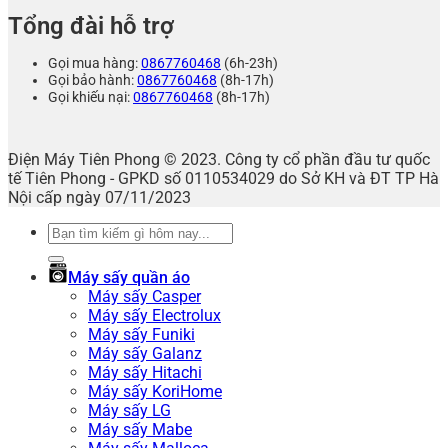
Tổng đài hỗ trợ
Gọi mua hàng:
0867760468
(6h-23h)
Gọi bảo hành:
0867760468
(8h-17h)
Gọi khiếu nại:
0867760468
(8h-17h)
Điện Máy Tiên Phong © 2023. Công ty cổ phần đầu tư quốc
tế Tiên Phong - GPKD số 0110534029 do Sở KH và ĐT TP Hà
Nội cấp ngày 07/11/2023
Tìm
kiếm:
Máy sấy quần áo
Máy sấy Casper
Máy sấy Electrolux
Máy sấy Funiki
Máy sấy Galanz
Máy sấy Hitachi
Máy sấy KoriHome
Máy sấy LG
Máy sấy Mabe