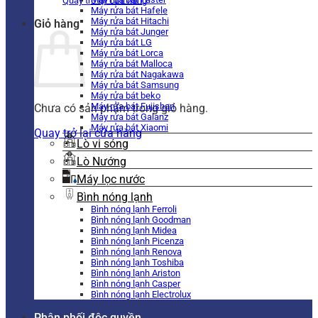
Quay trở lại cửa hàng
Máy rửa bát Hafele
Máy rửa bát Hitachi
Giỏ hàng
Máy rửa bát Junger
Máy rửa bát LG
Máy rửa bát Lorca
Máy rửa bát Malloca
Máy rửa bát Nagakawa
Máy rửa bát Samsung
Máy rửa bát beko
Máy rửa bát Fujishan
Chưa có sản phẩm trong giỏ hàng.
Máy rửa bát Galanz
Máy rửa bát Xiaomi
Quay trở lại cửa hàng
Lò vi sóng
Lò Nướng
Máy lọc nước
Bình nóng lạnh
Bình nóng lạnh Ferroli
Bình nóng lạnh Goodman
Bình nóng lạnh Midea
Bình nóng lạnh Picenza
Bình nóng lạnh Renova
Bình nóng lạnh Toshiba
Bình nóng lạnh Ariston
Bình nóng lạnh Casper
Bình nóng lạnh Electrolux
Phân phối độc quyền