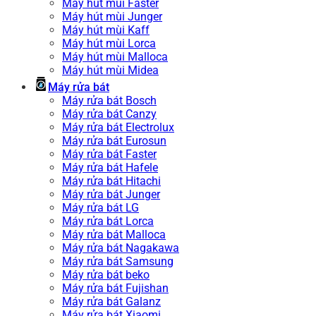
Máy hút mùi Faster
Máy hút mùi Junger
Máy hút mùi Kaff
Máy hút mùi Lorca
Máy hút mùi Malloca
Máy hút mùi Midea
Máy rửa bát
Máy rửa bát Bosch
Máy rửa bát Canzy
Máy rửa bát Electrolux
Máy rửa bát Eurosun
Máy rửa bát Faster
Máy rửa bát Hafele
Máy rửa bát Hitachi
Máy rửa bát Junger
Máy rửa bát LG
Máy rửa bát Lorca
Máy rửa bát Malloca
Máy rửa bát Nagakawa
Máy rửa bát Samsung
Máy rửa bát beko
Máy rửa bát Fujishan
Máy rửa bát Galanz
Máy rửa bát Xiaomi