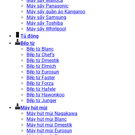
Máy sấy Malloca
Máy sấy Panasonic
Máy sấy quần áo Kangaroo
Máy sấy Samsung
Máy sấy Toshiba
Máy sấy Whirlpool
Tủ đông
Bếp từ
Bếp từ Blanc
Bếp từ Chef’s
Bếp từ Dmestik
Bếp từ Elmich
Bếp từ Eurosun
Bếp từ Faster
Bếp từ Forza
Bếp từ Hafele
Bếp từ Hawonkoo
Bếp từ Junger
Máy hút mùi
Máy hút mùi Nagakawa
Máy hút mùi Blanc
Máy hút mùi Dmestik
Máy hút mùi Eurosun