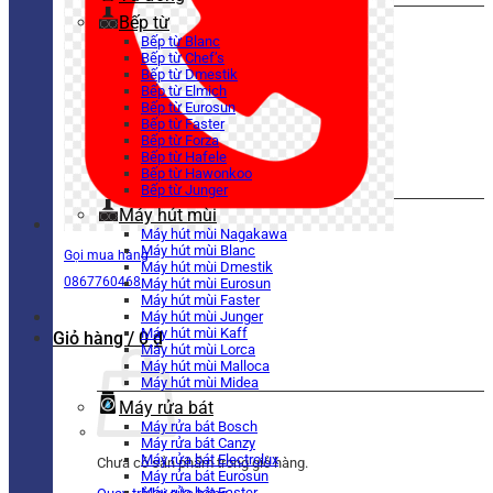
Bếp từ
Bếp từ Blanc
Bếp từ Chef’s
Bếp từ Dmestik
Bếp từ Elmich
Bếp từ Eurosun
Bếp từ Faster
Bếp từ Forza
Bếp từ Hafele
Bếp từ Hawonkoo
Bếp từ Junger
Máy hút mùi
Máy hút mùi Nagakawa
Máy hút mùi Blanc
Gọi mua hàng
Máy hút mùi Dmestik
0867760468
Máy hút mùi Eurosun
Máy hút mùi Faster
Máy hút mùi Junger
Máy hút mùi Kaff
Giỏ hàng /
0
₫
Máy hút mùi Lorca
Máy hút mùi Malloca
Máy hút mùi Midea
Máy rửa bát
Máy rửa bát Bosch
Máy rửa bát Canzy
Máy rửa bát Electrolux
Chưa có sản phẩm trong giỏ hàng.
Máy rửa bát Eurosun
Máy rửa bát Faster