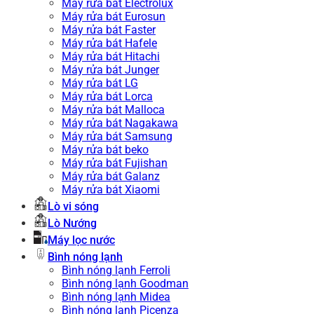
Máy rửa bát Electrolux
Máy rửa bát Eurosun
Máy rửa bát Faster
Máy rửa bát Hafele
Máy rửa bát Hitachi
Máy rửa bát Junger
Máy rửa bát LG
Máy rửa bát Lorca
Máy rửa bát Malloca
Máy rửa bát Nagakawa
Máy rửa bát Samsung
Máy rửa bát beko
Máy rửa bát Fujishan
Máy rửa bát Galanz
Máy rửa bát Xiaomi
Lò vi sóng
Lò Nướng
Máy lọc nước
Bình nóng lạnh
Bình nóng lạnh Ferroli
Bình nóng lạnh Goodman
Bình nóng lạnh Midea
Bình nóng lạnh Picenza