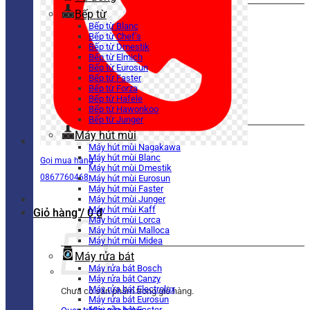
Bếp từ
Bếp từ Blanc
Bếp từ Chef’s
Bếp từ Dmestik
Bếp từ Elmich
Bếp từ Eurosun
Bếp từ Faster
Bếp từ Forza
Bếp từ Hafele
Bếp từ Hawonkoo
Bếp từ Junger
Máy hút mùi
Máy hút mùi Nagakawa
Máy hút mùi Blanc
Gọi mua hàng
Máy hút mùi Dmestik
0867760468
Máy hút mùi Eurosun
Máy hút mùi Faster
Máy hút mùi Junger
Máy hút mùi Kaff
Giỏ hàng /
0
₫
Máy hút mùi Lorca
Máy hút mùi Malloca
Máy hút mùi Midea
Máy rửa bát
Máy rửa bát Bosch
Máy rửa bát Canzy
Máy rửa bát Electrolux
Chưa có sản phẩm trong giỏ hàng.
Máy rửa bát Eurosun
Máy rửa bát Faster