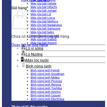
Quay trở lại cửa hàng
Máy rửa bát Hafele
Máy rửa bát Hitachi
Giỏ hàng
Máy rửa bát Junger
Máy rửa bát LG
Máy rửa bát Lorca
Máy rửa bát Malloca
Máy rửa bát Nagakawa
Máy rửa bát Samsung
Máy rửa bát beko
Máy rửa bát Fujishan
Chưa có sản phẩm trong giỏ hàng.
Máy rửa bát Galanz
Máy rửa bát Xiaomi
Quay trở lại cửa hàng
Lò vi sóng
Lò Nướng
Máy lọc nước
Bình nóng lạnh
Bình nóng lạnh Ferroli
Bình nóng lạnh Goodman
Bình nóng lạnh Midea
Bình nóng lạnh Picenza
Bình nóng lạnh Renova
Bình nóng lạnh Toshiba
Bình nóng lạnh Ariston
Bình nóng lạnh Casper
Bình nóng lạnh Electrolux
Phân phối độc quyền