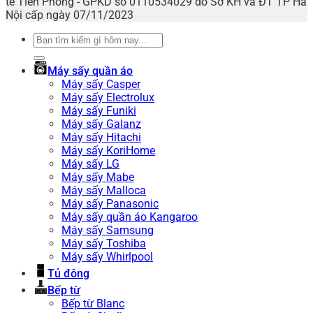
tế Tiên Phong - GPKD số 0110534029 do Sở KH và ĐT TP Hà
Nội cấp ngày 07/11/2023
Tìm
kiếm:
Máy sấy quần áo
Máy sấy Casper
Máy sấy Electrolux
Máy sấy Funiki
Máy sấy Galanz
Máy sấy Hitachi
Máy sấy KoriHome
Máy sấy LG
Máy sấy Mabe
Máy sấy Malloca
Máy sấy Panasonic
Máy sấy quần áo Kangaroo
Máy sấy Samsung
Máy sấy Toshiba
Máy sấy Whirlpool
Tủ đông
Bếp từ
Bếp từ Blanc