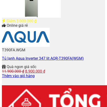
Giảm
3.000.000
₫
Online giá rẻ
T390FA.WGM
Tủ lạnh Aqua Inverter 347 lít AQR-T390FA(WGM)
Quà ngon giá sốc
Giá
Giá
11.900.000
₫
8.900.000
₫
gốc
hiện
Thêm vào giỏ hàng
là:
tại
11.900.000 ₫.
là:
8.900.000 ₫.