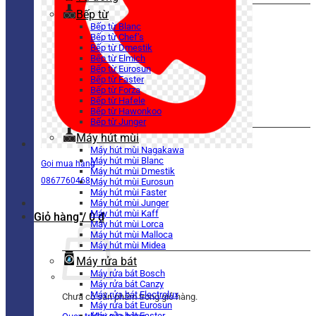
Bếp từ
Bếp từ Blanc
Bếp từ Chef’s
Bếp từ Dmestik
Bếp từ Elmich
Bếp từ Eurosun
Bếp từ Faster
Bếp từ Forza
Bếp từ Hafele
Bếp từ Hawonkoo
Bếp từ Junger
Máy hút mùi
Máy hút mùi Nagakawa
Máy hút mùi Blanc
Gọi mua hàng
Máy hút mùi Dmestik
0867760468
Máy hút mùi Eurosun
Máy hút mùi Faster
Máy hút mùi Junger
Máy hút mùi Kaff
Giỏ hàng /
0
₫
Máy hút mùi Lorca
Máy hút mùi Malloca
Máy hút mùi Midea
Máy rửa bát
Máy rửa bát Bosch
Máy rửa bát Canzy
Máy rửa bát Electrolux
Chưa có sản phẩm trong giỏ hàng.
Máy rửa bát Eurosun
Máy rửa bát Faster