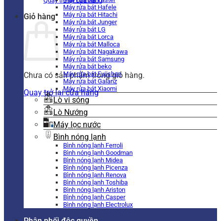
Quay trở lại cửa hàng
Máy rửa bát Hafele
Máy rửa bát Hitachi
Giỏ hàng
Máy rửa bát Junger
Máy rửa bát LG
Máy rửa bát Lorca
Máy rửa bát Malloca
Máy rửa bát Nagakawa
Máy rửa bát Samsung
Máy rửa bát beko
Máy rửa bát Fujishan
Chưa có sản phẩm trong giỏ hàng.
Máy rửa bát Galanz
Máy rửa bát Xiaomi
Quay trở lại cửa hàng
Lò vi sóng
Lò Nướng
Máy lọc nước
Bình nóng lạnh
Bình nóng lạnh Ferroli
Bình nóng lạnh Goodman
Bình nóng lạnh Midea
Bình nóng lạnh Picenza
Bình nóng lạnh Renova
Bình nóng lạnh Toshiba
Bình nóng lạnh Ariston
Bình nóng lạnh Casper
Bình nóng lạnh Electrolux
Phân phối độc quyền