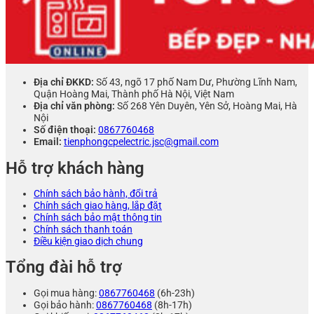
Địa chỉ ĐKKD:
Số 43, ngõ 17 phố Nam Dư, Phường Lĩnh Nam,
Quận Hoàng Mai, Thành phố Hà Nội, Việt Nam
Địa chỉ văn phòng:
Số 268 Yên Duyên, Yên Sở, Hoàng Mai, Hà
Nội
Số điện thoại:
0867760468
Email:
tienphongcpelectric.jsc@gmail.com
Hỗ trợ khách hàng
Chính sách bảo hành, đổi trả
Chính sách giao hàng, lắp đặt
Chính sách bảo mật thông tin
Chính sách thanh toán
Điều kiện giao dịch chung
Tổng đài hỗ trợ
Gọi mua hàng:
0867760468
(6h-23h)
Gọi bảo hành:
0867760468
(8h-17h)