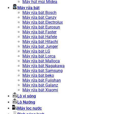
Máy hút mùi Midea
Máy rửa bát
Máy rửa bát Bosch
Máy rửa bát Canzy
Máy rửa bát Electrolux
Máy rửa bát Eurosun
Máy rửa bát Faster
Máy rửa bát Hafele
Máy rửa bát Hitachi
Máy rửa bát Junger
Máy rửa bát LG
Máy rửa bát Lorca
Máy rửa bát Malloca
Máy rửa bát Nagakawa
Máy rửa bát Samsung
Máy rửa bát beko
Máy rửa bát Fujishan
Máy rửa bát Galanz
Máy rửa bát Xiaomi
Lò vi sóng
Lò Nướng
Máy lọc nước