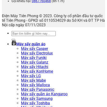
Gọi khiếu nại:
0867760468
(8h-17h)
Điện Máy Tiên Phong © 2023. Công ty cổ phần đầu tư quốc
tế Tiên Phong - GPKD số 0110534029 do Sở KH và ĐT TP Hà
Nội cấp ngày 07/11/2023
Tìm
kiếm:
Máy sấy quần áo
Máy sấy Casper
Máy sấy Electrolux
Máy sấy Funiki
Máy sấy Galanz
Máy sấy Hitachi
Máy sấy KoriHome
Máy sấy LG
Máy sấy Mabe
Máy sấy Malloca
Máy sấy Panasonic
Máy sấy quần áo Kangaroo
Máy sấy Samsung
Máy sấy Toshiba