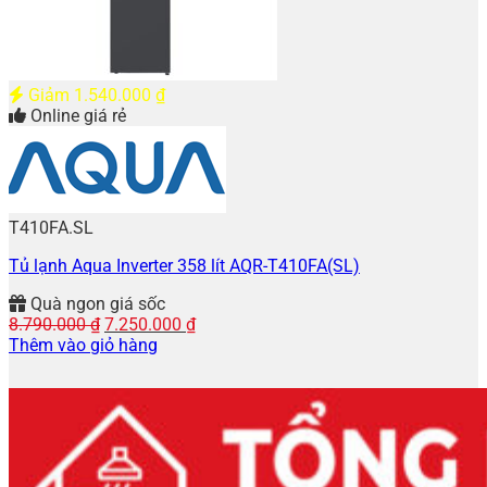
Giảm
1.540.000
₫
Online giá rẻ
T410FA.SL
Tủ lạnh Aqua Inverter 358 lít AQR-T410FA(SL)
Quà ngon giá sốc
Giá
Giá
8.790.000
₫
7.250.000
₫
gốc
hiện
Thêm vào giỏ hàng
là:
tại
8.790.000 ₫.
là:
7.250.000 ₫.