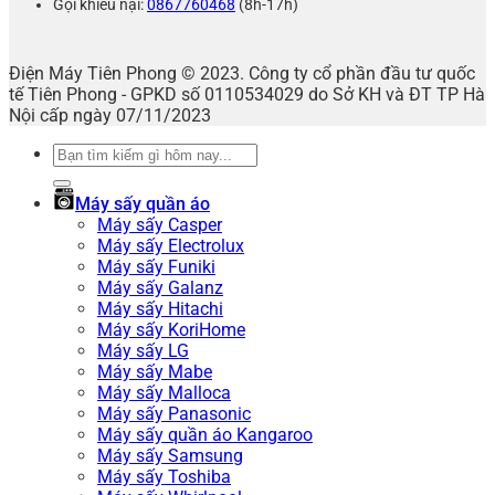
Gọi khiếu nại:
0867760468
(8h-17h)
Điện Máy Tiên Phong © 2023. Công ty cổ phần đầu tư quốc
tế Tiên Phong - GPKD số 0110534029 do Sở KH và ĐT TP Hà
Nội cấp ngày 07/11/2023
Tìm
kiếm:
Máy sấy quần áo
Máy sấy Casper
Máy sấy Electrolux
Máy sấy Funiki
Máy sấy Galanz
Máy sấy Hitachi
Máy sấy KoriHome
Máy sấy LG
Máy sấy Mabe
Máy sấy Malloca
Máy sấy Panasonic
Máy sấy quần áo Kangaroo
Máy sấy Samsung
Máy sấy Toshiba