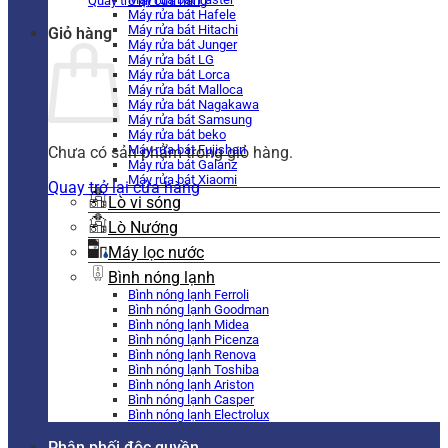
Quay trở lại cửa hàng
Máy rửa bát Hafele
Máy rửa bát Hitachi
Giỏ hàng
Máy rửa bát Junger
Máy rửa bát LG
Máy rửa bát Lorca
Máy rửa bát Malloca
Máy rửa bát Nagakawa
Máy rửa bát Samsung
Máy rửa bát beko
Máy rửa bát Fujishan
Chưa có sản phẩm trong giỏ hàng.
Máy rửa bát Galanz
Máy rửa bát Xiaomi
Quay trở lại cửa hàng
Lò vi sóng
Lò Nướng
Máy lọc nước
Bình nóng lạnh
Bình nóng lạnh Ferroli
Bình nóng lạnh Goodman
Bình nóng lạnh Midea
Bình nóng lạnh Picenza
Bình nóng lạnh Renova
Bình nóng lạnh Toshiba
Bình nóng lạnh Ariston
Bình nóng lạnh Casper
Bình nóng lạnh Electrolux
Phân phối độc quyền