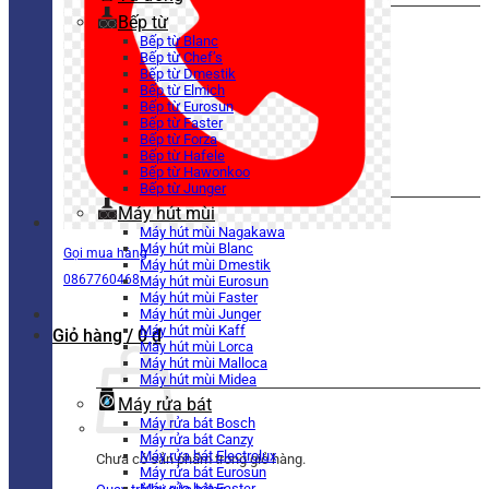
Bếp từ
Bếp từ Blanc
Bếp từ Chef’s
Bếp từ Dmestik
Bếp từ Elmich
Bếp từ Eurosun
Bếp từ Faster
Bếp từ Forza
Bếp từ Hafele
Bếp từ Hawonkoo
Bếp từ Junger
Máy hút mùi
Máy hút mùi Nagakawa
Máy hút mùi Blanc
Gọi mua hàng
Máy hút mùi Dmestik
0867760468
Máy hút mùi Eurosun
Máy hút mùi Faster
Máy hút mùi Junger
Máy hút mùi Kaff
Giỏ hàng /
0
₫
Máy hút mùi Lorca
Máy hút mùi Malloca
Máy hút mùi Midea
Máy rửa bát
Máy rửa bát Bosch
Máy rửa bát Canzy
Máy rửa bát Electrolux
Chưa có sản phẩm trong giỏ hàng.
Máy rửa bát Eurosun
Máy rửa bát Faster