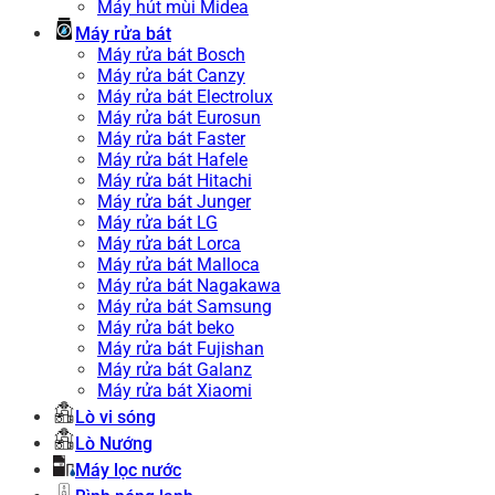
Máy hút mùi Midea
Máy rửa bát
Máy rửa bát Bosch
Máy rửa bát Canzy
Máy rửa bát Electrolux
Máy rửa bát Eurosun
Máy rửa bát Faster
Máy rửa bát Hafele
Máy rửa bát Hitachi
Máy rửa bát Junger
Máy rửa bát LG
Máy rửa bát Lorca
Máy rửa bát Malloca
Máy rửa bát Nagakawa
Máy rửa bát Samsung
Máy rửa bát beko
Máy rửa bát Fujishan
Máy rửa bát Galanz
Máy rửa bát Xiaomi
Lò vi sóng
Lò Nướng
Máy lọc nước