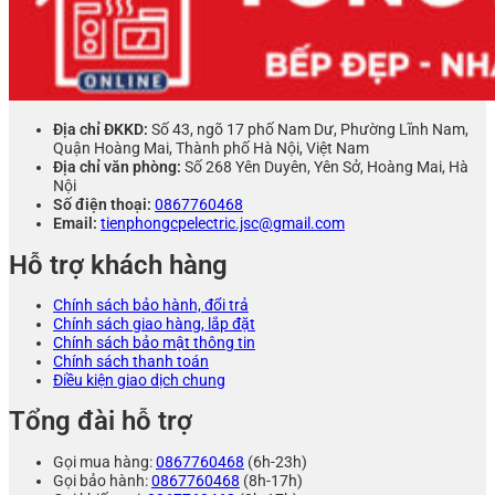
Địa chỉ ĐKKD:
Số 43, ngõ 17 phố Nam Dư, Phường Lĩnh Nam,
Quận Hoàng Mai, Thành phố Hà Nội, Việt Nam
Địa chỉ văn phòng:
Số 268 Yên Duyên, Yên Sở, Hoàng Mai, Hà
Nội
Số điện thoại:
0867760468
Email:
tienphongcpelectric.jsc@gmail.com
Hỗ trợ khách hàng
Chính sách bảo hành, đổi trả
Chính sách giao hàng, lắp đặt
Chính sách bảo mật thông tin
Chính sách thanh toán
Điều kiện giao dịch chung
Tổng đài hỗ trợ
Gọi mua hàng:
0867760468
(6h-23h)
Gọi bảo hành:
0867760468
(8h-17h)