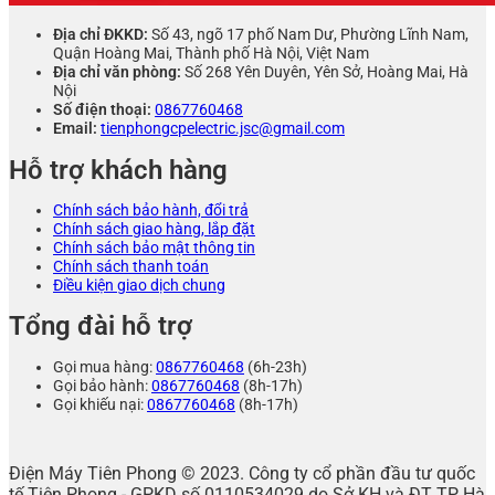
Địa chỉ ĐKKD:
Số 43, ngõ 17 phố Nam Dư, Phường Lĩnh Nam,
Quận Hoàng Mai, Thành phố Hà Nội, Việt Nam
Địa chỉ văn phòng:
Số 268 Yên Duyên, Yên Sở, Hoàng Mai, Hà
Nội
Số điện thoại:
0867760468
Email:
tienphongcpelectric.jsc@gmail.com
Hỗ trợ khách hàng
Chính sách bảo hành, đổi trả
Chính sách giao hàng, lắp đặt
Chính sách bảo mật thông tin
Chính sách thanh toán
Điều kiện giao dịch chung
Tổng đài hỗ trợ
Gọi mua hàng:
0867760468
(6h-23h)
Gọi bảo hành:
0867760468
(8h-17h)
Gọi khiếu nại:
0867760468
(8h-17h)
Điện Máy Tiên Phong © 2023. Công ty cổ phần đầu tư quốc
tế Tiên Phong - GPKD số 0110534029 do Sở KH và ĐT TP Hà