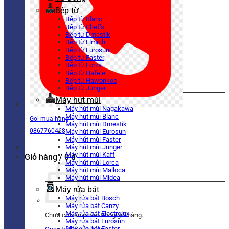
Bếp từ
Bếp từ Blanc
Bếp từ Chef’s
Bếp từ Dmestik
Bếp từ Elmich
Bếp từ Eurosun
Bếp từ Faster
Bếp từ Forza
Bếp từ Hafele
Bếp từ Hawonkoo
Bếp từ Junger
Máy hút mùi
Máy hút mùi Nagakawa
Máy hút mùi Blanc
Gọi mua hàng
Máy hút mùi Dmestik
0867760468
Máy hút mùi Eurosun
Máy hút mùi Faster
Máy hút mùi Junger
Máy hút mùi Kaff
Giỏ hàng /
0
₫
Máy hút mùi Lorca
Máy hút mùi Malloca
Máy hút mùi Midea
Máy rửa bát
Máy rửa bát Bosch
Máy rửa bát Canzy
Máy rửa bát Electrolux
Chưa có sản phẩm trong giỏ hàng.
Máy rửa bát Eurosun
Máy rửa bát Faster