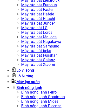
Máy rửa bát Electrolux
Máy rửa bát Eurosun
Máy rửa bát Faster
Máy rửa bát Hafele
Máy rửa bát Hitachi
Máy rửa bát Junger
Máy rửa bát LG
Máy rửa bát Lorca
Máy rửa bát Malloca
Máy rửa bát Nagakawa
Máy rửa bát Samsung
Máy rửa bát beko
Máy rửa bát Fujishan
Máy rửa bát Galanz
Máy rửa bát Xiaomi
Lò vi sóng
Lò Nướng
Máy lọc nước
Bình nóng lạnh
Bình nóng lạnh Ferroli
Bình nóng lạnh Goodman
Bình nóng lạnh Midea
Bình nóng lạnh Picenza