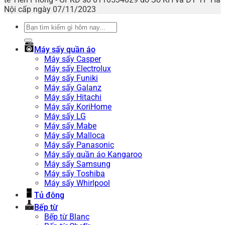
Nội cấp ngày 07/11/2023
Tìm
kiếm:
Máy sấy quần áo
Máy sấy Casper
Máy sấy Electrolux
Máy sấy Funiki
Máy sấy Galanz
Máy sấy Hitachi
Máy sấy KoriHome
Máy sấy LG
Máy sấy Mabe
Máy sấy Malloca
Máy sấy Panasonic
Máy sấy quần áo Kangaroo
Máy sấy Samsung
Máy sấy Toshiba
Máy sấy Whirlpool
Tủ đông
Bếp từ
Bếp từ Blanc