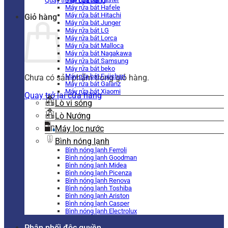
Quay trở lại cửa hàng
Máy rửa bát Hafele
Máy rửa bát Hitachi
Giỏ hàng
Máy rửa bát Junger
Máy rửa bát LG
Máy rửa bát Lorca
Máy rửa bát Malloca
Máy rửa bát Nagakawa
Máy rửa bát Samsung
Máy rửa bát beko
Máy rửa bát Fujishan
Chưa có sản phẩm trong giỏ hàng.
Máy rửa bát Galanz
Máy rửa bát Xiaomi
Quay trở lại cửa hàng
Lò vi sóng
Lò Nướng
Máy lọc nước
Bình nóng lạnh
Bình nóng lạnh Ferroli
Bình nóng lạnh Goodman
Bình nóng lạnh Midea
Bình nóng lạnh Picenza
Bình nóng lạnh Renova
Bình nóng lạnh Toshiba
Bình nóng lạnh Ariston
Bình nóng lạnh Casper
Bình nóng lạnh Electrolux
Phân phối độc quyền