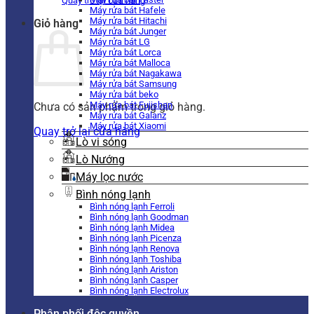
Quay trở lại cửa hàng
Máy rửa bát Hafele
Máy rửa bát Hitachi
Giỏ hàng
Máy rửa bát Junger
Máy rửa bát LG
Máy rửa bát Lorca
Máy rửa bát Malloca
Máy rửa bát Nagakawa
Máy rửa bát Samsung
Máy rửa bát beko
Máy rửa bát Fujishan
Chưa có sản phẩm trong giỏ hàng.
Máy rửa bát Galanz
Máy rửa bát Xiaomi
Quay trở lại cửa hàng
Lò vi sóng
Lò Nướng
Máy lọc nước
Bình nóng lạnh
Bình nóng lạnh Ferroli
Bình nóng lạnh Goodman
Bình nóng lạnh Midea
Bình nóng lạnh Picenza
Bình nóng lạnh Renova
Bình nóng lạnh Toshiba
Bình nóng lạnh Ariston
Bình nóng lạnh Casper
Bình nóng lạnh Electrolux
Phân phối độc quyền