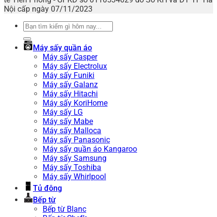
Nội cấp ngày 07/11/2023
Tìm
kiếm:
Máy sấy quần áo
Máy sấy Casper
Máy sấy Electrolux
Máy sấy Funiki
Máy sấy Galanz
Máy sấy Hitachi
Máy sấy KoriHome
Máy sấy LG
Máy sấy Mabe
Máy sấy Malloca
Máy sấy Panasonic
Máy sấy quần áo Kangaroo
Máy sấy Samsung
Máy sấy Toshiba
Máy sấy Whirlpool
Tủ đông
Bếp từ
Bếp từ Blanc