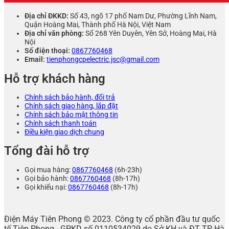
Địa chỉ ĐKKD:
Số 43, ngõ 17 phố Nam Dư, Phường Lĩnh Nam,
Quận Hoàng Mai, Thành phố Hà Nội, Việt Nam
Địa chỉ văn phòng:
Số 268 Yên Duyên, Yên Sở, Hoàng Mai, Hà
Nội
Số điện thoại:
0867760468
Email:
tienphongcpelectric.jsc@gmail.com
Hỗ trợ khách hàng
Chính sách bảo hành, đổi trả
Chính sách giao hàng, lắp đặt
Chính sách bảo mật thông tin
Chính sách thanh toán
Điều kiện giao dịch chung
Tổng đài hỗ trợ
Gọi mua hàng:
0867760468
(6h-23h)
Gọi bảo hành:
0867760468
(8h-17h)
Gọi khiếu nại:
0867760468
(8h-17h)
Điện Máy Tiên Phong © 2023. Công ty cổ phần đầu tư quốc
tế Tiên Phong - GPKD số 0110534029 do Sở KH và ĐT TP Hà