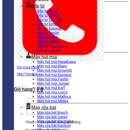
Bếp từ
Bếp từ Blanc
Bếp từ Chef’s
Bếp từ Dmestik
Bếp từ Elmich
Bếp từ Eurosun
Bếp từ Faster
Bếp từ Forza
Bếp từ Hafele
Bếp từ Hawonkoo
Bếp từ Junger
Máy hút mùi
Máy hút mùi Nagakawa
Máy hút mùi Blanc
Gọi mua hàng
Máy hút mùi Dmestik
0867760468
Máy hút mùi Eurosun
Máy hút mùi Faster
Máy hút mùi Junger
Máy hút mùi Kaff
Giỏ hàng /
0
₫
Máy hút mùi Lorca
Máy hút mùi Malloca
Máy hút mùi Midea
Máy rửa bát
Máy rửa bát Bosch
Máy rửa bát Canzy
Máy rửa bát Electrolux
Chưa có sản phẩm trong giỏ hàng.
Máy rửa bát Eurosun
Máy rửa bát Faster