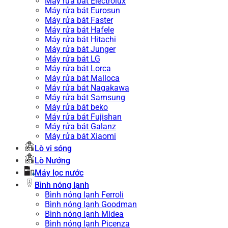
Máy rửa bát Electrolux
Máy rửa bát Eurosun
Máy rửa bát Faster
Máy rửa bát Hafele
Máy rửa bát Hitachi
Máy rửa bát Junger
Máy rửa bát LG
Máy rửa bát Lorca
Máy rửa bát Malloca
Máy rửa bát Nagakawa
Máy rửa bát Samsung
Máy rửa bát beko
Máy rửa bát Fujishan
Máy rửa bát Galanz
Máy rửa bát Xiaomi
Lò vi sóng
Lò Nướng
Máy lọc nước
Bình nóng lạnh
Bình nóng lạnh Ferroli
Bình nóng lạnh Goodman
Bình nóng lạnh Midea
Bình nóng lạnh Picenza