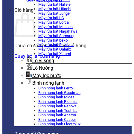
Quay trở lại cửa hàng
Máy rửa bát Hafele
Máy rửa bát Hitachi
Giỏ hàng
Máy rửa bát Junger
Máy rửa bát LG
Máy rửa bát Lorca
Máy rửa bát Malloca
Máy rửa bát Nagakawa
Máy rửa bát Samsung
Máy rửa bát beko
Máy rửa bát Fujishan
Chưa có sản phẩm trong giỏ hàng.
Máy rửa bát Galanz
Máy rửa bát Xiaomi
Quay trở lại cửa hàng
Lò vi sóng
Lò Nướng
Máy lọc nước
Bình nóng lạnh
Bình nóng lạnh Ferroli
Bình nóng lạnh Goodman
Bình nóng lạnh Midea
Bình nóng lạnh Picenza
Bình nóng lạnh Renova
Bình nóng lạnh Toshiba
Bình nóng lạnh Ariston
Bình nóng lạnh Casper
Bình nóng lạnh Electrolux
Phân phối độc quyền