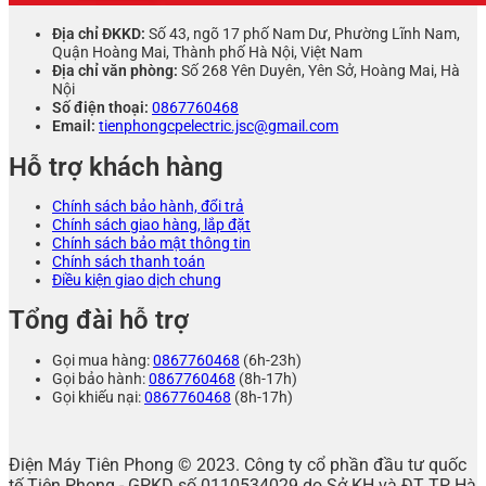
Địa chỉ ĐKKD:
Số 43, ngõ 17 phố Nam Dư, Phường Lĩnh Nam,
Quận Hoàng Mai, Thành phố Hà Nội, Việt Nam
Địa chỉ văn phòng:
Số 268 Yên Duyên, Yên Sở, Hoàng Mai, Hà
Nội
Số điện thoại:
0867760468
Email:
tienphongcpelectric.jsc@gmail.com
Hỗ trợ khách hàng
Chính sách bảo hành, đổi trả
Chính sách giao hàng, lắp đặt
Chính sách bảo mật thông tin
Chính sách thanh toán
Điều kiện giao dịch chung
Tổng đài hỗ trợ
Gọi mua hàng:
0867760468
(6h-23h)
Gọi bảo hành:
0867760468
(8h-17h)
Gọi khiếu nại:
0867760468
(8h-17h)
Điện Máy Tiên Phong © 2023. Công ty cổ phần đầu tư quốc
tế Tiên Phong - GPKD số 0110534029 do Sở KH và ĐT TP Hà