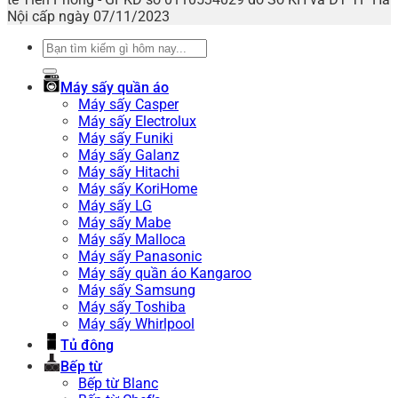
Nội cấp ngày 07/11/2023
Tìm
kiếm:
Máy sấy quần áo
Máy sấy Casper
Máy sấy Electrolux
Máy sấy Funiki
Máy sấy Galanz
Máy sấy Hitachi
Máy sấy KoriHome
Máy sấy LG
Máy sấy Mabe
Máy sấy Malloca
Máy sấy Panasonic
Máy sấy quần áo Kangaroo
Máy sấy Samsung
Máy sấy Toshiba
Máy sấy Whirlpool
Tủ đông
Bếp từ
Bếp từ Blanc