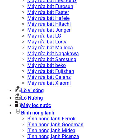
Máy rửa bát Electrolux
Máy rửa bát Eurosun
Máy rửa bát Faster
Máy rửa bát Hafele
Máy rửa bát Hitachi
Máy rửa bát Junger
Máy rửa bát LG
Máy rửa bát Lorca
Máy rửa bát Malloca
Máy rửa bát Nagakawa
Máy rửa bát Samsung
Máy rửa bát beko
Máy rửa bát Fujishan
Máy rửa bát Galanz
Máy rửa bát Xiaomi
Lò vi sóng
Lò Nướng
Máy lọc nước
Bình nóng lạnh
Bình nóng lạnh Ferroli
Bình nóng lạnh Goodman
Bình nóng lạnh Midea
Bình nóng lạnh Picenza