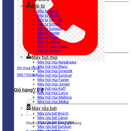
Bếp từ
Bếp từ Blanc
Bếp từ Chef’s
Bếp từ Dmestik
Bếp từ Elmich
Bếp từ Eurosun
Bếp từ Faster
Bếp từ Forza
Bếp từ Hafele
Bếp từ Hawonkoo
Bếp từ Junger
Máy hút mùi
Máy hút mùi Nagakawa
Máy hút mùi Blanc
Gọi mua hàng
Máy hút mùi Dmestik
0867760468
Máy hút mùi Eurosun
Máy hút mùi Faster
Máy hút mùi Junger
Máy hút mùi Kaff
Giỏ hàng /
0
₫
Máy hút mùi Lorca
Máy hút mùi Malloca
Máy hút mùi Midea
Máy rửa bát
Máy rửa bát Bosch
Máy rửa bát Canzy
Máy rửa bát Electrolux
Chưa có sản phẩm trong giỏ hàng.
Máy rửa bát Eurosun
Máy rửa bát Faster