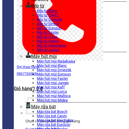
Bếp từ
Bếp từ Blanc
Bếp từ Chef’s
Bếp từ Dmestik
Bếp từ Elmich
Bếp từ Eurosun
Bếp từ Faster
Bếp từ Forza
Bếp từ Hafele
Bếp từ Hawonkoo
Bếp từ Junger
Máy hút mùi
Máy hút mùi Nagakawa
Máy hút mùi Blanc
Gọi mua hàng
Máy hút mùi Dmestik
0867760468
Máy hút mùi Eurosun
Máy hút mùi Faster
Máy hút mùi Junger
Máy hút mùi Kaff
Giỏ hàng /
0
₫
Máy hút mùi Lorca
Máy hút mùi Malloca
Máy hút mùi Midea
Máy rửa bát
Máy rửa bát Bosch
Máy rửa bát Canzy
Máy rửa bát Electrolux
Chưa có sản phẩm trong giỏ hàng.
Máy rửa bát Eurosun
Máy rửa bát Faster