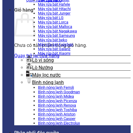
Quay trở lại cửa hàng
Máy rửa bát Hafele
Máy rửa bát Hitachi
Giỏ hàng
Máy rửa bát Junger
Máy rửa bát LG
Máy rửa bát Lorca
Máy rửa bát Malloca
Máy rửa bát Nagakawa
Máy rửa bát Samsung
Máy rửa bát beko
Máy rửa bát Fujishan
Chưa có sản phẩm trong giỏ hàng.
Máy rửa bát Galanz
Máy rửa bát Xiaomi
Quay trở lại cửa hàng
Lò vi sóng
Lò Nướng
Máy lọc nước
Bình nóng lạnh
Bình nóng lạnh Ferroli
Bình nóng lạnh Goodman
Bình nóng lạnh Midea
Bình nóng lạnh Picenza
Bình nóng lạnh Renova
Bình nóng lạnh Toshiba
Bình nóng lạnh Ariston
Bình nóng lạnh Casper
Bình nóng lạnh Electrolux
Phân phối độc quyền