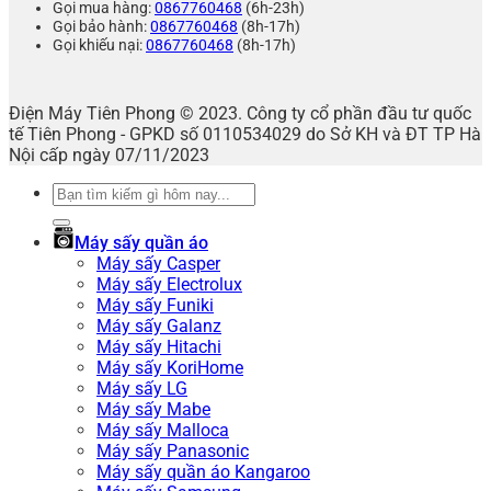
Gọi mua hàng:
0867760468
(6h-23h)
Gọi bảo hành:
0867760468
(8h-17h)
Gọi khiếu nại:
0867760468
(8h-17h)
Điện Máy Tiên Phong © 2023. Công ty cổ phần đầu tư quốc
tế Tiên Phong - GPKD số 0110534029 do Sở KH và ĐT TP Hà
Nội cấp ngày 07/11/2023
Tìm
kiếm:
Máy sấy quần áo
Máy sấy Casper
Máy sấy Electrolux
Máy sấy Funiki
Máy sấy Galanz
Máy sấy Hitachi
Máy sấy KoriHome
Máy sấy LG
Máy sấy Mabe
Máy sấy Malloca
Máy sấy Panasonic
Máy sấy quần áo Kangaroo