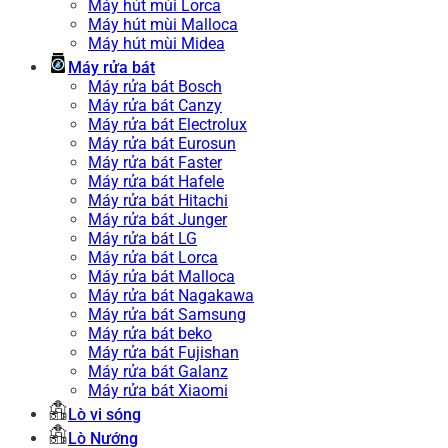
Máy hút mùi Lorca
Máy hút mùi Malloca
Máy hút mùi Midea
Máy rửa bát
Máy rửa bát Bosch
Máy rửa bát Canzy
Máy rửa bát Electrolux
Máy rửa bát Eurosun
Máy rửa bát Faster
Máy rửa bát Hafele
Máy rửa bát Hitachi
Máy rửa bát Junger
Máy rửa bát LG
Máy rửa bát Lorca
Máy rửa bát Malloca
Máy rửa bát Nagakawa
Máy rửa bát Samsung
Máy rửa bát beko
Máy rửa bát Fujishan
Máy rửa bát Galanz
Máy rửa bát Xiaomi
Lò vi sóng
Lò Nướng