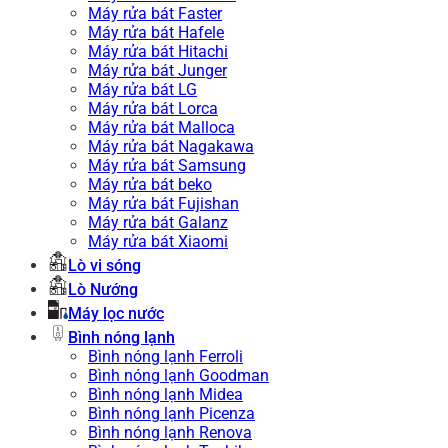
Máy rửa bát Faster
Máy rửa bát Hafele
Máy rửa bát Hitachi
Máy rửa bát Junger
Máy rửa bát LG
Máy rửa bát Lorca
Máy rửa bát Malloca
Máy rửa bát Nagakawa
Máy rửa bát Samsung
Máy rửa bát beko
Máy rửa bát Fujishan
Máy rửa bát Galanz
Máy rửa bát Xiaomi
Lò vi sóng
Lò Nướng
Máy lọc nước
Bình nóng lạnh
Bình nóng lạnh Ferroli
Bình nóng lạnh Goodman
Bình nóng lạnh Midea
Bình nóng lạnh Picenza
Bình nóng lạnh Renova