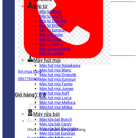
Bếp từ
Bếp từ Blanc
Bếp từ Chef’s
Bếp từ Dmestik
Bếp từ Elmich
Bếp từ Eurosun
Bếp từ Faster
Bếp từ Forza
Bếp từ Hafele
Bếp từ Hawonkoo
Bếp từ Junger
Máy hút mùi
Máy hút mùi Nagakawa
Máy hút mùi Blanc
Gọi mua hàng
Máy hút mùi Dmestik
0867760468
Máy hút mùi Eurosun
Máy hút mùi Faster
Máy hút mùi Junger
Máy hút mùi Kaff
Giỏ hàng /
0
₫
Máy hút mùi Lorca
Máy hút mùi Malloca
Máy hút mùi Midea
Máy rửa bát
Máy rửa bát Bosch
Máy rửa bát Canzy
Máy rửa bát Electrolux
Chưa có sản phẩm trong giỏ hàng.
Máy rửa bát Eurosun
Máy rửa bát Faster