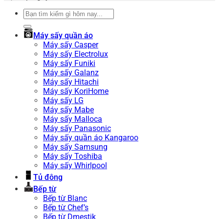
Tìm
kiếm:
Máy sấy quần áo
Máy sấy Casper
Máy sấy Electrolux
Máy sấy Funiki
Máy sấy Galanz
Máy sấy Hitachi
Máy sấy KoriHome
Máy sấy LG
Máy sấy Mabe
Máy sấy Malloca
Máy sấy Panasonic
Máy sấy quần áo Kangaroo
Máy sấy Samsung
Máy sấy Toshiba
Máy sấy Whirlpool
Tủ đông
Bếp từ
Bếp từ Blanc
Bếp từ Chef’s
Bếp từ Dmestik