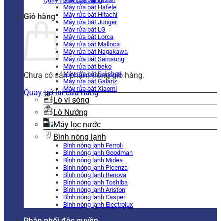
Quay trở lại cửa hàng
Máy rửa bát Hafele
Máy rửa bát Hitachi
Giỏ hàng
Máy rửa bát Junger
Máy rửa bát LG
Máy rửa bát Lorca
Máy rửa bát Malloca
Máy rửa bát Nagakawa
Máy rửa bát Samsung
Máy rửa bát beko
Máy rửa bát Fujishan
Chưa có sản phẩm trong giỏ hàng.
Máy rửa bát Galanz
Máy rửa bát Xiaomi
Quay trở lại cửa hàng
Lò vi sóng
Lò Nướng
Máy lọc nước
Bình nóng lạnh
Bình nóng lạnh Ferroli
Bình nóng lạnh Goodman
Bình nóng lạnh Midea
Bình nóng lạnh Picenza
Bình nóng lạnh Renova
Bình nóng lạnh Toshiba
Bình nóng lạnh Ariston
Bình nóng lạnh Casper
Bình nóng lạnh Electrolux
Phân phối độc quyền