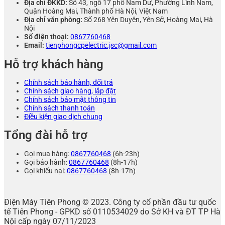
Địa chỉ ĐKKD:
Số 43, ngõ 17 phố Nam Dư, Phường Lĩnh Nam,
Quận Hoàng Mai, Thành phố Hà Nội, Việt Nam
Địa chỉ văn phòng:
Số 268 Yên Duyên, Yên Sở, Hoàng Mai, Hà
Nội
Số điện thoại:
0867760468
Email:
tienphongcpelectric.jsc@gmail.com
Hỗ trợ khách hàng
Chính sách bảo hành, đổi trả
Chính sách giao hàng, lắp đặt
Chính sách bảo mật thông tin
Chính sách thanh toán
Điều kiện giao dịch chung
Tổng đài hỗ trợ
Gọi mua hàng:
0867760468
(6h-23h)
Gọi bảo hành:
0867760468
(8h-17h)
Gọi khiếu nại:
0867760468
(8h-17h)
Điện Máy Tiên Phong © 2023. Công ty cổ phần đầu tư quốc
tế Tiên Phong - GPKD số 0110534029 do Sở KH và ĐT TP Hà
Nội cấp ngày 07/11/2023