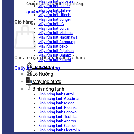
Máy rửa bát Eurosun
Chưa có sản phẩm trong giỏ hàng.
Máy rửa bát Faster
Máy rửa bát Hafele
Quay trở lại cửa hàng
Máy rửa bát Hitachi
Máy rửa bát Junger
Giỏ hàng
Máy rửa bát LG
Máy rửa bát Lorca
Máy rửa bát Malloca
Máy rửa bát Nagakawa
Máy rửa bát Samsung
Máy rửa bát beko
Máy rửa bát Fujishan
Máy rửa bát Galanz
Chưa có sản phẩm trong giỏ hàng.
Máy rửa bát Xiaomi
Lò vi sóng
Quay trở lại cửa hàng
Lò Nướng
Máy lọc nước
Bình nóng lạnh
Bình nóng lạnh Ferroli
Bình nóng lạnh Goodman
Bình nóng lạnh Midea
Bình nóng lạnh Picenza
Bình nóng lạnh Renova
Bình nóng lạnh Toshiba
Bình nóng lạnh Ariston
Bình nóng lạnh Casper
Bình nóng lạnh Electrolux