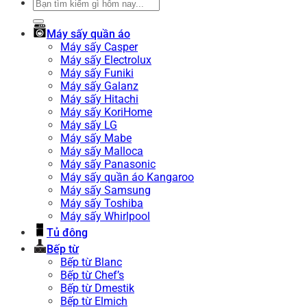
Tìm
kiếm:
Máy sấy quần áo
Máy sấy Casper
Máy sấy Electrolux
Máy sấy Funiki
Máy sấy Galanz
Máy sấy Hitachi
Máy sấy KoriHome
Máy sấy LG
Máy sấy Mabe
Máy sấy Malloca
Máy sấy Panasonic
Máy sấy quần áo Kangaroo
Máy sấy Samsung
Máy sấy Toshiba
Máy sấy Whirlpool
Tủ đông
Bếp từ
Bếp từ Blanc
Bếp từ Chef’s
Bếp từ Dmestik
Bếp từ Elmich