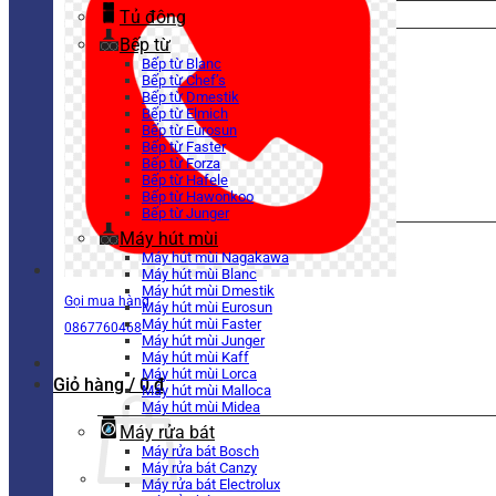
Tủ đông
Bếp từ
Bếp từ Blanc
Bếp từ Chef’s
Bếp từ Dmestik
Bếp từ Elmich
Bếp từ Eurosun
Bếp từ Faster
Bếp từ Forza
Bếp từ Hafele
Bếp từ Hawonkoo
Bếp từ Junger
Máy hút mùi
Máy hút mùi Nagakawa
Máy hút mùi Blanc
Máy hút mùi Dmestik
Gọi mua hàng
Máy hút mùi Eurosun
Máy hút mùi Faster
0867760468
Máy hút mùi Junger
Máy hút mùi Kaff
Máy hút mùi Lorca
Giỏ hàng /
0
₫
Máy hút mùi Malloca
Máy hút mùi Midea
Máy rửa bát
Máy rửa bát Bosch
Máy rửa bát Canzy
Máy rửa bát Electrolux