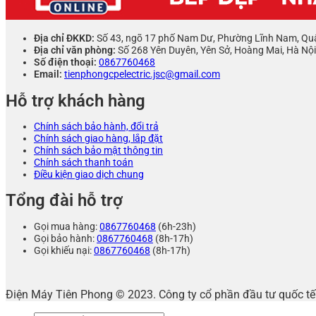
Địa chỉ ĐKKD:
Số 43, ngõ 17 phố Nam Dư, Phường Lĩnh Nam, Qu
Địa chỉ văn phòng:
Số 268 Yên Duyên, Yên Sở, Hoàng Mai, Hà Nội
Số điện thoại:
0867760468
Email:
tienphongcpelectric.jsc@gmail.com
Hỗ trợ khách hàng
Chính sách bảo hành, đổi trả
Chính sách giao hàng, lắp đặt
Chính sách bảo mật thông tin
Chính sách thanh toán
Điều kiện giao dịch chung
Tổng đài hỗ trợ
Gọi mua hàng:
0867760468
(6h-23h)
Gọi bảo hành:
0867760468
(8h-17h)
Gọi khiếu nại:
0867760468
(8h-17h)
Điện Máy Tiên Phong © 2023. Công ty cổ phần đầu tư quốc 