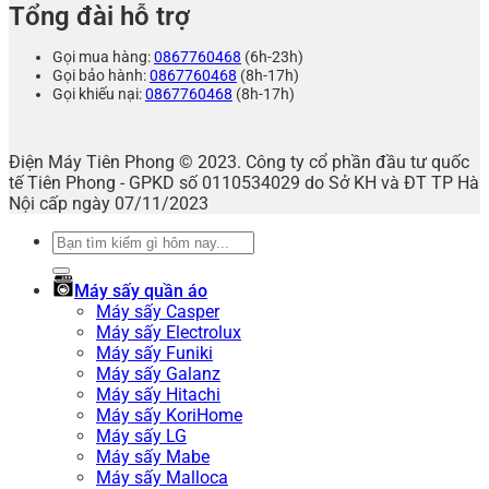
Tổng đài hỗ trợ
Gọi mua hàng:
0867760468
(6h-23h)
Gọi bảo hành:
0867760468
(8h-17h)
Gọi khiếu nại:
0867760468
(8h-17h)
Điện Máy Tiên Phong © 2023. Công ty cổ phần đầu tư quốc
tế Tiên Phong - GPKD số 0110534029 do Sở KH và ĐT TP Hà
Nội cấp ngày 07/11/2023
Tìm
kiếm:
Máy sấy quần áo
Máy sấy Casper
Máy sấy Electrolux
Máy sấy Funiki
Máy sấy Galanz
Máy sấy Hitachi
Máy sấy KoriHome
Máy sấy LG
Máy sấy Mabe
Máy sấy Malloca