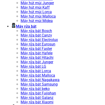
Máy hút mùi Junger
Máy hút mùi Kaff
Máy hút mùi Lorca
Máy hút mùi Malloca
Máy hút mùi Midea
Máy rửa bát
Máy rửa bát Bosch
Máy rửa bát Canzy
Máy rửa bát Electrolux
Máy rửa bát Eurosun
Máy rửa bát Faster
Máy rửa bát Hafele
Máy rửa bát Hitachi
Máy rửa bát Junger
Máy rửa bát LG
Máy rửa bát Lorca
Máy rửa bát Malloca
Máy rửa bát Nagakawa
Máy rửa bát Samsung
Máy rửa bát beko
Máy rửa bát Fujishan
Máy rửa bát Galanz
Máy rửa bát Xiaomi