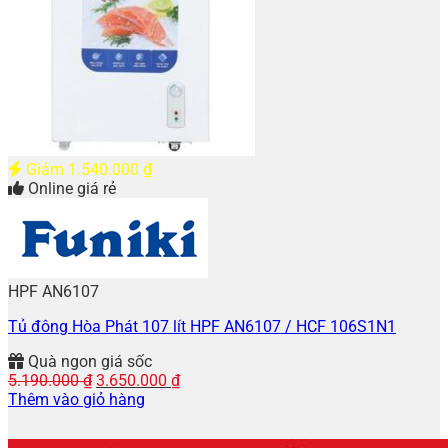
Giảm
1.540.000
₫
Online giá rẻ
HPF AN6107
Tủ đông Hòa Phát 107 lít HPF AN6107 / HCF 106S1N1
Quà ngon giá sốc
Giá
Giá
5.190.000
₫
3.650.000
₫
gốc
hiện
Thêm vào giỏ hàng
là:
tại
5.190.000 ₫.
là: