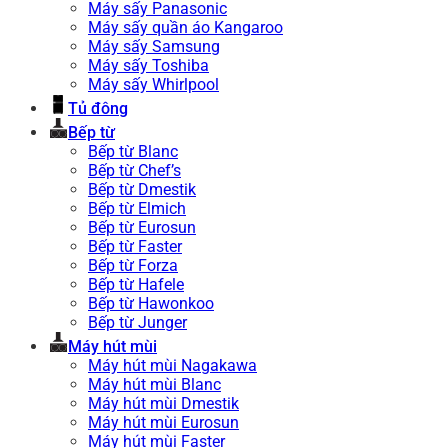
Máy sấy Panasonic
Máy sấy quần áo Kangaroo
Máy sấy Samsung
Máy sấy Toshiba
Máy sấy Whirlpool
Tủ đông
Bếp từ
Bếp từ Blanc
Bếp từ Chef’s
Bếp từ Dmestik
Bếp từ Elmich
Bếp từ Eurosun
Bếp từ Faster
Bếp từ Forza
Bếp từ Hafele
Bếp từ Hawonkoo
Bếp từ Junger
Máy hút mùi
Máy hút mùi Nagakawa
Máy hút mùi Blanc
Máy hút mùi Dmestik
Máy hút mùi Eurosun
Máy hút mùi Faster