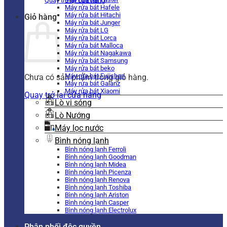
Quay trở lại cửa hàng
Máy rửa bát Hafele
Máy rửa bát Hitachi
Giỏ hàng
Máy rửa bát Junger
Máy rửa bát LG
Máy rửa bát Lorca
Máy rửa bát Malloca
Máy rửa bát Nagakawa
Máy rửa bát Samsung
Máy rửa bát beko
Máy rửa bát Fujishan
Chưa có sản phẩm trong giỏ hàng.
Máy rửa bát Galanz
Máy rửa bát Xiaomi
Quay trở lại cửa hàng
Lò vi sóng
Lò Nướng
Máy lọc nước
Bình nóng lạnh
Bình nóng lạnh Ferroli
Bình nóng lạnh Goodman
Bình nóng lạnh Midea
Bình nóng lạnh Picenza
Bình nóng lạnh Renova
Bình nóng lạnh Toshiba
Bình nóng lạnh Ariston
Bình nóng lạnh Casper
Bình nóng lạnh Electrolux
Phân phối độc quyền