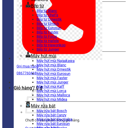
Bếp từ
Bếp từ Blanc
Bếp từ Chef’s
Bếp từ Dmestik
Bếp từ Elmich
Bếp từ Eurosun
Bếp từ Faster
Bếp từ Forza
Bếp từ Hafele
Bếp từ Hawonkoo
Bếp từ Junger
Máy hút mùi
Máy hút mùi Nagakawa
Máy hút mùi Blanc
Gọi mua hàng
Máy hút mùi Dmestik
0867760468
Máy hút mùi Eurosun
Máy hút mùi Faster
Máy hút mùi Junger
Máy hút mùi Kaff
Giỏ hàng /
0
₫
Máy hút mùi Lorca
Máy hút mùi Malloca
Máy hút mùi Midea
Máy rửa bát
Máy rửa bát Bosch
Máy rửa bát Canzy
Máy rửa bát Electrolux
Chưa có sản phẩm trong giỏ hàng.
Máy rửa bát Eurosun
Máy rửa bát Faster