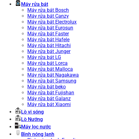
Máy rửa bát
Máy rửa bát Bosch
Máy rửa bát Canzy
Máy rửa bát Electrolux
Máy rửa bát Eurosun
Máy rửa bát Faster
Máy rửa bát Hafele
Máy rửa bát Hitachi
Máy rửa bát Junger
Máy rửa bát LG
Máy rửa bát Lorca
Máy rửa bát Malloca
Máy rửa bát Nagakawa
Máy rửa bát Samsung
Máy rửa bát beko
Máy rửa bát Fujishan
Máy rửa bát Galanz
Máy rửa bát Xiaomi
Lò vi sóng
Lò Nướng
Máy lọc nước
Bình nóng lạnh