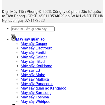
Điện Máy Tiên Phong © 2023. Công ty cổ phần đầu tư quốc
tế Tiên Phong - GPKD số 0110534029 do Sở KH và ĐT TP Hà
Nội cấp ngày 07/11/2023
Tìm
kiếm:
Máy sấy quần áo
Máy sấy Casper
Máy sấy Electrolux
Máy sấy Funiki
Máy sấy Galanz
Máy sấy Hitachi
Máy sấy KoriHome
Máy sấy LG
Máy sấy Mabe
Máy sấy Malloca
Máy sấy Panasonic
Máy sấy quần áo Kangaroo
Máy sấy Samsung
Máy sấy Toshiba
Máy sấy Whirlpool