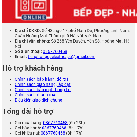
Địa chỉ ĐKKD:
Số 43, ngõ 17 phố Nam Dư, Phường Lĩnh Nam,
Quận Hoàng Mai, Thành phố Hà Nội, Việt Nam
Địa chỉ văn phòng:
Số 268 Yên Duyên, Yên Sở, Hoàng Mai, Hà
Nội
Số điện thoại:
0867760468
Email:
tienphongcpelectric.jsc@gmail.com
Hỗ trợ khách hàng
Chính sách bảo hành, đổi trả
Chính sách giao hàng, lắp đặt
Chính sách bảo mật thông tin
Chính sách thanh toán
Điều kiện giao dịch chung
Tổng đài hỗ trợ
Gọi mua hàng:
0867760468
(6h-23h)
Gọi bảo hành:
0867760468
(8h-17h)
Gọi khiếu nại:
0867760468
(8h-17h)