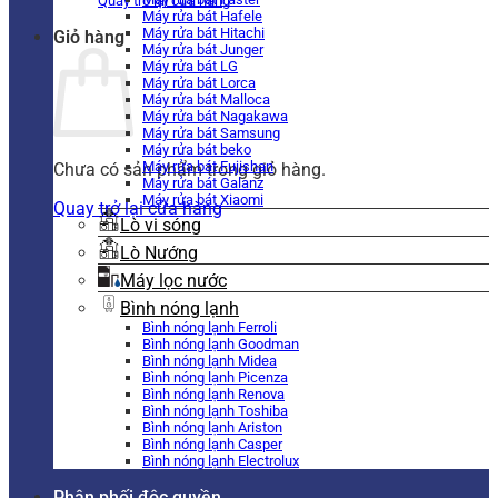
Quay trở lại cửa hàng
Máy rửa bát Hafele
Máy rửa bát Hitachi
Giỏ hàng
Máy rửa bát Junger
Máy rửa bát LG
Máy rửa bát Lorca
Máy rửa bát Malloca
Máy rửa bát Nagakawa
Máy rửa bát Samsung
Máy rửa bát beko
Máy rửa bát Fujishan
Chưa có sản phẩm trong giỏ hàng.
Máy rửa bát Galanz
Máy rửa bát Xiaomi
Quay trở lại cửa hàng
Lò vi sóng
Lò Nướng
Máy lọc nước
Bình nóng lạnh
Bình nóng lạnh Ferroli
Bình nóng lạnh Goodman
Bình nóng lạnh Midea
Bình nóng lạnh Picenza
Bình nóng lạnh Renova
Bình nóng lạnh Toshiba
Bình nóng lạnh Ariston
Bình nóng lạnh Casper
Bình nóng lạnh Electrolux
Phân phối độc quyền