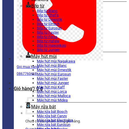
Bếp từ
Bếp từ Blanc
Bếp từ Chef’s
Bếp từ Dmestik
Bếp từ Elmich
Bếp từ Eurosun
Bếp từ Faster
Bếp từ Forza
Bếp từ Hafele
Bếp từ Hawonkoo
Bếp từ Junger
Máy hút mùi
Máy hút mùi Nagakawa
Máy hút mùi Blanc
Gọi mua hàng
Máy hút mùi Dmestik
0867760468
Máy hút mùi Eurosun
Máy hút mùi Faster
Máy hút mùi Junger
Máy hút mùi Kaff
Giỏ hàng /
0
₫
Máy hút mùi Lorca
Máy hút mùi Malloca
Máy hút mùi Midea
Máy rửa bát
Máy rửa bát Bosch
Máy rửa bát Canzy
Máy rửa bát Electrolux
Chưa có sản phẩm trong giỏ hàng.
Máy rửa bát Eurosun
Máy rửa bát Faster