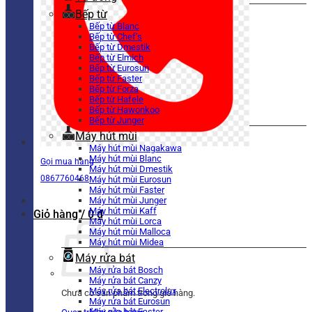
Bếp từ
Bếp từ Blanc
Bếp từ Chef’s
Bếp từ Dmestik
Bếp từ Elmich
Bếp từ Eurosun
Bếp từ Faster
Bếp từ Forza
Bếp từ Hafele
Bếp từ Hawonkoo
Bếp từ Junger
Máy hút mùi
Máy hút mùi Nagakawa
Máy hút mùi Blanc
Gọi mua hàng
Máy hút mùi Dmestik
0867760468
Máy hút mùi Eurosun
Máy hút mùi Faster
Máy hút mùi Junger
Máy hút mùi Kaff
Giỏ hàng /
0
₫
Máy hút mùi Lorca
Máy hút mùi Malloca
Máy hút mùi Midea
Máy rửa bát
Máy rửa bát Bosch
Máy rửa bát Canzy
Máy rửa bát Electrolux
Chưa có sản phẩm trong giỏ hàng.
Máy rửa bát Eurosun
Máy rửa bát Faster