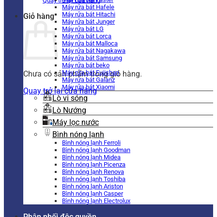
Quay trở lại cửa hàng
Máy rửa bát Hafele
Máy rửa bát Hitachi
Giỏ hàng
Máy rửa bát Junger
Máy rửa bát LG
Máy rửa bát Lorca
Máy rửa bát Malloca
Máy rửa bát Nagakawa
Máy rửa bát Samsung
Máy rửa bát beko
Máy rửa bát Fujishan
Chưa có sản phẩm trong giỏ hàng.
Máy rửa bát Galanz
Máy rửa bát Xiaomi
Quay trở lại cửa hàng
Lò vi sóng
Lò Nướng
Máy lọc nước
Bình nóng lạnh
Bình nóng lạnh Ferroli
Bình nóng lạnh Goodman
Bình nóng lạnh Midea
Bình nóng lạnh Picenza
Bình nóng lạnh Renova
Bình nóng lạnh Toshiba
Bình nóng lạnh Ariston
Bình nóng lạnh Casper
Bình nóng lạnh Electrolux
Phân phối độc quyền