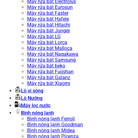
Máy rửa bát Electrolux
Máy rửa bát Eurosun
Máy rửa bát Faster
Máy rửa bát Hafele
Máy rửa bát Hitachi
Máy rửa bát Junger
Máy rửa bát LG
Máy rửa bát Lorca
Máy rửa bát Malloca
Máy rửa bát Nagakawa
Máy rửa bát Samsung
Máy rửa bát beko
Máy rửa bát Fujishan
Máy rửa bát Galanz
Máy rửa bát Xiaomi
Lò vi sóng
Lò Nướng
Máy lọc nước
Bình nóng lạnh
Bình nóng lạnh Ferroli
Bình nóng lạnh Goodman
Bình nóng lạnh Midea
Bình nóng lạnh Picenza