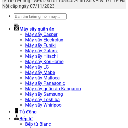
tế Tiên Phong - GPKD số 0110534029 do Sở KH và ĐT TP Hà
Nội cấp ngày 07/11/2023
Tìm
kiếm:
Máy sấy quần áo
Máy sấy Casper
Máy sấy Electrolux
Máy sấy Funiki
Máy sấy Galanz
Máy sấy Hitachi
Máy sấy KoriHome
Máy sấy LG
Máy sấy Mabe
Máy sấy Malloca
Máy sấy Panasonic
Máy sấy quần áo Kangaroo
Máy sấy Samsung
Máy sấy Toshiba
Máy sấy Whirlpool
Tủ đông
Bếp từ
Bếp từ Blanc