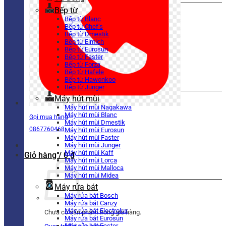
Bếp từ
Bếp từ Blanc
Bếp từ Chef’s
Bếp từ Dmestik
Bếp từ Elmich
Bếp từ Eurosun
Bếp từ Faster
Bếp từ Forza
Bếp từ Hafele
Bếp từ Hawonkoo
Bếp từ Junger
Máy hút mùi
Máy hút mùi Nagakawa
Máy hút mùi Blanc
Gọi mua hàng
Máy hút mùi Dmestik
0867760468
Máy hút mùi Eurosun
Máy hút mùi Faster
Máy hút mùi Junger
Máy hút mùi Kaff
Giỏ hàng /
0
₫
Máy hút mùi Lorca
Máy hút mùi Malloca
Máy hút mùi Midea
Máy rửa bát
Máy rửa bát Bosch
Máy rửa bát Canzy
Máy rửa bát Electrolux
Chưa có sản phẩm trong giỏ hàng.
Máy rửa bát Eurosun
Máy rửa bát Faster