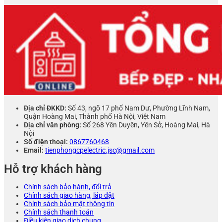
7.300.000 ₫.
là:
6.590.000 ₫.
Địa chỉ ĐKKD:
Số 43, ngõ 17 phố Nam Dư, Phường Lĩnh Nam,
Quận Hoàng Mai, Thành phố Hà Nội, Việt Nam
Địa chỉ văn phòng:
Số 268 Yên Duyên, Yên Sở, Hoàng Mai, Hà
Nội
Số điện thoại:
0867760468
Email:
tienphongcpelectric.jsc@gmail.com
Hỗ trợ khách hàng
Chính sách bảo hành, đổi trả
Chính sách giao hàng, lắp đặt
Chính sách bảo mật thông tin
Chính sách thanh toán
Điều kiện giao dịch chung