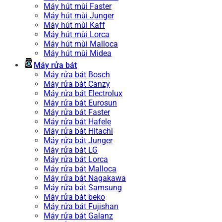
Máy hút mùi Faster
Máy hút mùi Junger
Máy hút mùi Kaff
Máy hút mùi Lorca
Máy hút mùi Malloca
Máy hút mùi Midea
Máy rửa bát
Máy rửa bát Bosch
Máy rửa bát Canzy
Máy rửa bát Electrolux
Máy rửa bát Eurosun
Máy rửa bát Faster
Máy rửa bát Hafele
Máy rửa bát Hitachi
Máy rửa bát Junger
Máy rửa bát LG
Máy rửa bát Lorca
Máy rửa bát Malloca
Máy rửa bát Nagakawa
Máy rửa bát Samsung
Máy rửa bát beko
Máy rửa bát Fujishan
Máy rửa bát Galanz