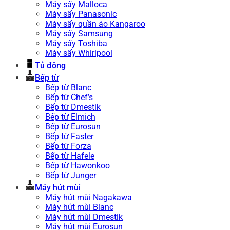
Máy sấy Malloca
Máy sấy Panasonic
Máy sấy quần áo Kangaroo
Máy sấy Samsung
Máy sấy Toshiba
Máy sấy Whirlpool
Tủ đông
Bếp từ
Bếp từ Blanc
Bếp từ Chef’s
Bếp từ Dmestik
Bếp từ Elmich
Bếp từ Eurosun
Bếp từ Faster
Bếp từ Forza
Bếp từ Hafele
Bếp từ Hawonkoo
Bếp từ Junger
Máy hút mùi
Máy hút mùi Nagakawa
Máy hút mùi Blanc
Máy hút mùi Dmestik
Máy hút mùi Eurosun