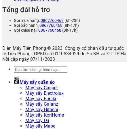
Tổng đài hỗ trợ
Gọi mua hàng:
0867760468
(6h-23h)
Gọi bảo hành:
0867760468
(8h-17h)
Gọi khiếu nại:
0867760468
(8h-17h)
Điện Máy Tiên Phong © 2023. Công ty cổ phần đầu tư quốc
tế Tiên Phong - GPKD số 0110534029 do Sở KH và ĐT TP Hà
Nội cấp ngày 07/11/2023
Tìm
kiếm:
Máy sấy quần áo
Máy sấy Casper
Máy sấy Electrolux
Máy sấy Funiki
Máy sấy Galanz
Máy sấy Hitachi
Máy sấy KoriHome
Máy sấy LG
Máy sấy Mabe