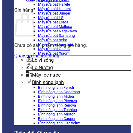
Quay trở lại cửa hàng
Máy rửa bát Hafele
Máy rửa bát Hitachi
Giỏ hàng
Máy rửa bát Junger
Máy rửa bát LG
Máy rửa bát Lorca
Máy rửa bát Malloca
Máy rửa bát Nagakawa
Máy rửa bát Samsung
Máy rửa bát beko
Máy rửa bát Fujishan
Chưa có sản phẩm trong giỏ hàng.
Máy rửa bát Galanz
Máy rửa bát Xiaomi
Quay trở lại cửa hàng
Lò vi sóng
Lò Nướng
Máy lọc nước
Bình nóng lạnh
Bình nóng lạnh Ferroli
Bình nóng lạnh Goodman
Bình nóng lạnh Midea
Bình nóng lạnh Picenza
Bình nóng lạnh Renova
Bình nóng lạnh Toshiba
Bình nóng lạnh Ariston
Bình nóng lạnh Casper
Bình nóng lạnh Electrolux
Phân phối độc quyền