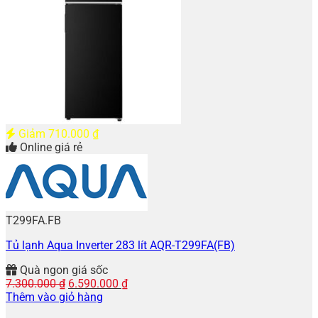
Giảm
710.000
₫
Online giá rẻ
T299FA.FB
Tủ lạnh Aqua Inverter 283 lít AQR-T299FA(FB)
Quà ngon giá sốc
Giá
Giá
7.300.000
₫
6.590.000
₫
gốc
hiện
Thêm vào giỏ hàng
là:
tại