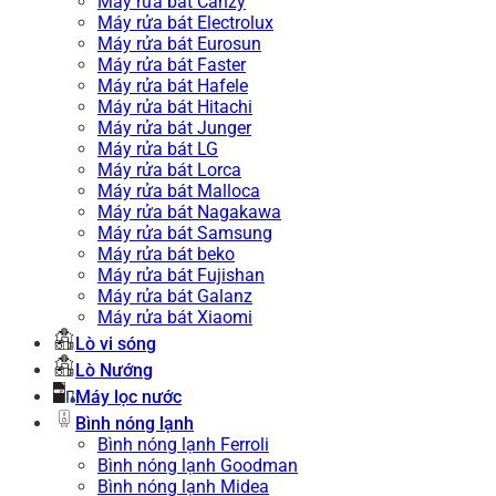
Máy rửa bát Canzy
Máy rửa bát Electrolux
Máy rửa bát Eurosun
Máy rửa bát Faster
Máy rửa bát Hafele
Máy rửa bát Hitachi
Máy rửa bát Junger
Máy rửa bát LG
Máy rửa bát Lorca
Máy rửa bát Malloca
Máy rửa bát Nagakawa
Máy rửa bát Samsung
Máy rửa bát beko
Máy rửa bát Fujishan
Máy rửa bát Galanz
Máy rửa bát Xiaomi
Lò vi sóng
Lò Nướng
Máy lọc nước
Bình nóng lạnh
Bình nóng lạnh Ferroli
Bình nóng lạnh Goodman
Bình nóng lạnh Midea