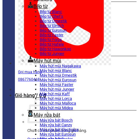
Bếp từ
Bếp từ Blanc
Bếp từ Chef’s
Bếp từ Dmestik
Bếp từ Elmich
Bếp từ Eurosun
Bếp từ Faster
Bếp từ Forza
Bếp từ Hafele
Bếp từ Hawonkoo
Bếp từ Junger
Máy hút mùi
Máy hút mùi Nagakawa
Máy hút mùi Blanc
Gọi mua hàng
Máy hút mùi Dmestik
0867760468
Máy hút mùi Eurosun
Máy hút mùi Faster
Máy hút mùi Junger
Máy hút mùi Kaff
Giỏ hàng /
0
₫
Máy hút mùi Lorca
Máy hút mùi Malloca
Máy hút mùi Midea
Máy rửa bát
Máy rửa bát Bosch
Máy rửa bát Canzy
Máy rửa bát Electrolux
Chưa có sản phẩm trong giỏ hàng.
Máy rửa bát Eurosun
Máy rửa bát Faster