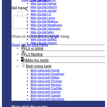
Quay trở lại cửa hàng
Máy rửa bát Hafele
Máy rửa bát Hitachi
Giỏ hàng
Máy rửa bát Junger
Máy rửa bát LG
Máy rửa bát Lorca
Máy rửa bát Malloca
Máy rửa bát Nagakawa
Máy rửa bát Samsung
Máy rửa bát beko
Máy rửa bát Fujishan
Chưa có sản phẩm trong giỏ hàng.
Máy rửa bát Galanz
Máy rửa bát Xiaomi
Quay trở lại cửa hàng
Lò vi sóng
Lò Nướng
Máy lọc nước
Bình nóng lạnh
Bình nóng lạnh Ferroli
Bình nóng lạnh Goodman
Bình nóng lạnh Midea
Bình nóng lạnh Picenza
Bình nóng lạnh Renova
Bình nóng lạnh Toshiba
Bình nóng lạnh Ariston
Bình nóng lạnh Casper
Bình nóng lạnh Electrolux
Phân phối độc quyền