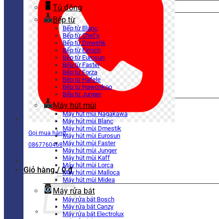
Tủ đông
Bếp từ
Bếp từ Blanc
Bếp từ Chef’s
Bếp từ Dmestik
Bếp từ Elmich
Bếp từ Eurosun
Bếp từ Faster
Bếp từ Forza
Bếp từ Hafele
Bếp từ Hawonkoo
Bếp từ Junger
Máy hút mùi
Máy hút mùi Nagakawa
Máy hút mùi Blanc
Máy hút mùi Dmestik
Gọi mua hàng
Máy hút mùi Eurosun
Máy hút mùi Faster
0867760468
Máy hút mùi Junger
Máy hút mùi Kaff
Máy hút mùi Lorca
Giỏ hàng /
0
₫
Máy hút mùi Malloca
Máy hút mùi Midea
Máy rửa bát
Máy rửa bát Bosch
Máy rửa bát Canzy
Máy rửa bát Electrolux