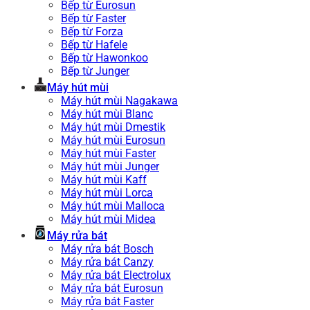
Bếp từ Eurosun
Bếp từ Faster
Bếp từ Forza
Bếp từ Hafele
Bếp từ Hawonkoo
Bếp từ Junger
Máy hút mùi
Máy hút mùi Nagakawa
Máy hút mùi Blanc
Máy hút mùi Dmestik
Máy hút mùi Eurosun
Máy hút mùi Faster
Máy hút mùi Junger
Máy hút mùi Kaff
Máy hút mùi Lorca
Máy hút mùi Malloca
Máy hút mùi Midea
Máy rửa bát
Máy rửa bát Bosch
Máy rửa bát Canzy
Máy rửa bát Electrolux
Máy rửa bát Eurosun
Máy rửa bát Faster