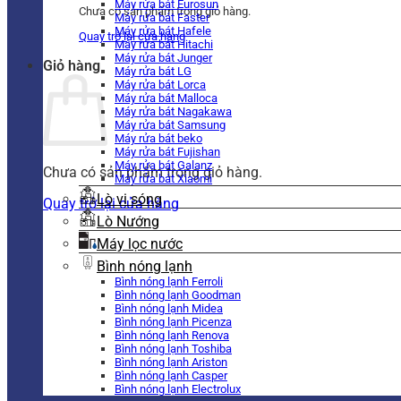
Máy rửa bát Eurosun
Chưa có sản phẩm trong giỏ hàng.
Máy rửa bát Faster
Máy rửa bát Hafele
Quay trở lại cửa hàng
Máy rửa bát Hitachi
Máy rửa bát Junger
Giỏ hàng
Máy rửa bát LG
Máy rửa bát Lorca
Máy rửa bát Malloca
Máy rửa bát Nagakawa
Máy rửa bát Samsung
Máy rửa bát beko
Máy rửa bát Fujishan
Máy rửa bát Galanz
Chưa có sản phẩm trong giỏ hàng.
Máy rửa bát Xiaomi
Lò vi sóng
Quay trở lại cửa hàng
Lò Nướng
Máy lọc nước
Bình nóng lạnh
Bình nóng lạnh Ferroli
Bình nóng lạnh Goodman
Bình nóng lạnh Midea
Bình nóng lạnh Picenza
Bình nóng lạnh Renova
Bình nóng lạnh Toshiba
Bình nóng lạnh Ariston
Bình nóng lạnh Casper
Bình nóng lạnh Electrolux