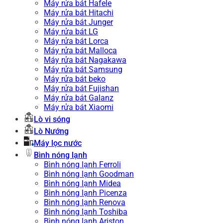
Máy rửa bát Hafele
Máy rửa bát Hitachi
Máy rửa bát Junger
Máy rửa bát LG
Máy rửa bát Lorca
Máy rửa bát Malloca
Máy rửa bát Nagakawa
Máy rửa bát Samsung
Máy rửa bát beko
Máy rửa bát Fujishan
Máy rửa bát Galanz
Máy rửa bát Xiaomi
Lò vi sóng
Lò Nướng
Máy lọc nước
Bình nóng lạnh
Bình nóng lạnh Ferroli
Bình nóng lạnh Goodman
Bình nóng lạnh Midea
Bình nóng lạnh Picenza
Bình nóng lạnh Renova
Bình nóng lạnh Toshiba
Bình nóng lạnh Ariston