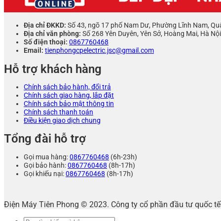
Địa chỉ ĐKKD:
Số 43, ngõ 17 phố Nam Dư, Phường Lĩnh Nam, Qu
Địa chỉ văn phòng:
Số 268 Yên Duyên, Yên Sở, Hoàng Mai, Hà Nội
Số điện thoại:
0867760468
Email:
tienphongcpelectric.jsc@gmail.com
Hỗ trợ khách hàng
Chính sách bảo hành, đổi trả
Chính sách giao hàng, lắp đặt
Chính sách bảo mật thông tin
Chính sách thanh toán
Điều kiện giao dịch chung
Tổng đài hỗ trợ
Gọi mua hàng:
0867760468
(6h-23h)
Gọi bảo hành:
0867760468
(8h-17h)
Gọi khiếu nại:
0867760468
(8h-17h)
Điện Máy Tiên Phong © 2023. Công ty cổ phần đầu tư quốc 