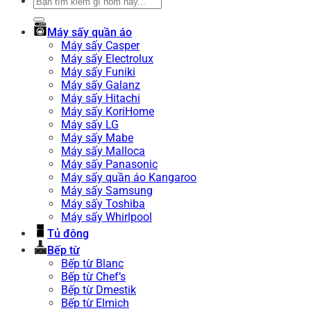
Tìm
kiếm:
Máy sấy quần áo
Máy sấy Casper
Máy sấy Electrolux
Máy sấy Funiki
Máy sấy Galanz
Máy sấy Hitachi
Máy sấy KoriHome
Máy sấy LG
Máy sấy Mabe
Máy sấy Malloca
Máy sấy Panasonic
Máy sấy quần áo Kangaroo
Máy sấy Samsung
Máy sấy Toshiba
Máy sấy Whirlpool
Tủ đông
Bếp từ
Bếp từ Blanc
Bếp từ Chef’s
Bếp từ Dmestik
Bếp từ Elmich