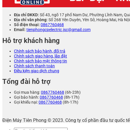
Địa chỉ ĐKKD:
Số 43, ngõ 17 phố Nam Dư, Phường Lĩnh Nam, Qu
Địa chỉ văn phòng:
Số 268 Yên Duyên, Yên Sở, Hoàng Mai, Hà Nội
Số điện thoại:
0867760468
Email:
tienphongcpelectric.jsc@gmail.com
Hỗ trợ khách hàng
Chính sách bảo hành, đổi trả
Chính sách giao hàng, lắp đặt
Chính sách bảo mật thông tin
Chính sách thanh toán
Điều kiện giao dịch chung
Tổng đài hỗ trợ
Gọi mua hàng:
0867760468
(6h-23h)
Gọi bảo hành:
0867760468
(8h-17h)
Gọi khiếu nại:
0867760468
(8h-17h)
Điện Máy Tiên Phong © 2023. Công ty cổ phần đầu tư quốc 