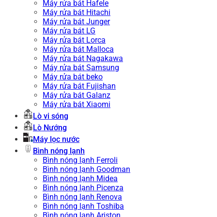
Máy rửa bát Hafele
Máy rửa bát Hitachi
Máy rửa bát Junger
Máy rửa bát LG
Máy rửa bát Lorca
Máy rửa bát Malloca
Máy rửa bát Nagakawa
Máy rửa bát Samsung
Máy rửa bát beko
Máy rửa bát Fujishan
Máy rửa bát Galanz
Máy rửa bát Xiaomi
Lò vi sóng
Lò Nướng
Máy lọc nước
Bình nóng lạnh
Bình nóng lạnh Ferroli
Bình nóng lạnh Goodman
Bình nóng lạnh Midea
Bình nóng lạnh Picenza
Bình nóng lạnh Renova
Bình nóng lạnh Toshiba
Bình nóng lạnh Ariston