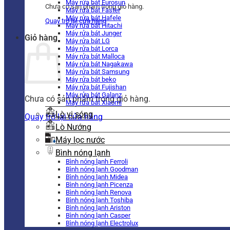
Máy rửa bát Eurosun
Chưa có sản phẩm trong giỏ hàng.
Máy rửa bát Faster
Máy rửa bát Hafele
Quay trở lại cửa hàng
Máy rửa bát Hitachi
Máy rửa bát Junger
Giỏ hàng
Máy rửa bát LG
Máy rửa bát Lorca
Máy rửa bát Malloca
Máy rửa bát Nagakawa
Máy rửa bát Samsung
Máy rửa bát beko
Máy rửa bát Fujishan
Máy rửa bát Galanz
Chưa có sản phẩm trong giỏ hàng.
Máy rửa bát Xiaomi
Lò vi sóng
Quay trở lại cửa hàng
Lò Nướng
Máy lọc nước
Bình nóng lạnh
Bình nóng lạnh Ferroli
Bình nóng lạnh Goodman
Bình nóng lạnh Midea
Bình nóng lạnh Picenza
Bình nóng lạnh Renova
Bình nóng lạnh Toshiba
Bình nóng lạnh Ariston
Bình nóng lạnh Casper
Bình nóng lạnh Electrolux