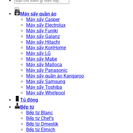
Tìm
kiếm:
Máy sấy quần áo
Máy sấy Casper
Máy sấy Electrolux
Máy sấy Funiki
Máy sấy Galanz
Máy sấy Hitachi
Máy sấy KoriHome
Máy sấy LG
Máy sấy Mabe
Máy sấy Malloca
Máy sấy Panasonic
Máy sấy quần áo Kangaroo
Máy sấy Samsung
Máy sấy Toshiba
Máy sấy Whirlpool
Tủ đông
Bếp từ
Bếp từ Blanc
Bếp từ Chef’s
Bếp từ Dmestik
Bếp từ Elmich