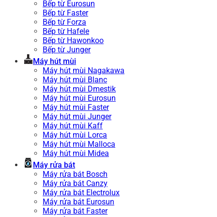
Bếp từ Eurosun
Bếp từ Faster
Bếp từ Forza
Bếp từ Hafele
Bếp từ Hawonkoo
Bếp từ Junger
Máy hút mùi
Máy hút mùi Nagakawa
Máy hút mùi Blanc
Máy hút mùi Dmestik
Máy hút mùi Eurosun
Máy hút mùi Faster
Máy hút mùi Junger
Máy hút mùi Kaff
Máy hút mùi Lorca
Máy hút mùi Malloca
Máy hút mùi Midea
Máy rửa bát
Máy rửa bát Bosch
Máy rửa bát Canzy
Máy rửa bát Electrolux
Máy rửa bát Eurosun
Máy rửa bát Faster