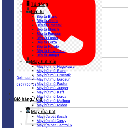
Tủ đông
Bếp từ
Bếp từ Blanc
Bếp từ Chef’s
Bếp từ Dmestik
Bếp từ Elmich
Bếp từ Eurosun
Bếp từ Faster
Bếp từ Forza
Bếp từ Hafele
Bếp từ Hawonkoo
Bếp từ Junger
Máy hút mùi
Máy hút mùi Nagakawa
Máy hút mùi Blanc
Máy hút mùi Dmestik
Gọi mua hàng
Máy hút mùi Eurosun
Máy hút mùi Faster
0867760468
Máy hút mùi Junger
Máy hút mùi Kaff
Máy hút mùi Lorca
Giỏ hàng /
0
₫
Máy hút mùi Malloca
Máy hút mùi Midea
Máy rửa bát
Máy rửa bát Bosch
Máy rửa bát Canzy
Máy rửa bát Electrolux