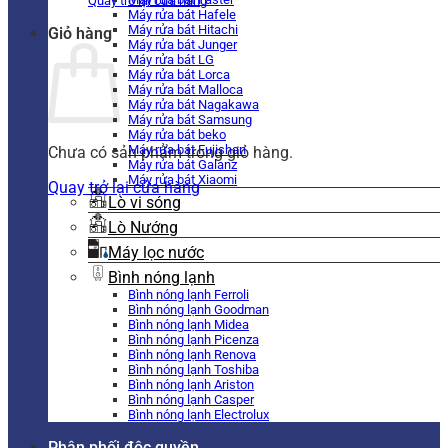
Quay trở lại cửa hàng
Máy rửa bát Hafele
Máy rửa bát Hitachi
Giỏ hàng
Máy rửa bát Junger
Máy rửa bát LG
Máy rửa bát Lorca
Máy rửa bát Malloca
Máy rửa bát Nagakawa
Máy rửa bát Samsung
Máy rửa bát beko
Máy rửa bát Fujishan
Chưa có sản phẩm trong giỏ hàng.
Máy rửa bát Galanz
Máy rửa bát Xiaomi
Quay trở lại cửa hàng
Lò vi sóng
Lò Nướng
Máy lọc nước
Bình nóng lạnh
Bình nóng lạnh Ferroli
Bình nóng lạnh Goodman
Bình nóng lạnh Midea
Bình nóng lạnh Picenza
Bình nóng lạnh Renova
Bình nóng lạnh Toshiba
Bình nóng lạnh Ariston
Bình nóng lạnh Casper
Bình nóng lạnh Electrolux
Phân phối độc quyền