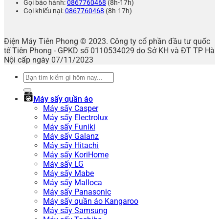
Gọi bảo hành:
0867760468
(8h-17h)
Gọi khiếu nại:
0867760468
(8h-17h)
Điện Máy Tiên Phong © 2023. Công ty cổ phần đầu tư quốc
tế Tiên Phong - GPKD số 0110534029 do Sở KH và ĐT TP Hà
Nội cấp ngày 07/11/2023
Tìm
kiếm:
Máy sấy quần áo
Máy sấy Casper
Máy sấy Electrolux
Máy sấy Funiki
Máy sấy Galanz
Máy sấy Hitachi
Máy sấy KoriHome
Máy sấy LG
Máy sấy Mabe
Máy sấy Malloca
Máy sấy Panasonic
Máy sấy quần áo Kangaroo
Máy sấy Samsung