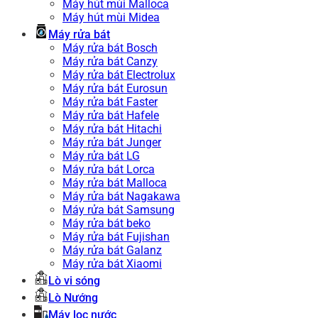
Máy hút mùi Malloca
Máy hút mùi Midea
Máy rửa bát
Máy rửa bát Bosch
Máy rửa bát Canzy
Máy rửa bát Electrolux
Máy rửa bát Eurosun
Máy rửa bát Faster
Máy rửa bát Hafele
Máy rửa bát Hitachi
Máy rửa bát Junger
Máy rửa bát LG
Máy rửa bát Lorca
Máy rửa bát Malloca
Máy rửa bát Nagakawa
Máy rửa bát Samsung
Máy rửa bát beko
Máy rửa bát Fujishan
Máy rửa bát Galanz
Máy rửa bát Xiaomi
Lò vi sóng
Lò Nướng
Máy lọc nước