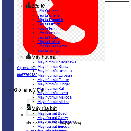
Bếp từ
Bếp từ Blanc
Bếp từ Chef’s
Bếp từ Dmestik
Bếp từ Elmich
Bếp từ Eurosun
Bếp từ Faster
Bếp từ Forza
Bếp từ Hafele
Bếp từ Hawonkoo
Bếp từ Junger
Máy hút mùi
Máy hút mùi Nagakawa
Máy hút mùi Blanc
Gọi mua hàng
Máy hút mùi Dmestik
0867760468
Máy hút mùi Eurosun
Máy hút mùi Faster
Máy hút mùi Junger
Máy hút mùi Kaff
Giỏ hàng /
0
₫
Máy hút mùi Lorca
Máy hút mùi Malloca
Máy hút mùi Midea
Máy rửa bát
Máy rửa bát Bosch
Máy rửa bát Canzy
Máy rửa bát Electrolux
Chưa có sản phẩm trong giỏ hàng.
Máy rửa bát Eurosun
Máy rửa bát Faster