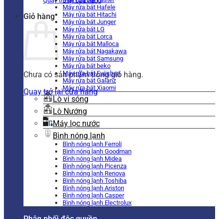
Quay trở lại cửa hàng
Máy rửa bát Hafele
Máy rửa bát Hitachi
Giỏ hàng
Máy rửa bát Junger
Máy rửa bát LG
Máy rửa bát Lorca
Máy rửa bát Malloca
Máy rửa bát Nagakawa
Máy rửa bát Samsung
Máy rửa bát beko
Máy rửa bát Fujishan
Chưa có sản phẩm trong giỏ hàng.
Máy rửa bát Galanz
Máy rửa bát Xiaomi
Quay trở lại cửa hàng
Lò vi sóng
Lò Nướng
Máy lọc nước
Bình nóng lạnh
Bình nóng lạnh Ferroli
Bình nóng lạnh Goodman
Bình nóng lạnh Midea
Bình nóng lạnh Picenza
Bình nóng lạnh Renova
Bình nóng lạnh Toshiba
Bình nóng lạnh Ariston
Bình nóng lạnh Casper
Bình nóng lạnh Electrolux
Phân phối độc quyền