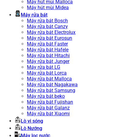
Máy hút mùi Malloca
Máy hút mùi Midea
Máy rửa bát
Máy rửa bát Bosch
Máy rửa bát Canzy
Máy rửa bát Electrolux
Máy rửa bát Eurosun
Máy rửa bát Faster
Máy rửa bát Hafele
Máy rửa bát Hitachi
Máy rửa bát Junger
Máy rửa bát LG
Máy rửa bát Lorca
Máy rửa bát Malloca
Máy rửa bát Nagakawa
Máy rửa bát Samsung
Máy rửa bát beko
Máy rửa bát Fujishan
Máy rửa bát Galanz
Máy rửa bát Xiaomi
Lò vi sóng
Lò Nướng
Máy lọc nước