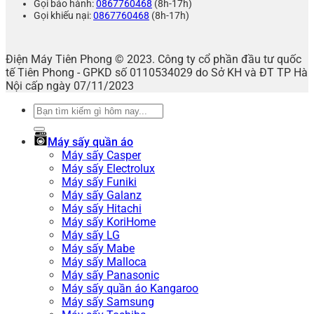
Gọi bảo hành:
0867760468
(8h-17h)
Gọi khiếu nại:
0867760468
(8h-17h)
Điện Máy Tiên Phong © 2023. Công ty cổ phần đầu tư quốc
tế Tiên Phong - GPKD số 0110534029 do Sở KH và ĐT TP Hà
Nội cấp ngày 07/11/2023
Tìm
kiếm:
Máy sấy quần áo
Máy sấy Casper
Máy sấy Electrolux
Máy sấy Funiki
Máy sấy Galanz
Máy sấy Hitachi
Máy sấy KoriHome
Máy sấy LG
Máy sấy Mabe
Máy sấy Malloca
Máy sấy Panasonic
Máy sấy quần áo Kangaroo
Máy sấy Samsung