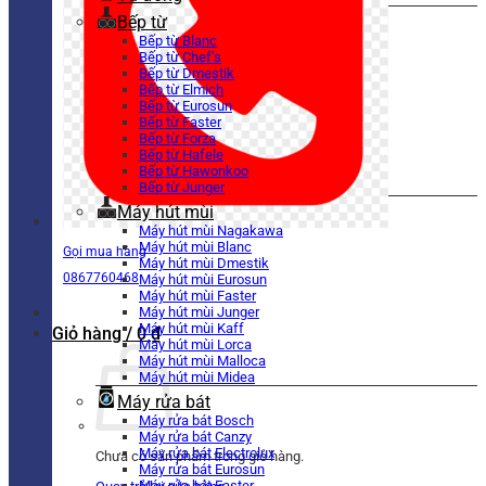
Bếp từ
Bếp từ Blanc
Bếp từ Chef’s
Bếp từ Dmestik
Bếp từ Elmich
Bếp từ Eurosun
Bếp từ Faster
Bếp từ Forza
Bếp từ Hafele
Bếp từ Hawonkoo
Bếp từ Junger
Máy hút mùi
Máy hút mùi Nagakawa
Máy hút mùi Blanc
Gọi mua hàng
Máy hút mùi Dmestik
0867760468
Máy hút mùi Eurosun
Máy hút mùi Faster
Máy hút mùi Junger
Máy hút mùi Kaff
Giỏ hàng /
0
₫
Máy hút mùi Lorca
Máy hút mùi Malloca
Máy hút mùi Midea
Máy rửa bát
Máy rửa bát Bosch
Máy rửa bát Canzy
Máy rửa bát Electrolux
Chưa có sản phẩm trong giỏ hàng.
Máy rửa bát Eurosun
Máy rửa bát Faster