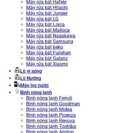
Máy rửa bát Hafele
Máy rửa bát Hitachi
Máy rửa bát Junger
Máy rửa bát LG
Máy rửa bát Lorca
Máy rửa bát Malloca
Máy rửa bát Nagakawa
Máy rửa bát Samsung
Máy rửa bát beko
Máy rửa bát Fujishan
Máy rửa bát Galanz
Máy rửa bát Xiaomi
Lò vi sóng
Lò Nướng
Máy lọc nước
Bình nóng lạnh
Bình nóng lạnh Ferroli
Bình nóng lạnh Goodman
Bình nóng lạnh Midea
Bình nóng lạnh Picenza
Bình nóng lạnh Renova
Bình nóng lạnh Toshiba
Bình nóng lạnh Ariston