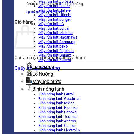
Máy rửa bát Eurosun
Chưa có sản phẩm trong giỏ hàng.
Máy rửa bát Faster
Máy rửa bát Hafele
Quay trở lại cửa hàng
Máy rửa bát Hitachi
Máy rửa bát Junger
Giỏ hàng
Máy rửa bát LG
Máy rửa bát Lorca
Máy rửa bát Malloca
Máy rửa bát Nagakawa
Máy rửa bát Samsung
Máy rửa bát beko
Máy rửa bát Fujishan
Máy rửa bát Galanz
Chưa có sản phẩm trong giỏ hàng.
Máy rửa bát Xiaomi
Lò vi sóng
Quay trở lại cửa hàng
Lò Nướng
Máy lọc nước
Bình nóng lạnh
Bình nóng lạnh Ferroli
Bình nóng lạnh Goodman
Bình nóng lạnh Midea
Bình nóng lạnh Picenza
Bình nóng lạnh Renova
Bình nóng lạnh Toshiba
Bình nóng lạnh Ariston
Bình nóng lạnh Casper
Bình nóng lạnh Electrolux