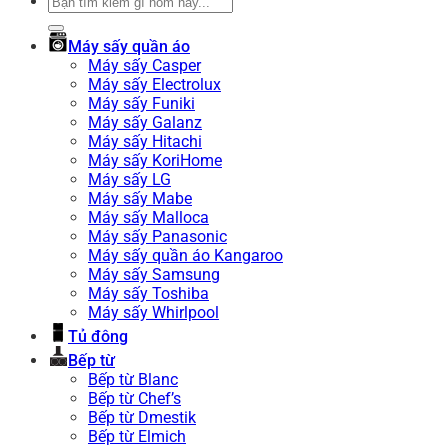
Tìm
kiếm:
Máy sấy quần áo
Máy sấy Casper
Máy sấy Electrolux
Máy sấy Funiki
Máy sấy Galanz
Máy sấy Hitachi
Máy sấy KoriHome
Máy sấy LG
Máy sấy Mabe
Máy sấy Malloca
Máy sấy Panasonic
Máy sấy quần áo Kangaroo
Máy sấy Samsung
Máy sấy Toshiba
Máy sấy Whirlpool
Tủ đông
Bếp từ
Bếp từ Blanc
Bếp từ Chef’s
Bếp từ Dmestik
Bếp từ Elmich