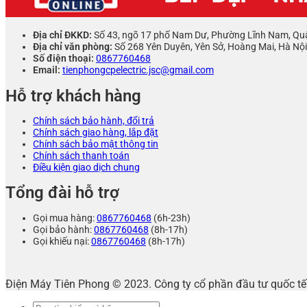
Địa chỉ ĐKKD:
Số 43, ngõ 17 phố Nam Dư, Phường Lĩnh Nam, Qu
Địa chỉ văn phòng:
Số 268 Yên Duyên, Yên Sở, Hoàng Mai, Hà Nội
Số điện thoại:
0867760468
Email:
tienphongcpelectric.jsc@gmail.com
Hỗ trợ khách hàng
Chính sách bảo hành, đổi trả
Chính sách giao hàng, lắp đặt
Chính sách bảo mật thông tin
Chính sách thanh toán
Điều kiện giao dịch chung
Tổng đài hỗ trợ
Gọi mua hàng:
0867760468
(6h-23h)
Gọi bảo hành:
0867760468
(8h-17h)
Gọi khiếu nại:
0867760468
(8h-17h)
Điện Máy Tiên Phong © 2023. Công ty cổ phần đầu tư quốc 