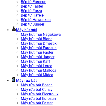
Bếp từ Eurosun
Bếp từ Faster
Bếp từ Forza
Bếp từ Hafele
Bếp từ Hawonkoo
Bếp từ Junger
Máy hút mùi
Máy hút mùi Nagakawa
Máy hút mùi Blanc
Máy hút mùi Dmestik
Máy hút mùi Eurosun
Máy hút mùi Faster
Máy hút mùi Junger
Máy hút mùi Kaff
Máy hút mùi Lorca
Máy hút mùi Malloca
Máy hút mùi Midea
Máy rửa bát
Máy rửa bát Bosch
Máy rửa bát Canzy
Máy rửa bát Electrolux
Máy rửa bát Eurosun
Máy rửa bát Faster