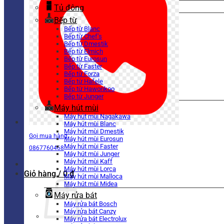
Tủ đông
Bếp từ
Bếp từ Blanc
Bếp từ Chef’s
Bếp từ Dmestik
Bếp từ Elmich
Bếp từ Eurosun
Bếp từ Faster
Bếp từ Forza
Bếp từ Hafele
Bếp từ Hawonkoo
Bếp từ Junger
Máy hút mùi
Máy hút mùi Nagakawa
Máy hút mùi Blanc
Máy hút mùi Dmestik
Gọi mua hàng
Máy hút mùi Eurosun
Máy hút mùi Faster
0867760468
Máy hút mùi Junger
Máy hút mùi Kaff
Máy hút mùi Lorca
Giỏ hàng /
0
₫
Máy hút mùi Malloca
Máy hút mùi Midea
Máy rửa bát
Máy rửa bát Bosch
Máy rửa bát Canzy
Máy rửa bát Electrolux