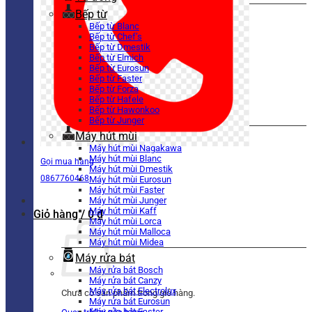
Bếp từ
Bếp từ Blanc
Bếp từ Chef’s
Bếp từ Dmestik
Bếp từ Elmich
Bếp từ Eurosun
Bếp từ Faster
Bếp từ Forza
Bếp từ Hafele
Bếp từ Hawonkoo
Bếp từ Junger
Máy hút mùi
Máy hút mùi Nagakawa
Máy hút mùi Blanc
Gọi mua hàng
Máy hút mùi Dmestik
0867760468
Máy hút mùi Eurosun
Máy hút mùi Faster
Máy hút mùi Junger
Máy hút mùi Kaff
Giỏ hàng /
0
₫
Máy hút mùi Lorca
Máy hút mùi Malloca
Máy hút mùi Midea
Máy rửa bát
Máy rửa bát Bosch
Máy rửa bát Canzy
Máy rửa bát Electrolux
Chưa có sản phẩm trong giỏ hàng.
Máy rửa bát Eurosun
Máy rửa bát Faster