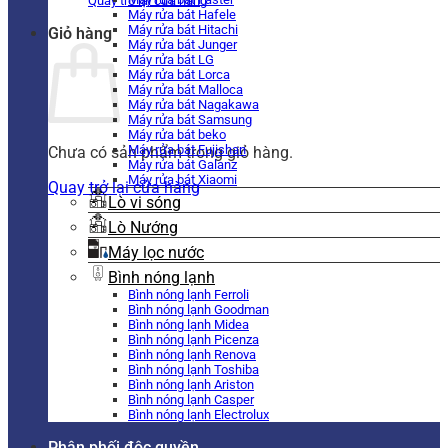
Quay trở lại cửa hàng
Máy rửa bát Hafele
Máy rửa bát Hitachi
Giỏ hàng
Máy rửa bát Junger
Máy rửa bát LG
Máy rửa bát Lorca
Máy rửa bát Malloca
Máy rửa bát Nagakawa
Máy rửa bát Samsung
Máy rửa bát beko
Máy rửa bát Fujishan
Chưa có sản phẩm trong giỏ hàng.
Máy rửa bát Galanz
Máy rửa bát Xiaomi
Quay trở lại cửa hàng
Lò vi sóng
Lò Nướng
Máy lọc nước
Bình nóng lạnh
Bình nóng lạnh Ferroli
Bình nóng lạnh Goodman
Bình nóng lạnh Midea
Bình nóng lạnh Picenza
Bình nóng lạnh Renova
Bình nóng lạnh Toshiba
Bình nóng lạnh Ariston
Bình nóng lạnh Casper
Bình nóng lạnh Electrolux
Phân phối độc quyền