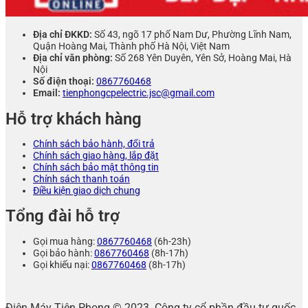
Địa chỉ ĐKKD:
Số 43, ngõ 17 phố Nam Dư, Phường Lĩnh Nam,
Quận Hoàng Mai, Thành phố Hà Nội, Việt Nam
Địa chỉ văn phòng:
Số 268 Yên Duyên, Yên Sở, Hoàng Mai, Hà
Nội
Số điện thoại:
0867760468
Email:
tienphongcpelectric.jsc@gmail.com
Hỗ trợ khách hàng
Chính sách bảo hành, đổi trả
Chính sách giao hàng, lắp đặt
Chính sách bảo mật thông tin
Chính sách thanh toán
Điều kiện giao dịch chung
Tổng đài hỗ trợ
Gọi mua hàng:
0867760468
(6h-23h)
Gọi bảo hành:
0867760468
(8h-17h)
Gọi khiếu nại:
0867760468
(8h-17h)
Điện Máy Tiên Phong © 2023. Công ty cổ phần đầu tư quốc