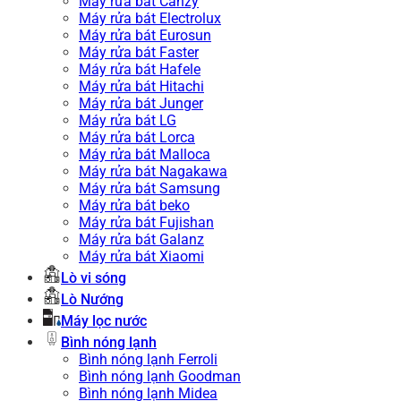
Máy rửa bát Canzy
Máy rửa bát Electrolux
Máy rửa bát Eurosun
Máy rửa bát Faster
Máy rửa bát Hafele
Máy rửa bát Hitachi
Máy rửa bát Junger
Máy rửa bát LG
Máy rửa bát Lorca
Máy rửa bát Malloca
Máy rửa bát Nagakawa
Máy rửa bát Samsung
Máy rửa bát beko
Máy rửa bát Fujishan
Máy rửa bát Galanz
Máy rửa bát Xiaomi
Lò vi sóng
Lò Nướng
Máy lọc nước
Bình nóng lạnh
Bình nóng lạnh Ferroli
Bình nóng lạnh Goodman
Bình nóng lạnh Midea