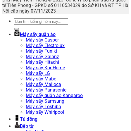
tế Tiên Phong - GPKD số 0110534029 do Sở KH và ĐT TP Hà
Nội cấp ngày 07/11/2023
Tìm
kiếm:
Máy sấy quần áo
Máy sấy Casper
Máy sấy Electrolux
Máy sấy Funiki
Máy sấy Galanz
Máy sấy Hitachi
Máy sấy KoriHome
Máy sấy LG
Máy sấy Mabe
Máy sấy Malloca
Máy sấy Panasonic
Máy sấy quần áo Kangaroo
Máy sấy Samsung
Máy sấy Toshiba
Máy sấy Whirlpool
Tủ đông
Bếp từ