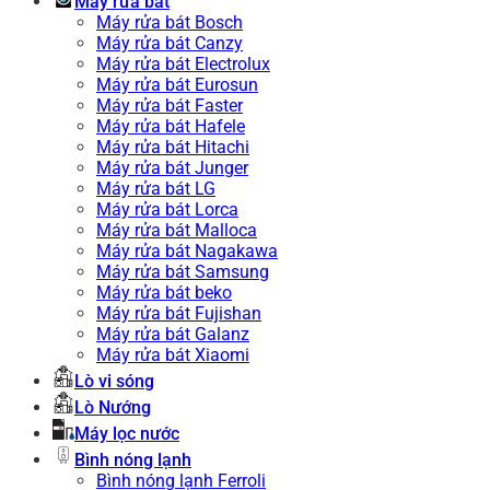
Máy rửa bát
Máy rửa bát Bosch
Máy rửa bát Canzy
Máy rửa bát Electrolux
Máy rửa bát Eurosun
Máy rửa bát Faster
Máy rửa bát Hafele
Máy rửa bát Hitachi
Máy rửa bát Junger
Máy rửa bát LG
Máy rửa bát Lorca
Máy rửa bát Malloca
Máy rửa bát Nagakawa
Máy rửa bát Samsung
Máy rửa bát beko
Máy rửa bát Fujishan
Máy rửa bát Galanz
Máy rửa bát Xiaomi
Lò vi sóng
Lò Nướng
Máy lọc nước
Bình nóng lạnh
Bình nóng lạnh Ferroli