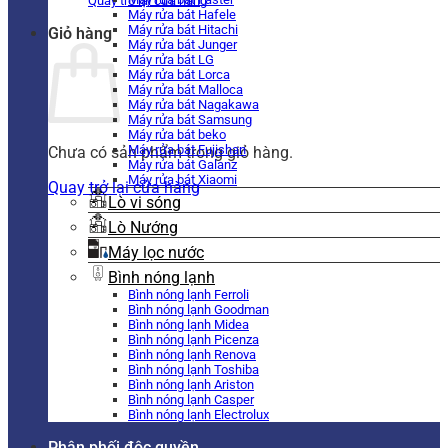
Quay trở lại cửa hàng
Máy rửa bát Hafele
Máy rửa bát Hitachi
Giỏ hàng
Máy rửa bát Junger
Máy rửa bát LG
Máy rửa bát Lorca
Máy rửa bát Malloca
Máy rửa bát Nagakawa
Máy rửa bát Samsung
Máy rửa bát beko
Máy rửa bát Fujishan
Chưa có sản phẩm trong giỏ hàng.
Máy rửa bát Galanz
Máy rửa bát Xiaomi
Quay trở lại cửa hàng
Lò vi sóng
Lò Nướng
Máy lọc nước
Bình nóng lạnh
Bình nóng lạnh Ferroli
Bình nóng lạnh Goodman
Bình nóng lạnh Midea
Bình nóng lạnh Picenza
Bình nóng lạnh Renova
Bình nóng lạnh Toshiba
Bình nóng lạnh Ariston
Bình nóng lạnh Casper
Bình nóng lạnh Electrolux
Phân phối độc quyền