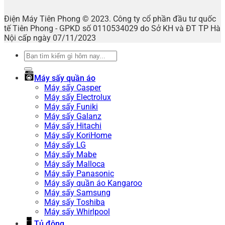
Điện Máy Tiên Phong © 2023. Công ty cổ phần đầu tư quốc
tế Tiên Phong - GPKD số 0110534029 do Sở KH và ĐT TP Hà
Nội cấp ngày 07/11/2023
Tìm
kiếm:
Máy sấy quần áo
Máy sấy Casper
Máy sấy Electrolux
Máy sấy Funiki
Máy sấy Galanz
Máy sấy Hitachi
Máy sấy KoriHome
Máy sấy LG
Máy sấy Mabe
Máy sấy Malloca
Máy sấy Panasonic
Máy sấy quần áo Kangaroo
Máy sấy Samsung
Máy sấy Toshiba
Máy sấy Whirlpool
Tủ đông