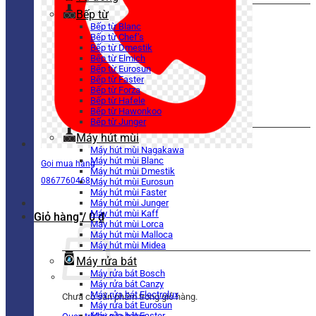
Bếp từ
Bếp từ Blanc
Bếp từ Chef’s
Bếp từ Dmestik
Bếp từ Elmich
Bếp từ Eurosun
Bếp từ Faster
Bếp từ Forza
Bếp từ Hafele
Bếp từ Hawonkoo
Bếp từ Junger
Máy hút mùi
Máy hút mùi Nagakawa
Máy hút mùi Blanc
Gọi mua hàng
Máy hút mùi Dmestik
0867760468
Máy hút mùi Eurosun
Máy hút mùi Faster
Máy hút mùi Junger
Máy hút mùi Kaff
Giỏ hàng /
0
₫
Máy hút mùi Lorca
Máy hút mùi Malloca
Máy hút mùi Midea
Máy rửa bát
Máy rửa bát Bosch
Máy rửa bát Canzy
Máy rửa bát Electrolux
Chưa có sản phẩm trong giỏ hàng.
Máy rửa bát Eurosun
Máy rửa bát Faster