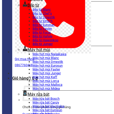
Bếp từ
Bếp từ Blanc
Bếp từ Chef’s
Bếp từ Dmestik
Bếp từ Elmich
Bếp từ Eurosun
Bếp từ Faster
Bếp từ Forza
Bếp từ Hafele
Bếp từ Hawonkoo
Bếp từ Junger
Máy hút mùi
Máy hút mùi Nagakawa
Máy hút mùi Blanc
Gọi mua hàng
Máy hút mùi Dmestik
0867760468
Máy hút mùi Eurosun
Máy hút mùi Faster
Máy hút mùi Junger
Máy hút mùi Kaff
Giỏ hàng /
0
₫
Máy hút mùi Lorca
Máy hút mùi Malloca
Máy hút mùi Midea
Máy rửa bát
Máy rửa bát Bosch
Máy rửa bát Canzy
Máy rửa bát Electrolux
Chưa có sản phẩm trong giỏ hàng.
Máy rửa bát Eurosun
Máy rửa bát Faster