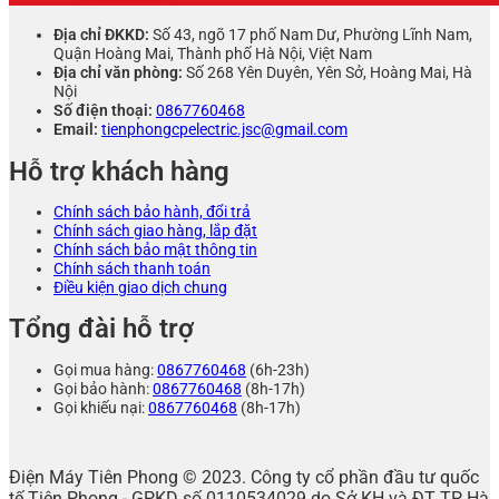
Địa chỉ ĐKKD:
Số 43, ngõ 17 phố Nam Dư, Phường Lĩnh Nam,
Quận Hoàng Mai, Thành phố Hà Nội, Việt Nam
Địa chỉ văn phòng:
Số 268 Yên Duyên, Yên Sở, Hoàng Mai, Hà
Nội
Số điện thoại:
0867760468
Email:
tienphongcpelectric.jsc@gmail.com
Hỗ trợ khách hàng
Chính sách bảo hành, đổi trả
Chính sách giao hàng, lắp đặt
Chính sách bảo mật thông tin
Chính sách thanh toán
Điều kiện giao dịch chung
Tổng đài hỗ trợ
Gọi mua hàng:
0867760468
(6h-23h)
Gọi bảo hành:
0867760468
(8h-17h)
Gọi khiếu nại:
0867760468
(8h-17h)
Điện Máy Tiên Phong © 2023. Công ty cổ phần đầu tư quốc
tế Tiên Phong - GPKD số 0110534029 do Sở KH và ĐT TP Hà