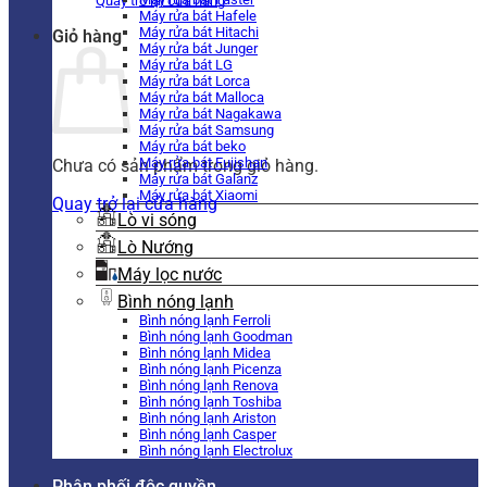
Quay trở lại cửa hàng
Máy rửa bát Hafele
Máy rửa bát Hitachi
Giỏ hàng
Máy rửa bát Junger
Máy rửa bát LG
Máy rửa bát Lorca
Máy rửa bát Malloca
Máy rửa bát Nagakawa
Máy rửa bát Samsung
Máy rửa bát beko
Máy rửa bát Fujishan
Chưa có sản phẩm trong giỏ hàng.
Máy rửa bát Galanz
Máy rửa bát Xiaomi
Quay trở lại cửa hàng
Lò vi sóng
Lò Nướng
Máy lọc nước
Bình nóng lạnh
Bình nóng lạnh Ferroli
Bình nóng lạnh Goodman
Bình nóng lạnh Midea
Bình nóng lạnh Picenza
Bình nóng lạnh Renova
Bình nóng lạnh Toshiba
Bình nóng lạnh Ariston
Bình nóng lạnh Casper
Bình nóng lạnh Electrolux
Phân phối độc quyền