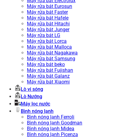
Máy rửa bát Electrolux
Máy rửa bát Eurosun
Máy rửa bát Faster
Máy rửa bát Hafele
Máy rửa bát Hitachi
Máy rửa bát Junger
Máy rửa bát LG
Máy rửa bát Lorca
Máy rửa bát Malloca
Máy rửa bát Nagakawa
Máy rửa bát Samsung
Máy rửa bát beko
Máy rửa bát Fujishan
Máy rửa bát Galanz
Máy rửa bát Xiaomi
Lò vi sóng
Lò Nướng
Máy lọc nước
Bình nóng lạnh
Bình nóng lạnh Ferroli
Bình nóng lạnh Goodman
Bình nóng lạnh Midea
Bình nóng lạnh Picenza