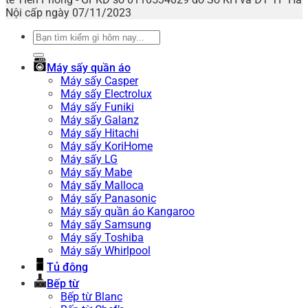
Nội cấp ngày 07/11/2023
Tìm
kiếm:
Máy sấy quần áo
Máy sấy Casper
Máy sấy Electrolux
Máy sấy Funiki
Máy sấy Galanz
Máy sấy Hitachi
Máy sấy KoriHome
Máy sấy LG
Máy sấy Mabe
Máy sấy Malloca
Máy sấy Panasonic
Máy sấy quần áo Kangaroo
Máy sấy Samsung
Máy sấy Toshiba
Máy sấy Whirlpool
Tủ đông
Bếp từ
Bếp từ Blanc