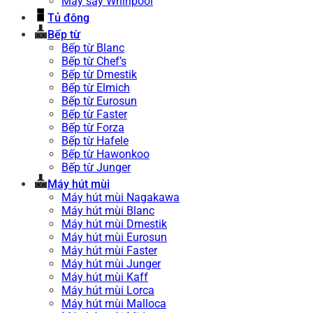
Máy sấy Whirlpool
Tủ đông
Bếp từ
Bếp từ Blanc
Bếp từ Chef’s
Bếp từ Dmestik
Bếp từ Elmich
Bếp từ Eurosun
Bếp từ Faster
Bếp từ Forza
Bếp từ Hafele
Bếp từ Hawonkoo
Bếp từ Junger
Máy hút mùi
Máy hút mùi Nagakawa
Máy hút mùi Blanc
Máy hút mùi Dmestik
Máy hút mùi Eurosun
Máy hút mùi Faster
Máy hút mùi Junger
Máy hút mùi Kaff
Máy hút mùi Lorca
Máy hút mùi Malloca