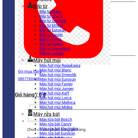
Bếp từ
Bếp từ Blanc
Bếp từ Chef’s
Bếp từ Dmestik
Bếp từ Elmich
Bếp từ Eurosun
Bếp từ Faster
Bếp từ Forza
Bếp từ Hafele
Bếp từ Hawonkoo
Bếp từ Junger
Máy hút mùi
Máy hút mùi Nagakawa
Máy hút mùi Blanc
Gọi mua hàng
Máy hút mùi Dmestik
0867760468
Máy hút mùi Eurosun
Máy hút mùi Faster
Máy hút mùi Junger
Máy hút mùi Kaff
Giỏ hàng /
0
₫
Máy hút mùi Lorca
Máy hút mùi Malloca
Máy hút mùi Midea
Máy rửa bát
Máy rửa bát Bosch
Máy rửa bát Canzy
Máy rửa bát Electrolux
Chưa có sản phẩm trong giỏ hàng.
Máy rửa bát Eurosun
Máy rửa bát Faster