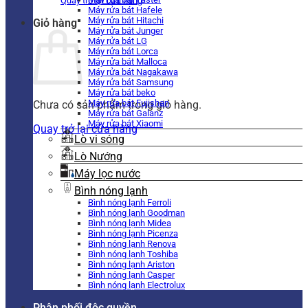
Quay trở lại cửa hàng
Máy rửa bát Hafele
Máy rửa bát Hitachi
Giỏ hàng
Máy rửa bát Junger
Máy rửa bát LG
Máy rửa bát Lorca
Máy rửa bát Malloca
Máy rửa bát Nagakawa
Máy rửa bát Samsung
Máy rửa bát beko
Máy rửa bát Fujishan
Chưa có sản phẩm trong giỏ hàng.
Máy rửa bát Galanz
Máy rửa bát Xiaomi
Quay trở lại cửa hàng
Lò vi sóng
Lò Nướng
Máy lọc nước
Bình nóng lạnh
Bình nóng lạnh Ferroli
Bình nóng lạnh Goodman
Bình nóng lạnh Midea
Bình nóng lạnh Picenza
Bình nóng lạnh Renova
Bình nóng lạnh Toshiba
Bình nóng lạnh Ariston
Bình nóng lạnh Casper
Bình nóng lạnh Electrolux
Phân phối độc quyền