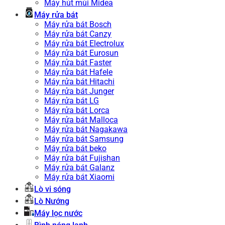
Máy hút mùi Midea
Máy rửa bát
Máy rửa bát Bosch
Máy rửa bát Canzy
Máy rửa bát Electrolux
Máy rửa bát Eurosun
Máy rửa bát Faster
Máy rửa bát Hafele
Máy rửa bát Hitachi
Máy rửa bát Junger
Máy rửa bát LG
Máy rửa bát Lorca
Máy rửa bát Malloca
Máy rửa bát Nagakawa
Máy rửa bát Samsung
Máy rửa bát beko
Máy rửa bát Fujishan
Máy rửa bát Galanz
Máy rửa bát Xiaomi
Lò vi sóng
Lò Nướng
Máy lọc nước