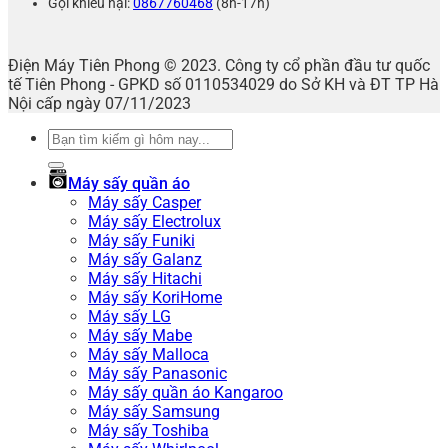
Gọi khiếu nại:
0867760468
(8h-17h)
Điện Máy Tiên Phong © 2023. Công ty cổ phần đầu tư quốc
tế Tiên Phong - GPKD số 0110534029 do Sở KH và ĐT TP Hà
Nội cấp ngày 07/11/2023
Tìm
kiếm:
Máy sấy quần áo
Máy sấy Casper
Máy sấy Electrolux
Máy sấy Funiki
Máy sấy Galanz
Máy sấy Hitachi
Máy sấy KoriHome
Máy sấy LG
Máy sấy Mabe
Máy sấy Malloca
Máy sấy Panasonic
Máy sấy quần áo Kangaroo
Máy sấy Samsung
Máy sấy Toshiba