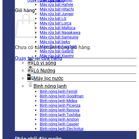
Quay trở lại cửa hàng
Máy rửa bát Hafele
Máy rửa bát Hitachi
Giỏ hàng
Máy rửa bát Junger
Máy rửa bát LG
Máy rửa bát Lorca
Máy rửa bát Malloca
Máy rửa bát Nagakawa
Máy rửa bát Samsung
Máy rửa bát beko
Máy rửa bát Fujishan
Chưa có sản phẩm trong giỏ hàng.
Máy rửa bát Galanz
Máy rửa bát Xiaomi
Quay trở lại cửa hàng
Lò vi sóng
Lò Nướng
Máy lọc nước
Bình nóng lạnh
Bình nóng lạnh Ferroli
Bình nóng lạnh Goodman
Bình nóng lạnh Midea
Bình nóng lạnh Picenza
Bình nóng lạnh Renova
Bình nóng lạnh Toshiba
Bình nóng lạnh Ariston
Bình nóng lạnh Casper
Bình nóng lạnh Electrolux
Phân phối độc quyền