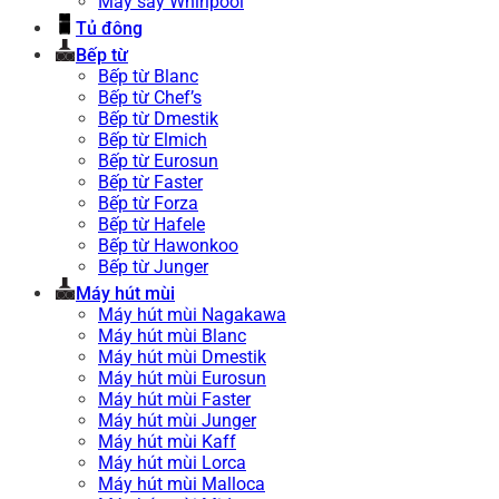
Máy sấy Whirlpool
Tủ đông
Bếp từ
Bếp từ Blanc
Bếp từ Chef’s
Bếp từ Dmestik
Bếp từ Elmich
Bếp từ Eurosun
Bếp từ Faster
Bếp từ Forza
Bếp từ Hafele
Bếp từ Hawonkoo
Bếp từ Junger
Máy hút mùi
Máy hút mùi Nagakawa
Máy hút mùi Blanc
Máy hút mùi Dmestik
Máy hút mùi Eurosun
Máy hút mùi Faster
Máy hút mùi Junger
Máy hút mùi Kaff
Máy hút mùi Lorca
Máy hút mùi Malloca