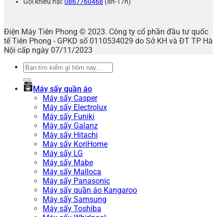
Gọi khiếu nại:
0867760468
(8h-17h)
Điện Máy Tiên Phong © 2023. Công ty cổ phần đầu tư quốc
tế Tiên Phong - GPKD số 0110534029 do Sở KH và ĐT TP Hà
Nội cấp ngày 07/11/2023
Tìm
kiếm:
Máy sấy quần áo
Máy sấy Casper
Máy sấy Electrolux
Máy sấy Funiki
Máy sấy Galanz
Máy sấy Hitachi
Máy sấy KoriHome
Máy sấy LG
Máy sấy Mabe
Máy sấy Malloca
Máy sấy Panasonic
Máy sấy quần áo Kangaroo
Máy sấy Samsung
Máy sấy Toshiba