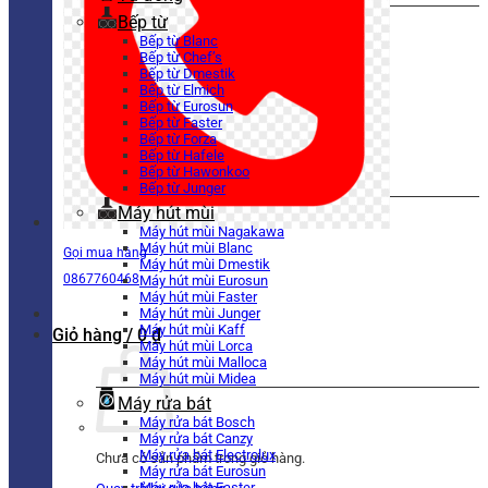
Bếp từ
Bếp từ Blanc
Bếp từ Chef’s
Bếp từ Dmestik
Bếp từ Elmich
Bếp từ Eurosun
Bếp từ Faster
Bếp từ Forza
Bếp từ Hafele
Bếp từ Hawonkoo
Bếp từ Junger
Máy hút mùi
Máy hút mùi Nagakawa
Máy hút mùi Blanc
Gọi mua hàng
Máy hút mùi Dmestik
0867760468
Máy hút mùi Eurosun
Máy hút mùi Faster
Máy hút mùi Junger
Máy hút mùi Kaff
Giỏ hàng /
0
₫
Máy hút mùi Lorca
Máy hút mùi Malloca
Máy hút mùi Midea
Máy rửa bát
Máy rửa bát Bosch
Máy rửa bát Canzy
Máy rửa bát Electrolux
Chưa có sản phẩm trong giỏ hàng.
Máy rửa bát Eurosun
Máy rửa bát Faster