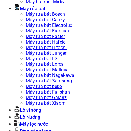
Máy hút mùi Midea
Máy rửa bát
Máy rửa bát Bosch
Máy rửa bát Canzy
Máy rửa bát Electrolux
Máy rửa bát Eurosun
Máy rửa bát Faster
Máy rửa bát Hafele
Máy rửa bát Hitachi
Máy rửa bát Junger
Máy rửa bát LG
Máy rửa bát Lorca
Máy rửa bát Malloca
Máy rửa bát Nagakawa
Máy rửa bát Samsung
Máy rửa bát beko
Máy rửa bát Fujishan
Máy rửa bát Galanz
Máy rửa bát Xiaomi
Lò vi sóng
Lò Nướng
Máy lọc nước