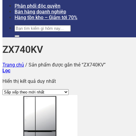
Phân phối độc quyền
Bán hàng doanh nghiệp
Hàng tồn kho – Giảm tới 70%
Tìm
kiếm:
ZX740KV
Trang chủ
/
Sản phẩm được gắn thẻ “ZX740KV”
Lọc
Hiển thị kết quả duy nhất