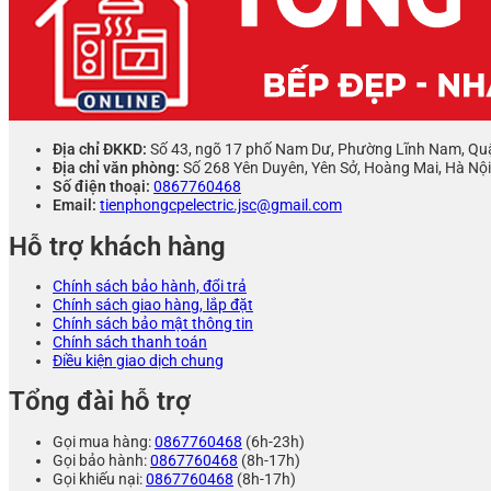
Địa chỉ ĐKKD:
Số 43, ngõ 17 phố Nam Dư, Phường Lĩnh Nam, Qu
Địa chỉ văn phòng:
Số 268 Yên Duyên, Yên Sở, Hoàng Mai, Hà Nội
Số điện thoại:
0867760468
Email:
tienphongcpelectric.jsc@gmail.com
Hỗ trợ khách hàng
Chính sách bảo hành, đổi trả
Chính sách giao hàng, lắp đặt
Chính sách bảo mật thông tin
Chính sách thanh toán
Điều kiện giao dịch chung
Tổng đài hỗ trợ
Gọi mua hàng:
0867760468
(6h-23h)
Gọi bảo hành:
0867760468
(8h-17h)
Gọi khiếu nại:
0867760468
(8h-17h)