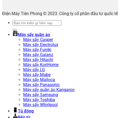
Điện Máy Tiên Phong © 2023. Công ty cổ phần đầu tư quốc 
Tìm
kiếm:
Máy sấy quần áo
Máy sấy Casper
Máy sấy Electrolux
Máy sấy Funiki
Máy sấy Galanz
Máy sấy Hitachi
Máy sấy KoriHome
Máy sấy LG
Máy sấy Mabe
Máy sấy Malloca
Máy sấy Panasonic
Máy sấy quần áo Kangaroo
Máy sấy Samsung
Máy sấy Toshiba
Máy sấy Whirlpool
Tủ đông
Bếp từ