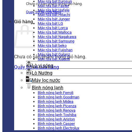
Máy rửa bát Eurosun
Chưa có sản phẩm trong giỏ hàng.
Máy rửa bát Faster
Máy rửa bát Hafele
Quay trở lại cửa hàng
Máy rửa bát Hitachi
Máy rửa bát Junger
Giỏ hàng
Máy rửa bát LG
Máy rửa bát Lorca
Máy rửa bát Malloca
Máy rửa bát Nagakawa
Máy rửa bát Samsung
Máy rửa bát beko
Máy rửa bát Fujishan
Máy rửa bát Galanz
Chưa có sản phẩm trong giỏ hàng.
Máy rửa bát Xiaomi
Lò vi sóng
Quay trở lại cửa hàng
Lò Nướng
Máy lọc nước
Bình nóng lạnh
Bình nóng lạnh Ferroli
Bình nóng lạnh Goodman
Bình nóng lạnh Midea
Bình nóng lạnh Picenza
Bình nóng lạnh Renova
Bình nóng lạnh Toshiba
Bình nóng lạnh Ariston
Bình nóng lạnh Casper
Bình nóng lạnh Electrolux