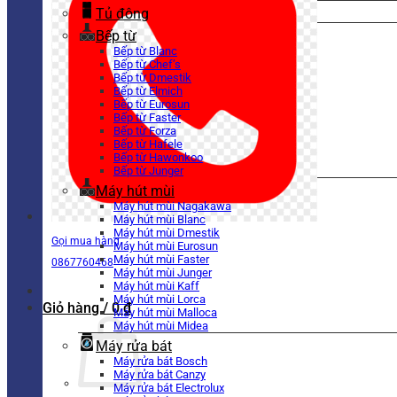
Tủ đông
Bếp từ
Bếp từ Blanc
Bếp từ Chef’s
Bếp từ Dmestik
Bếp từ Elmich
Bếp từ Eurosun
Bếp từ Faster
Bếp từ Forza
Bếp từ Hafele
Bếp từ Hawonkoo
Bếp từ Junger
Máy hút mùi
Máy hút mùi Nagakawa
Máy hút mùi Blanc
Máy hút mùi Dmestik
Gọi mua hàng
Máy hút mùi Eurosun
Máy hút mùi Faster
0867760468
Máy hút mùi Junger
Máy hút mùi Kaff
Máy hút mùi Lorca
Giỏ hàng /
0
₫
Máy hút mùi Malloca
Máy hút mùi Midea
Máy rửa bát
Máy rửa bát Bosch
Máy rửa bát Canzy
Máy rửa bát Electrolux