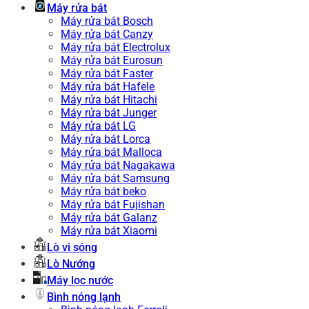
Máy rửa bát
Máy rửa bát Bosch
Máy rửa bát Canzy
Máy rửa bát Electrolux
Máy rửa bát Eurosun
Máy rửa bát Faster
Máy rửa bát Hafele
Máy rửa bát Hitachi
Máy rửa bát Junger
Máy rửa bát LG
Máy rửa bát Lorca
Máy rửa bát Malloca
Máy rửa bát Nagakawa
Máy rửa bát Samsung
Máy rửa bát beko
Máy rửa bát Fujishan
Máy rửa bát Galanz
Máy rửa bát Xiaomi
Lò vi sóng
Lò Nướng
Máy lọc nước
Bình nóng lạnh