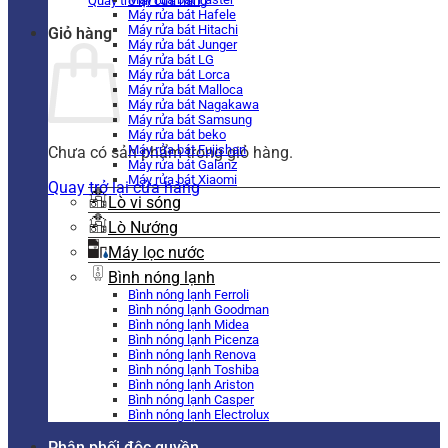
Quay trở lại cửa hàng
Máy rửa bát Hafele
Máy rửa bát Hitachi
Giỏ hàng
Máy rửa bát Junger
Máy rửa bát LG
Máy rửa bát Lorca
Máy rửa bát Malloca
Máy rửa bát Nagakawa
Máy rửa bát Samsung
Máy rửa bát beko
Máy rửa bát Fujishan
Chưa có sản phẩm trong giỏ hàng.
Máy rửa bát Galanz
Máy rửa bát Xiaomi
Quay trở lại cửa hàng
Lò vi sóng
Lò Nướng
Máy lọc nước
Bình nóng lạnh
Bình nóng lạnh Ferroli
Bình nóng lạnh Goodman
Bình nóng lạnh Midea
Bình nóng lạnh Picenza
Bình nóng lạnh Renova
Bình nóng lạnh Toshiba
Bình nóng lạnh Ariston
Bình nóng lạnh Casper
Bình nóng lạnh Electrolux
Phân phối độc quyền