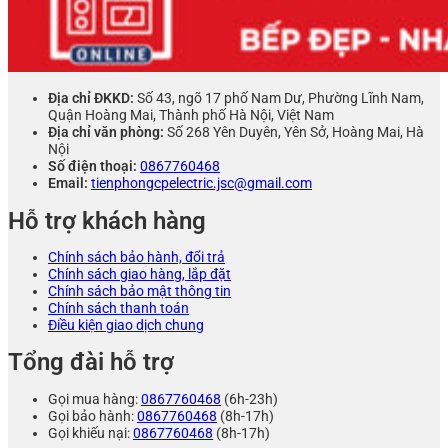
Địa chỉ ĐKKD:
Số 43, ngõ 17 phố Nam Dư, Phường Lĩnh Nam,
Quận Hoàng Mai, Thành phố Hà Nội, Việt Nam
Địa chỉ văn phòng:
Số 268 Yên Duyên, Yên Sở, Hoàng Mai, Hà
Nội
Số điện thoại:
0867760468
Email:
tienphongcpelectric.jsc@gmail.com
Hỗ trợ khách hàng
Chính sách bảo hành, đổi trả
Chính sách giao hàng, lắp đặt
Chính sách bảo mật thông tin
Chính sách thanh toán
Điều kiện giao dịch chung
Tổng đài hỗ trợ
Gọi mua hàng:
0867760468
(6h-23h)
Gọi bảo hành:
0867760468
(8h-17h)
Gọi khiếu nại:
0867760468
(8h-17h)