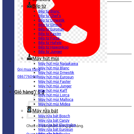
Bếp từ
Bếp từ Blanc
Bếp từ Chef’s
Bếp từ Dmestik
Bếp từ Elmich
Bếp từ Eurosun
Bếp từ Faster
Bếp từ Forza
Bếp từ Hafele
Bếp từ Hawonkoo
Bếp từ Junger
Máy hút mùi
Máy hút mùi Nagakawa
Máy hút mùi Blanc
Gọi mua hàng
Máy hút mùi Dmestik
0867760468
Máy hút mùi Eurosun
Máy hút mùi Faster
Máy hút mùi Junger
Máy hút mùi Kaff
Giỏ hàng /
0
₫
Máy hút mùi Lorca
Máy hút mùi Malloca
Máy hút mùi Midea
Máy rửa bát
Máy rửa bát Bosch
Máy rửa bát Canzy
Máy rửa bát Electrolux
Chưa có sản phẩm trong giỏ hàng.
Máy rửa bát Eurosun
Máy rửa bát Faster