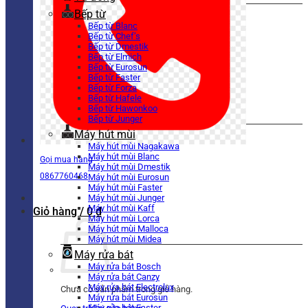
Bếp từ
Bếp từ Blanc
Bếp từ Chef’s
Bếp từ Dmestik
Bếp từ Elmich
Bếp từ Eurosun
Bếp từ Faster
Bếp từ Forza
Bếp từ Hafele
Bếp từ Hawonkoo
Bếp từ Junger
Máy hút mùi
Máy hút mùi Nagakawa
Máy hút mùi Blanc
Gọi mua hàng
Máy hút mùi Dmestik
0867760468
Máy hút mùi Eurosun
Máy hút mùi Faster
Máy hút mùi Junger
Máy hút mùi Kaff
Giỏ hàng /
0
₫
Máy hút mùi Lorca
Máy hút mùi Malloca
Máy hút mùi Midea
Máy rửa bát
Máy rửa bát Bosch
Máy rửa bát Canzy
Máy rửa bát Electrolux
Chưa có sản phẩm trong giỏ hàng.
Máy rửa bát Eurosun
Máy rửa bát Faster