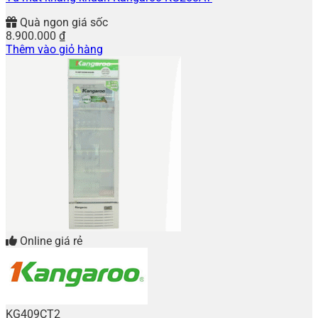
Quà ngon giá sốc
8.900.000
₫
Thêm vào giỏ hàng
Online giá rẻ
KG409CT2