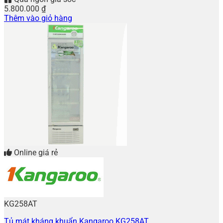
5.800.000
₫
Thêm vào giỏ hàng
Online giá rẻ
KG258AT
Tủ mát kháng khuẩn Kangaroo KG258AT