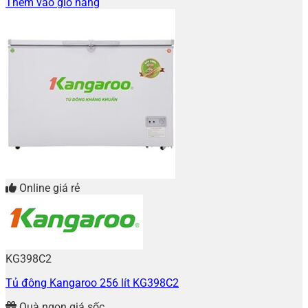
Thêm vào giỏ hàng
Online giá rẻ
KG398C2
Tủ đông Kangaroo 256 lít KG398C2
Quà ngon giá sốc