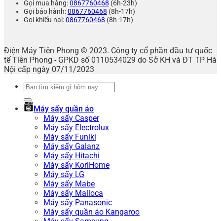
Gọi mua hàng:
0867760468
(6h-23h)
Gọi bảo hành:
0867760468
(8h-17h)
Gọi khiếu nại:
0867760468
(8h-17h)
Điện Máy Tiên Phong © 2023. Công ty cổ phần đầu tư quốc
tế Tiên Phong - GPKD số 0110534029 do Sở KH và ĐT TP Hà
Nội cấp ngày 07/11/2023
Tìm
kiếm:
Máy sấy quần áo
Máy sấy Casper
Máy sấy Electrolux
Máy sấy Funiki
Máy sấy Galanz
Máy sấy Hitachi
Máy sấy KoriHome
Máy sấy LG
Máy sấy Mabe
Máy sấy Malloca
Máy sấy Panasonic
Máy sấy quần áo Kangaroo