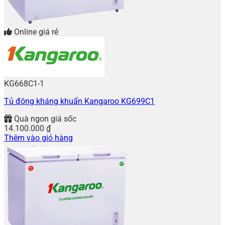
Online giá rẻ
KG668C1-1
Tủ đông kháng khuẩn Kangaroo KG699C1
Quà ngon giá sốc
14.100.000
₫
Thêm vào giỏ hàng