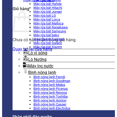
Quay trở lại cửa hàng
Máy rửa bát Hafele
Máy rửa bát Hitachi
Giỏ hàng
Máy rửa bát Junger
Máy rửa bát LG
Máy rửa bát Lorca
Máy rửa bát Malloca
Máy rửa bát Nagakawa
Máy rửa bát Samsung
Máy rửa bát beko
Máy rửa bát Fujishan
Chưa có sản phẩm trong giỏ hàng.
Máy rửa bát Galanz
Máy rửa bát Xiaomi
Quay trở lại cửa hàng
Lò vi sóng
Lò Nướng
Máy lọc nước
Bình nóng lạnh
Bình nóng lạnh Ferroli
Bình nóng lạnh Goodman
Bình nóng lạnh Midea
Bình nóng lạnh Picenza
Bình nóng lạnh Renova
Bình nóng lạnh Toshiba
Bình nóng lạnh Ariston
Bình nóng lạnh Casper
Bình nóng lạnh Electrolux
Phân phối độc quyền