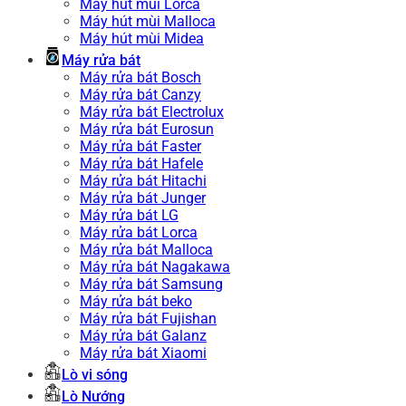
Máy hút mùi Lorca
Máy hút mùi Malloca
Máy hút mùi Midea
Máy rửa bát
Máy rửa bát Bosch
Máy rửa bát Canzy
Máy rửa bát Electrolux
Máy rửa bát Eurosun
Máy rửa bát Faster
Máy rửa bát Hafele
Máy rửa bát Hitachi
Máy rửa bát Junger
Máy rửa bát LG
Máy rửa bát Lorca
Máy rửa bát Malloca
Máy rửa bát Nagakawa
Máy rửa bát Samsung
Máy rửa bát beko
Máy rửa bát Fujishan
Máy rửa bát Galanz
Máy rửa bát Xiaomi
Lò vi sóng
Lò Nướng