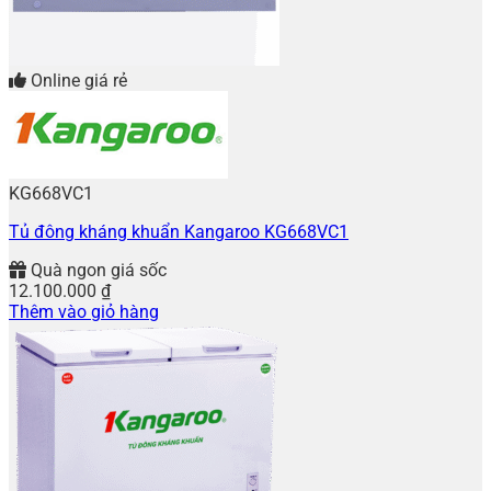
Online giá rẻ
KG668VC1
Tủ đông kháng khuẩn Kangaroo KG668VC1
Quà ngon giá sốc
12.100.000
₫
Thêm vào giỏ hàng