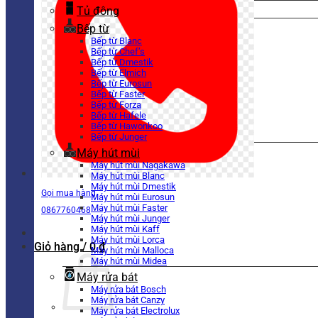
Tủ đông
Bếp từ
Bếp từ Blanc
Bếp từ Chef’s
Bếp từ Dmestik
Bếp từ Elmich
Bếp từ Eurosun
Bếp từ Faster
Bếp từ Forza
Bếp từ Hafele
Bếp từ Hawonkoo
Bếp từ Junger
Máy hút mùi
Máy hút mùi Nagakawa
Máy hút mùi Blanc
Máy hút mùi Dmestik
Gọi mua hàng
Máy hút mùi Eurosun
Máy hút mùi Faster
0867760468
Máy hút mùi Junger
Máy hút mùi Kaff
Máy hút mùi Lorca
Giỏ hàng /
0
₫
Máy hút mùi Malloca
Máy hút mùi Midea
Máy rửa bát
Máy rửa bát Bosch
Máy rửa bát Canzy
Máy rửa bát Electrolux