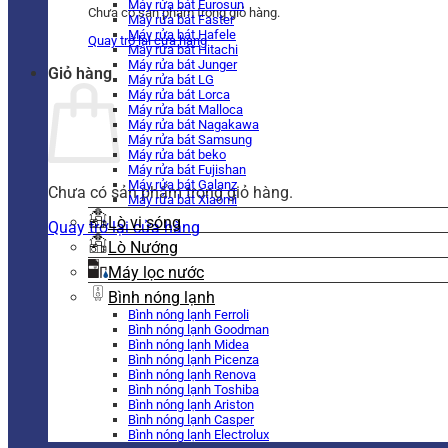
Máy rửa bát Eurosun
Chưa có sản phẩm trong giỏ hàng.
Máy rửa bát Faster
Máy rửa bát Hafele
Quay trở lại cửa hàng
Máy rửa bát Hitachi
Máy rửa bát Junger
Giỏ hàng
Máy rửa bát LG
Máy rửa bát Lorca
Máy rửa bát Malloca
Máy rửa bát Nagakawa
Máy rửa bát Samsung
Máy rửa bát beko
Máy rửa bát Fujishan
Máy rửa bát Galanz
Chưa có sản phẩm trong giỏ hàng.
Máy rửa bát Xiaomi
Lò vi sóng
Quay trở lại cửa hàng
Lò Nướng
Máy lọc nước
Bình nóng lạnh
Bình nóng lạnh Ferroli
Bình nóng lạnh Goodman
Bình nóng lạnh Midea
Bình nóng lạnh Picenza
Bình nóng lạnh Renova
Bình nóng lạnh Toshiba
Bình nóng lạnh Ariston
Bình nóng lạnh Casper
Bình nóng lạnh Electrolux