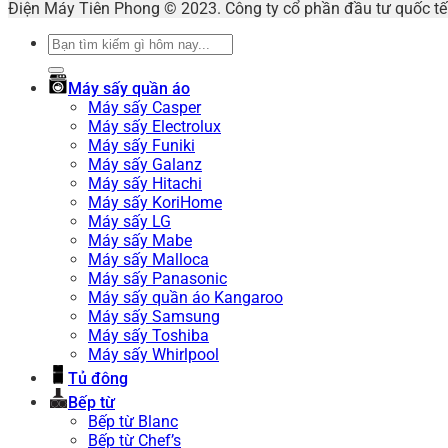
Điện Máy Tiên Phong © 2023. Công ty cổ phần đầu tư quốc 
Tìm
kiếm:
Máy sấy quần áo
Máy sấy Casper
Máy sấy Electrolux
Máy sấy Funiki
Máy sấy Galanz
Máy sấy Hitachi
Máy sấy KoriHome
Máy sấy LG
Máy sấy Mabe
Máy sấy Malloca
Máy sấy Panasonic
Máy sấy quần áo Kangaroo
Máy sấy Samsung
Máy sấy Toshiba
Máy sấy Whirlpool
Tủ đông
Bếp từ
Bếp từ Blanc
Bếp từ Chef’s