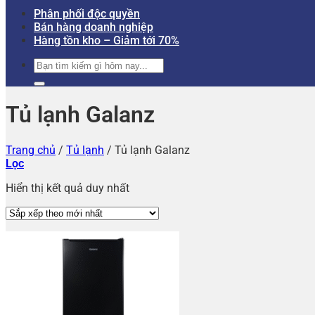
Phân phối độc quyền
Bán hàng doanh nghiệp
Hàng tồn kho – Giảm tới 70%
Tìm
kiếm:
Tủ lạnh Galanz
Trang chủ
/
Tủ lạnh
/
Tủ lạnh Galanz
Lọc
Hiển thị kết quả duy nhất