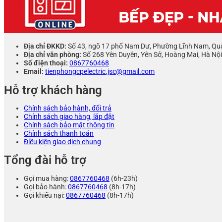
Địa chỉ ĐKKD:
Số 43, ngõ 17 phố Nam Dư, Phường Lĩnh Nam, Qu
Địa chỉ văn phòng:
Số 268 Yên Duyên, Yên Sở, Hoàng Mai, Hà Nội
Số điện thoại:
0867760468
Email:
tienphongcpelectric.jsc@gmail.com
Hỗ trợ khách hàng
Chính sách bảo hành, đổi trả
Chính sách giao hàng, lắp đặt
Chính sách bảo mật thông tin
Chính sách thanh toán
Điều kiện giao dịch chung
Tổng đài hỗ trợ
Gọi mua hàng:
0867760468
(6h-23h)
Gọi bảo hành:
0867760468
(8h-17h)
Gọi khiếu nại:
0867760468
(8h-17h)