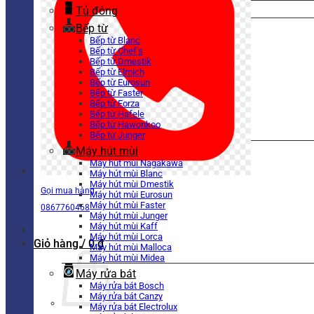
Tủ đông
Bếp từ
Bếp từ Blanc
Bếp từ Chef’s
Bếp từ Dmestik
Bếp từ Elmich
Bếp từ Eurosun
Bếp từ Faster
Bếp từ Forza
Bếp từ Hafele
Bếp từ Hawonkoo
Bếp từ Junger
Máy hút mùi
Máy hút mùi Nagakawa
Máy hút mùi Blanc
Máy hút mùi Dmestik
Gọi mua hàng
Máy hút mùi Eurosun
Máy hút mùi Faster
0867760468
Máy hút mùi Junger
Máy hút mùi Kaff
Máy hút mùi Lorca
Giỏ hàng /
0
₫
Máy hút mùi Malloca
Máy hút mùi Midea
Máy rửa bát
Máy rửa bát Bosch
Máy rửa bát Canzy
Máy rửa bát Electrolux