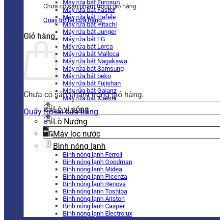
Máy rửa bát Eurosun
Chưa có sản phẩm trong giỏ hàng.
Máy rửa bát Faster
Máy rửa bát Hafele
Quay trở lại cửa hàng
Máy rửa bát Hitachi
Máy rửa bát Junger
Giỏ hàng
Máy rửa bát LG
Máy rửa bát Lorca
Máy rửa bát Malloca
Máy rửa bát Nagakawa
Máy rửa bát Samsung
Máy rửa bát beko
Máy rửa bát Fujishan
Máy rửa bát Galanz
Chưa có sản phẩm trong giỏ hàng.
Máy rửa bát Xiaomi
Lò vi sóng
Quay trở lại cửa hàng
Lò Nướng
Máy lọc nước
Bình nóng lạnh
Bình nóng lạnh Ferroli
Bình nóng lạnh Goodman
Bình nóng lạnh Midea
Bình nóng lạnh Picenza
Bình nóng lạnh Renova
Bình nóng lạnh Toshiba
Bình nóng lạnh Ariston
Bình nóng lạnh Casper
Bình nóng lạnh Electrolux