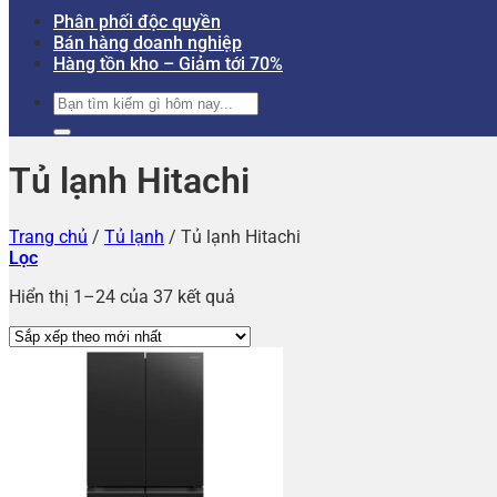
Phân phối độc quyền
Bán hàng doanh nghiệp
Hàng tồn kho – Giảm tới 70%
Tìm
kiếm:
Tủ lạnh Hitachi
Trang chủ
/
Tủ lạnh
/
Tủ lạnh Hitachi
Lọc
Hiển thị 1–24 của 37 kết quả