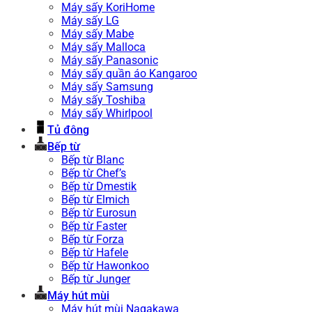
Máy sấy KoriHome
Máy sấy LG
Máy sấy Mabe
Máy sấy Malloca
Máy sấy Panasonic
Máy sấy quần áo Kangaroo
Máy sấy Samsung
Máy sấy Toshiba
Máy sấy Whirlpool
Tủ đông
Bếp từ
Bếp từ Blanc
Bếp từ Chef’s
Bếp từ Dmestik
Bếp từ Elmich
Bếp từ Eurosun
Bếp từ Faster
Bếp từ Forza
Bếp từ Hafele
Bếp từ Hawonkoo
Bếp từ Junger
Máy hút mùi
Máy hút mùi Nagakawa