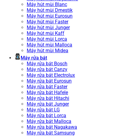
Máy hút mùi Blanc
Máy hút mùi Dmestik
Máy hút mùi Eurosun
Máy hút mùi Faster
Máy hút mùi Junger
Máy hút mùi Kaff
Máy hút mùi Lorca
Máy hút mùi Malloca
Máy hút mùi Midea
Máy rửa bát
Máy rửa bát Bosch
Máy rửa bát Canzy
Máy rửa bát Electrolux
Máy rửa bát Eurosun
Máy rửa bát Faster
Máy rửa bát Hafele
Máy rửa bát Hitachi
Máy rửa bát Junger
Máy rửa bát LG
Máy rửa bát Lorca
Máy rửa bát Malloca
Máy rửa bát Nagakawa
Máy rửa bát Samsung