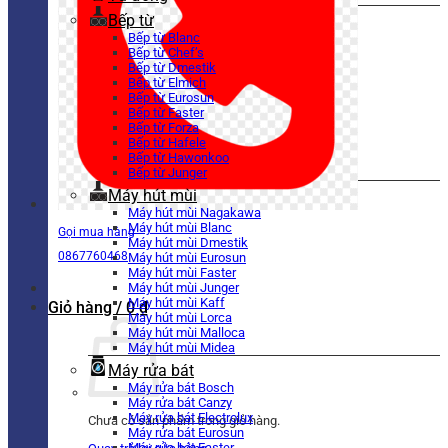
Bếp từ
Bếp từ Blanc
Bếp từ Chef’s
Bếp từ Dmestik
Bếp từ Elmich
Bếp từ Eurosun
Bếp từ Faster
Bếp từ Forza
Bếp từ Hafele
Bếp từ Hawonkoo
Bếp từ Junger
Máy hút mùi
Máy hút mùi Nagakawa
Máy hút mùi Blanc
Gọi mua hàng
Máy hút mùi Dmestik
0867760468
Máy hút mùi Eurosun
Máy hút mùi Faster
Máy hút mùi Junger
Máy hút mùi Kaff
Giỏ hàng /
0
₫
Máy hút mùi Lorca
Máy hút mùi Malloca
Máy hút mùi Midea
Máy rửa bát
Máy rửa bát Bosch
Máy rửa bát Canzy
Máy rửa bát Electrolux
Chưa có sản phẩm trong giỏ hàng.
Máy rửa bát Eurosun
Máy rửa bát Faster