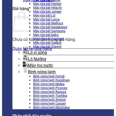
Quay trở lại cửa hàng
Máy rửa bát Hafele
Máy rửa bát Hitachi
Giỏ hàng
Máy rửa bát Junger
Máy rửa bát LG
Máy rửa bát Lorca
Máy rửa bát Malloca
Máy rửa bát Nagakawa
Máy rửa bát Samsung
Máy rửa bát beko
Máy rửa bát Fujishan
Chưa có sản phẩm trong giỏ hàng.
Máy rửa bát Galanz
Máy rửa bát Xiaomi
Quay trở lại cửa hàng
Lò vi sóng
Lò Nướng
Máy lọc nước
Bình nóng lạnh
Bình nóng lạnh Ferroli
Bình nóng lạnh Goodman
Bình nóng lạnh Midea
Bình nóng lạnh Picenza
Bình nóng lạnh Renova
Bình nóng lạnh Toshiba
Bình nóng lạnh Ariston
Bình nóng lạnh Casper
Bình nóng lạnh Electrolux
Phân phối độc quyền