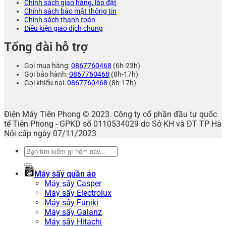
Chính sách giao hàng, lắp đặt
Chính sách bảo mật thông tin
Chính sách thanh toán
Điều kiện giao dịch chung
Tổng đài hỗ trợ
Gọi mua hàng:
0867760468
(6h-23h)
Gọi bảo hành:
0867760468
(8h-17h)
Gọi khiếu nại:
0867760468
(8h-17h)
Điện Máy Tiên Phong © 2023. Công ty cổ phần đầu tư quốc
tế Tiên Phong - GPKD số 0110534029 do Sở KH và ĐT TP Hà
Nội cấp ngày 07/11/2023
Tìm
kiếm:
Máy sấy quần áo
Máy sấy Casper
Máy sấy Electrolux
Máy sấy Funiki
Máy sấy Galanz
Máy sấy Hitachi