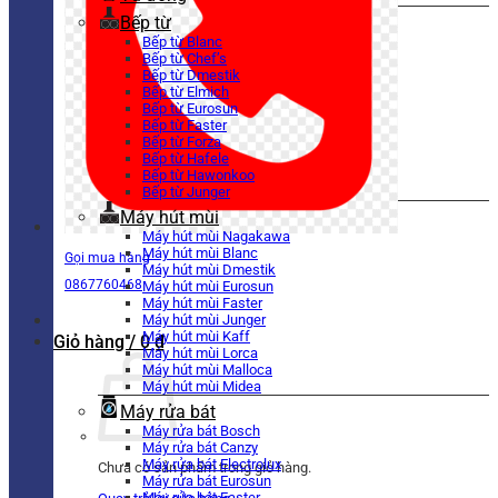
Bếp từ
Bếp từ Blanc
Bếp từ Chef’s
Bếp từ Dmestik
Bếp từ Elmich
Bếp từ Eurosun
Bếp từ Faster
Bếp từ Forza
Bếp từ Hafele
Bếp từ Hawonkoo
Bếp từ Junger
Máy hút mùi
Máy hút mùi Nagakawa
Máy hút mùi Blanc
Gọi mua hàng
Máy hút mùi Dmestik
0867760468
Máy hút mùi Eurosun
Máy hút mùi Faster
Máy hút mùi Junger
Máy hút mùi Kaff
Giỏ hàng /
0
₫
Máy hút mùi Lorca
Máy hút mùi Malloca
Máy hút mùi Midea
Máy rửa bát
Máy rửa bát Bosch
Máy rửa bát Canzy
Máy rửa bát Electrolux
Chưa có sản phẩm trong giỏ hàng.
Máy rửa bát Eurosun
Máy rửa bát Faster