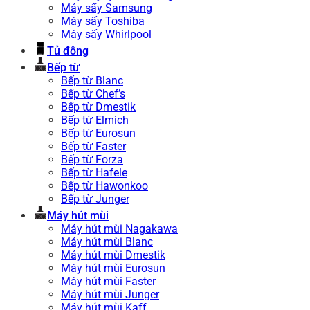
Máy sấy Samsung
Máy sấy Toshiba
Máy sấy Whirlpool
Tủ đông
Bếp từ
Bếp từ Blanc
Bếp từ Chef’s
Bếp từ Dmestik
Bếp từ Elmich
Bếp từ Eurosun
Bếp từ Faster
Bếp từ Forza
Bếp từ Hafele
Bếp từ Hawonkoo
Bếp từ Junger
Máy hút mùi
Máy hút mùi Nagakawa
Máy hút mùi Blanc
Máy hút mùi Dmestik
Máy hút mùi Eurosun
Máy hút mùi Faster
Máy hút mùi Junger
Máy hút mùi Kaff