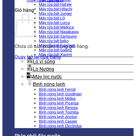
Quay trở lại cửa hàng
Máy rửa bát Hafele
Máy rửa bát Hitachi
Giỏ hàng
Máy rửa bát Junger
Máy rửa bát LG
Máy rửa bát Lorca
Máy rửa bát Malloca
Máy rửa bát Nagakawa
Máy rửa bát Samsung
Máy rửa bát beko
Máy rửa bát Fujishan
Chưa có sản phẩm trong giỏ hàng.
Máy rửa bát Galanz
Máy rửa bát Xiaomi
Quay trở lại cửa hàng
Lò vi sóng
Lò Nướng
Máy lọc nước
Bình nóng lạnh
Bình nóng lạnh Ferroli
Bình nóng lạnh Goodman
Bình nóng lạnh Midea
Bình nóng lạnh Picenza
Bình nóng lạnh Renova
Bình nóng lạnh Toshiba
Bình nóng lạnh Ariston
Bình nóng lạnh Casper
Bình nóng lạnh Electrolux
Phân phối độc quyền