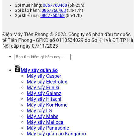
Gọi mua hàng:
0867760468
(6h-23h)
Gọi bảo hành:
0867760468
(8h-17h)
Gọi khiếu nại:
0867760468
(8h-17h)
Điện Máy Tiên Phong © 2023. Công ty cổ phần đầu tư quốc
tế Tiên Phong - GPKD số 0110534029 do Sở KH và ĐT TP Hà
Nội cấp ngày 07/11/2023
Tìm
kiếm:
Máy sấy quần áo
Máy sấy Casper
Máy sấy Electrolux
Máy sấy Funiki
Máy sấy Galanz
Máy sấy Hitachi
Máy sấy KoriHome
Máy sấy LG
Máy sấy Mabe
Máy sấy Malloca
Máy sấy Panasonic
Máy sấy quần áo Kangaroo