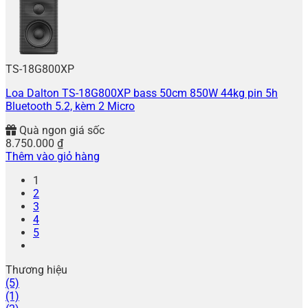
TS-18G800XP
Loa Dalton TS-18G800XP bass 50cm 850W 44kg pin 5h
Bluetooth 5.2, kèm 2 Micro
Quà ngon giá sốc
8.750.000
₫
Thêm vào giỏ hàng
1
2
3
4
5
Thương hiệu
(5)
(1)