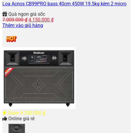
Loa Acnos CB99PRO bass 40cm 450W 19.5kg kèm 2 micro
Quà ngon giá sốc
Giá
Giá
7.000.000
₫
4.150.000
₫
gốc
hiện
Thêm vào giỏ hàng
là:
tại
7.000.000 ₫.
là:
4.150.000 ₫.
Giảm
9.250.000
₫
Online giá rẻ