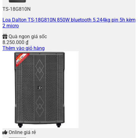
TS-18G810N
Loa Dalton TS-18G810N 850W bluetooth 5.244kg pin 5h kèm
2 micro
Quà ngon giá sốc
8.250.000
₫
Thêm vào giỏ hàng
Online giá rẻ