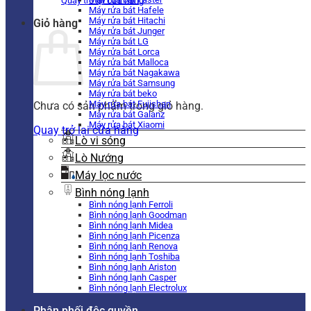
Quay trở lại cửa hàng
Máy rửa bát Hafele
Máy rửa bát Hitachi
Giỏ hàng
Máy rửa bát Junger
Máy rửa bát LG
Máy rửa bát Lorca
Máy rửa bát Malloca
Máy rửa bát Nagakawa
Máy rửa bát Samsung
Máy rửa bát beko
Máy rửa bát Fujishan
Chưa có sản phẩm trong giỏ hàng.
Máy rửa bát Galanz
Máy rửa bát Xiaomi
Quay trở lại cửa hàng
Lò vi sóng
Lò Nướng
Máy lọc nước
Bình nóng lạnh
Bình nóng lạnh Ferroli
Bình nóng lạnh Goodman
Bình nóng lạnh Midea
Bình nóng lạnh Picenza
Bình nóng lạnh Renova
Bình nóng lạnh Toshiba
Bình nóng lạnh Ariston
Bình nóng lạnh Casper
Bình nóng lạnh Electrolux
Phân phối độc quyền