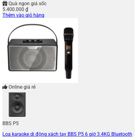
Quà ngon giá sốc
5.400.000
₫
Thêm vào giỏ hàng
Online giá rẻ
BBS P5
Loa karaoke di động xách tay BBS P5 6 giờ 3.4KG Bluetooth