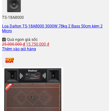
TS-18A8000
Loa Dalton TS-18A8000 3000W 78kg 2 Bass 50cm kèm 2
Micro
Quà ngon giá sốc
Giá
Giá
25.000.000
₫
15.750.000
₫
gốc
hiện
Thêm vào giỏ hàng
là:
tại
25.000.000 ₫.
là:
15.750.000 ₫.