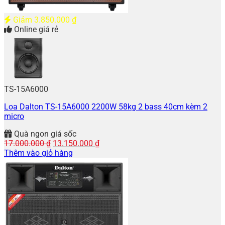
Giảm
3.850.000
₫
Online giá rẻ
TS-15A6000
Loa Dalton TS-15A6000 2200W 58kg 2 bass 40cm kèm 2
micro
Quà ngon giá sốc
Giá
Giá
17.000.000
₫
13.150.000
₫
gốc
hiện
Thêm vào giỏ hàng
là:
tại
17.000.000 ₫.
là:
13.150.000 ₫.