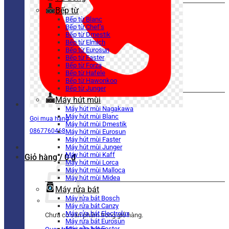
Bếp từ
Bếp từ Blanc
Bếp từ Chef’s
Bếp từ Dmestik
Bếp từ Elmich
Bếp từ Eurosun
Bếp từ Faster
Bếp từ Forza
Bếp từ Hafele
Bếp từ Hawonkoo
Bếp từ Junger
Máy hút mùi
Máy hút mùi Nagakawa
Máy hút mùi Blanc
Gọi mua hàng
Máy hút mùi Dmestik
0867760468
Máy hút mùi Eurosun
Máy hút mùi Faster
Máy hút mùi Junger
Máy hút mùi Kaff
Giỏ hàng /
0
₫
Máy hút mùi Lorca
Máy hút mùi Malloca
Máy hút mùi Midea
Máy rửa bát
Máy rửa bát Bosch
Máy rửa bát Canzy
Máy rửa bát Electrolux
Chưa có sản phẩm trong giỏ hàng.
Máy rửa bát Eurosun
Máy rửa bát Faster