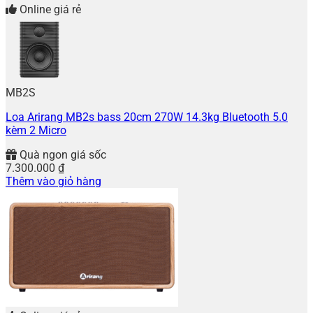
Online giá rẻ
MB2S
Loa Arirang MB2s bass 20cm 270W 14.3kg Bluetooth 5.0
kèm 2 Micro
Quà ngon giá sốc
7.300.000
₫
Thêm vào giỏ hàng