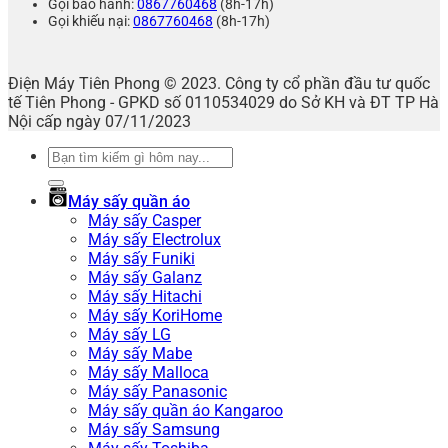
Gọi bảo hành:
0867760468
(8h-17h)
Gọi khiếu nại:
0867760468
(8h-17h)
Điện Máy Tiên Phong © 2023. Công ty cổ phần đầu tư quốc
tế Tiên Phong - GPKD số 0110534029 do Sở KH và ĐT TP Hà
Nội cấp ngày 07/11/2023
Tìm
kiếm:
Máy sấy quần áo
Máy sấy Casper
Máy sấy Electrolux
Máy sấy Funiki
Máy sấy Galanz
Máy sấy Hitachi
Máy sấy KoriHome
Máy sấy LG
Máy sấy Mabe
Máy sấy Malloca
Máy sấy Panasonic
Máy sấy quần áo Kangaroo
Máy sấy Samsung