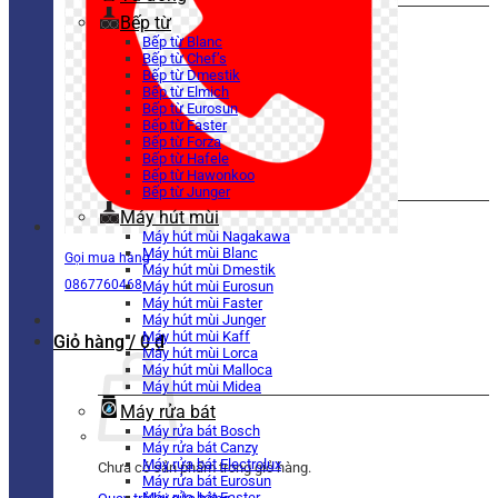
Bếp từ
Bếp từ Blanc
Bếp từ Chef’s
Bếp từ Dmestik
Bếp từ Elmich
Bếp từ Eurosun
Bếp từ Faster
Bếp từ Forza
Bếp từ Hafele
Bếp từ Hawonkoo
Bếp từ Junger
Máy hút mùi
Máy hút mùi Nagakawa
Máy hút mùi Blanc
Gọi mua hàng
Máy hút mùi Dmestik
0867760468
Máy hút mùi Eurosun
Máy hút mùi Faster
Máy hút mùi Junger
Máy hút mùi Kaff
Giỏ hàng /
0
₫
Máy hút mùi Lorca
Máy hút mùi Malloca
Máy hút mùi Midea
Máy rửa bát
Máy rửa bát Bosch
Máy rửa bát Canzy
Máy rửa bát Electrolux
Chưa có sản phẩm trong giỏ hàng.
Máy rửa bát Eurosun
Máy rửa bát Faster