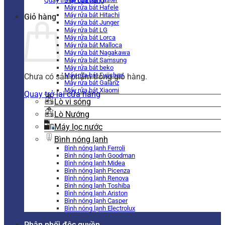
Quay trở lại cửa hàng
Máy rửa bát Hafele
Máy rửa bát Hitachi
Giỏ hàng
Máy rửa bát Junger
Máy rửa bát LG
Máy rửa bát Lorca
Máy rửa bát Malloca
Máy rửa bát Nagakawa
Máy rửa bát Samsung
Máy rửa bát beko
Máy rửa bát Fujishan
Chưa có sản phẩm trong giỏ hàng.
Máy rửa bát Galanz
Máy rửa bát Xiaomi
Quay trở lại cửa hàng
Lò vi sóng
Lò Nướng
Máy lọc nước
Bình nóng lạnh
Bình nóng lạnh Ferroli
Bình nóng lạnh Goodman
Bình nóng lạnh Midea
Bình nóng lạnh Picenza
Bình nóng lạnh Renova
Bình nóng lạnh Toshiba
Bình nóng lạnh Ariston
Bình nóng lạnh Casper
Bình nóng lạnh Electrolux
Phân phối độc quyền