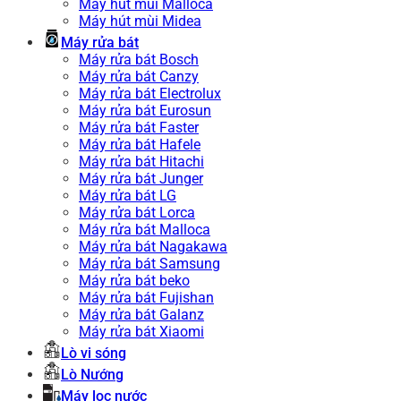
Máy hút mùi Malloca
Máy hút mùi Midea
Máy rửa bát
Máy rửa bát Bosch
Máy rửa bát Canzy
Máy rửa bát Electrolux
Máy rửa bát Eurosun
Máy rửa bát Faster
Máy rửa bát Hafele
Máy rửa bát Hitachi
Máy rửa bát Junger
Máy rửa bát LG
Máy rửa bát Lorca
Máy rửa bát Malloca
Máy rửa bát Nagakawa
Máy rửa bát Samsung
Máy rửa bát beko
Máy rửa bát Fujishan
Máy rửa bát Galanz
Máy rửa bát Xiaomi
Lò vi sóng
Lò Nướng
Máy lọc nước