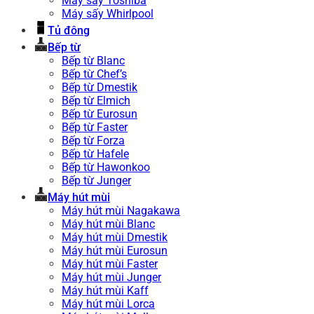
Máy sấy Toshiba
Máy sấy Whirlpool
Tủ đông
Bếp từ
Bếp từ Blanc
Bếp từ Chef’s
Bếp từ Dmestik
Bếp từ Elmich
Bếp từ Eurosun
Bếp từ Faster
Bếp từ Forza
Bếp từ Hafele
Bếp từ Hawonkoo
Bếp từ Junger
Máy hút mùi
Máy hút mùi Nagakawa
Máy hút mùi Blanc
Máy hút mùi Dmestik
Máy hút mùi Eurosun
Máy hút mùi Faster
Máy hút mùi Junger
Máy hút mùi Kaff
Máy hút mùi Lorca