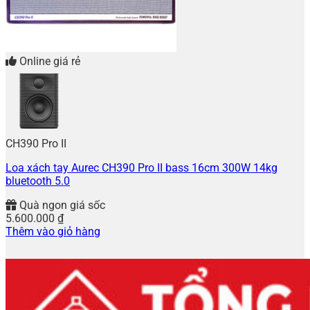
Online giá rẻ
CH390 Pro II
Loa xách tay Aurec CH390 Pro II bass 16cm 300W 14kg
bluetooth 5.0
Quà ngon giá sốc
5.600.000
₫
Thêm vào giỏ hàng