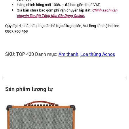
Bluetooth
Hàng chính hãng mới 100% – đã bao gồm thuế VAT.
37.8kg
Giá bán chưa bao gồm phí vận chuyển lắp đặt.
Chính sách vận
2
chuyển lắp đặt Tổng Kho Gia Dụng Online.
Micro
số
Quý đại lý, nhà thấu, thợ cần hỗ trợ số lượng lớn,
Vui lòng liên hệ hotline
lượng
0867.760.468
SKU:
TOP 430
Danh mục:
Âm thanh
,
Loa thùng Acnos
Sản phẩm tương tự