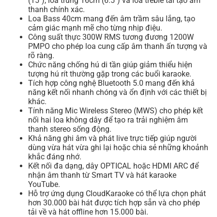
(15″), loa trung 16cm (6.5″) và loa treble tái tạo âm
thanh chính xác.
Loa Bass 40cm mang đến âm trầm sâu lắng, tạo
cảm giác mạnh mẽ cho từng nhịp điệu.
Công suất thực 300W RMS tương đương 1200W
PMPO cho phép loa cung cấp âm thanh ấn tượng và
rõ ràng.
Chức năng chống hú di tần giúp giảm thiểu hiện
tượng hú rít thường gặp trong các buổi karaoke.
Tích hợp công nghệ Bluetooth 5.0 mang đến khả
năng kết nối nhanh chóng và ổn định với các thiết bị
khác.
Tính năng Mic Wireless Stereo (MWS) cho phép kết
nối hai loa không dây để tạo ra trải nghiệm âm
thanh stereo sống động.
Khả năng ghi âm và phát live trực tiếp giúp người
dùng vừa hát vừa ghi lại hoặc chia sẻ những khoảnh
khắc đáng nhớ.
Kết nối đa dạng, dây OPTICAL hoặc HDMI ARC để
nhận âm thanh từ Smart TV và hát karaoke
YouTube.
Hỗ trợ ứng dụng CloudKaraoke có thể lựa chọn phát
hơn 30.000 bài hát được tích hợp sẵn và cho phép
tải về và hát offline hơn 15.000 bài.