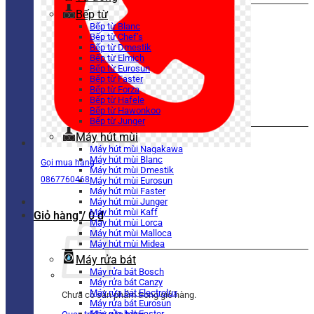
Bếp từ
Bếp từ Blanc
Bếp từ Chef’s
Bếp từ Dmestik
Bếp từ Elmich
Bếp từ Eurosun
Bếp từ Faster
Bếp từ Forza
Bếp từ Hafele
Bếp từ Hawonkoo
Bếp từ Junger
Máy hút mùi
Máy hút mùi Nagakawa
Máy hút mùi Blanc
Gọi mua hàng
Máy hút mùi Dmestik
0867760468
Máy hút mùi Eurosun
Máy hút mùi Faster
Máy hút mùi Junger
Máy hút mùi Kaff
Giỏ hàng /
0
₫
Máy hút mùi Lorca
Máy hút mùi Malloca
Máy hút mùi Midea
Máy rửa bát
Máy rửa bát Bosch
Máy rửa bát Canzy
Máy rửa bát Electrolux
Chưa có sản phẩm trong giỏ hàng.
Máy rửa bát Eurosun
Máy rửa bát Faster