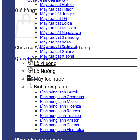
Quay trở lại cửa hàng
Máy rửa bát Hafele
Máy rửa bát Hitachi
Giỏ hàng
Máy rửa bát Junger
Máy rửa bát LG
Máy rửa bát Lorca
Máy rửa bát Malloca
Máy rửa bát Nagakawa
Máy rửa bát Samsung
Máy rửa bát beko
Máy rửa bát Fujishan
Chưa có sản phẩm trong giỏ hàng.
Máy rửa bát Galanz
Máy rửa bát Xiaomi
Quay trở lại cửa hàng
Lò vi sóng
Lò Nướng
Máy lọc nước
Bình nóng lạnh
Bình nóng lạnh Ferroli
Bình nóng lạnh Goodman
Bình nóng lạnh Midea
Bình nóng lạnh Picenza
Bình nóng lạnh Renova
Bình nóng lạnh Toshiba
Bình nóng lạnh Ariston
Bình nóng lạnh Casper
Bình nóng lạnh Electrolux
Phân phối độc quyền