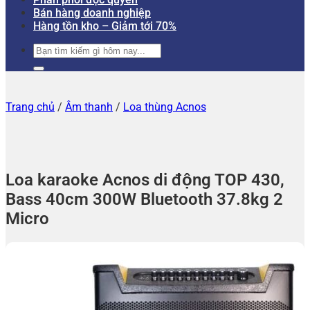
Bán hàng doanh nghiệp
Hàng tồn kho – Giảm tới 70%
Tìm
kiếm:
Trang chủ
/
Âm thanh
/
Loa thùng Acnos
Loa karaoke Acnos di động TOP 430,
Bass 40cm 300W Bluetooth 37.8kg 2
Micro