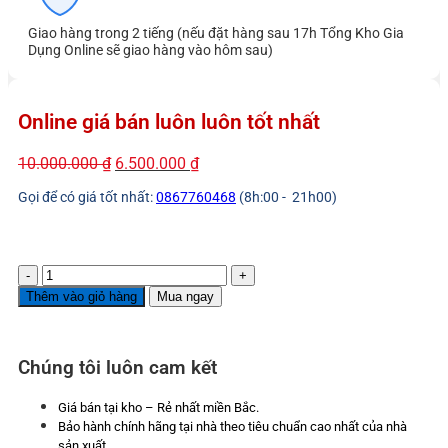
Giao hàng trong 2 tiếng (nếu đặt hàng sau 17h Tổng Kho Gia
Dụng Online sẽ giao hàng vào hôm sau)
Online giá bán luôn luôn tốt nhất
Giá
Giá
10.000.000
₫
6.500.000
₫
gốc
hiện
Gọi để có giá tốt nhất:
0867760468
(8h:00 - 21h00)
là:
tại
10.000.000 ₫.
là:
6.500.000 ₫.
Loa
karaoke
Thêm vào giỏ hàng
Mua ngay
Acnos
di
động
Chúng tôi luôn cam kết
TOP
430,
Bass
Giá bán tại kho – Rẻ nhất miền Bắc.
40cm
Bảo hành chính hãng tại nhà theo tiêu chuẩn cao nhất của nhà
300W
sản xuất.