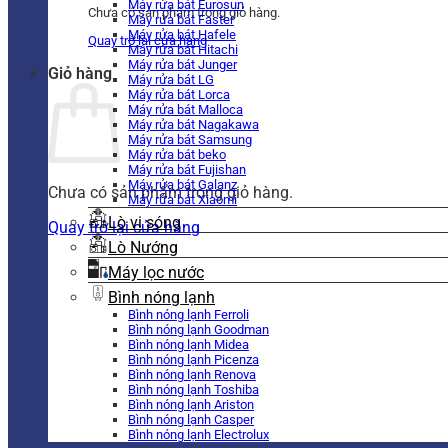
Máy rửa bát Eurosun
Chưa có sản phẩm trong giỏ hàng.
Máy rửa bát Faster
Máy rửa bát Hafele
Quay trở lại cửa hàng
Máy rửa bát Hitachi
Máy rửa bát Junger
Giỏ hàng
Máy rửa bát LG
Máy rửa bát Lorca
Máy rửa bát Malloca
Máy rửa bát Nagakawa
Máy rửa bát Samsung
Máy rửa bát beko
Máy rửa bát Fujishan
Máy rửa bát Galanz
Chưa có sản phẩm trong giỏ hàng.
Máy rửa bát Xiaomi
Lò vi sóng
Quay trở lại cửa hàng
Lò Nướng
Máy lọc nước
Bình nóng lạnh
Bình nóng lạnh Ferroli
Bình nóng lạnh Goodman
Bình nóng lạnh Midea
Bình nóng lạnh Picenza
Bình nóng lạnh Renova
Bình nóng lạnh Toshiba
Bình nóng lạnh Ariston
Bình nóng lạnh Casper
Bình nóng lạnh Electrolux