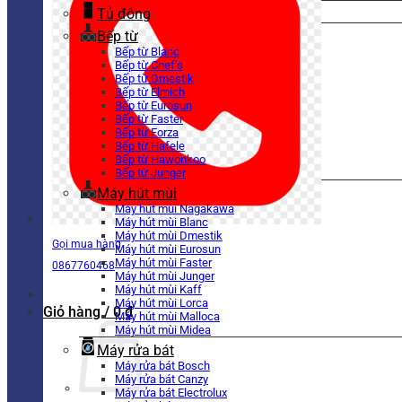
Tủ đông
Bếp từ
Bếp từ Blanc
Bếp từ Chef’s
Bếp từ Dmestik
Bếp từ Elmich
Bếp từ Eurosun
Bếp từ Faster
Bếp từ Forza
Bếp từ Hafele
Bếp từ Hawonkoo
Bếp từ Junger
Máy hút mùi
Máy hút mùi Nagakawa
Máy hút mùi Blanc
Máy hút mùi Dmestik
Gọi mua hàng
Máy hút mùi Eurosun
Máy hút mùi Faster
0867760468
Máy hút mùi Junger
Máy hút mùi Kaff
Máy hút mùi Lorca
Giỏ hàng /
0
₫
Máy hút mùi Malloca
Máy hút mùi Midea
Máy rửa bát
Máy rửa bát Bosch
Máy rửa bát Canzy
Máy rửa bát Electrolux