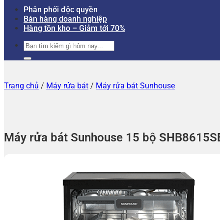
Phân phối độc quyền
Bán hàng doanh nghiệp
Hàng tồn kho – Giảm tới 70%
Tìm
kiếm:
Trang chủ
/
Máy rửa bát
/
Máy rửa bát Sunhouse
Máy rửa bát Sunhouse 15 bộ SHB8615S