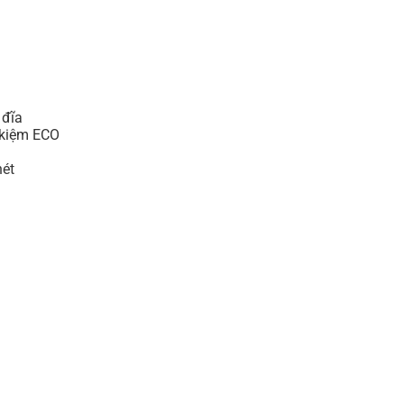
 đĩa
t kiệm ECO
nét