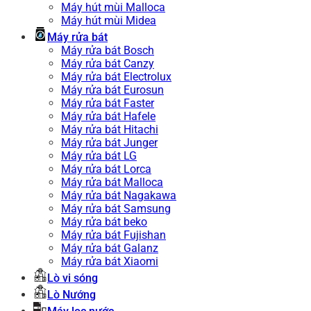
Máy hút mùi Malloca
Máy hút mùi Midea
Máy rửa bát
Máy rửa bát Bosch
Máy rửa bát Canzy
Máy rửa bát Electrolux
Máy rửa bát Eurosun
Máy rửa bát Faster
Máy rửa bát Hafele
Máy rửa bát Hitachi
Máy rửa bát Junger
Máy rửa bát LG
Máy rửa bát Lorca
Máy rửa bát Malloca
Máy rửa bát Nagakawa
Máy rửa bát Samsung
Máy rửa bát beko
Máy rửa bát Fujishan
Máy rửa bát Galanz
Máy rửa bát Xiaomi
Lò vi sóng
Lò Nướng