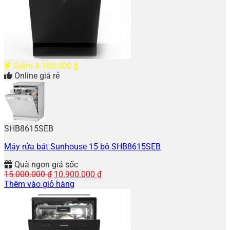
Giảm
4.100.000
₫
Online giá rẻ
SHB8615SEB
Máy rửa bát Sunhouse 15 bộ SHB8615SEB
Quà ngon giá sốc
Giá
Giá
15.000.000
₫
10.900.000
₫
gốc
hiện
Thêm vào giỏ hàng
là:
tại
15.000.000 ₫.
là:
10.900.000 ₫.