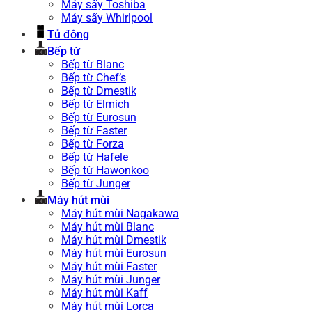
Máy sấy Toshiba
Máy sấy Whirlpool
Tủ đông
Bếp từ
Bếp từ Blanc
Bếp từ Chef’s
Bếp từ Dmestik
Bếp từ Elmich
Bếp từ Eurosun
Bếp từ Faster
Bếp từ Forza
Bếp từ Hafele
Bếp từ Hawonkoo
Bếp từ Junger
Máy hút mùi
Máy hút mùi Nagakawa
Máy hút mùi Blanc
Máy hút mùi Dmestik
Máy hút mùi Eurosun
Máy hút mùi Faster
Máy hút mùi Junger
Máy hút mùi Kaff
Máy hút mùi Lorca