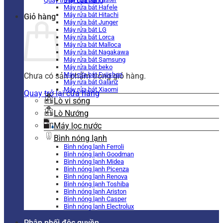
Quay trở lại cửa hàng
Máy rửa bát Hafele
Máy rửa bát Hitachi
Giỏ hàng
Máy rửa bát Junger
Máy rửa bát LG
Máy rửa bát Lorca
Máy rửa bát Malloca
Máy rửa bát Nagakawa
Máy rửa bát Samsung
Máy rửa bát beko
Máy rửa bát Fujishan
Chưa có sản phẩm trong giỏ hàng.
Máy rửa bát Galanz
Máy rửa bát Xiaomi
Quay trở lại cửa hàng
Lò vi sóng
Lò Nướng
Máy lọc nước
Bình nóng lạnh
Bình nóng lạnh Ferroli
Bình nóng lạnh Goodman
Bình nóng lạnh Midea
Bình nóng lạnh Picenza
Bình nóng lạnh Renova
Bình nóng lạnh Toshiba
Bình nóng lạnh Ariston
Bình nóng lạnh Casper
Bình nóng lạnh Electrolux
Phân phối độc quyền