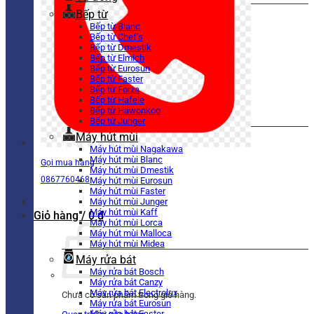
Bếp từ
Bếp từ Blanc
Bếp từ Chef’s
Bếp từ Dmestik
Bếp từ Elmich
Bếp từ Eurosun
Bếp từ Faster
Bếp từ Forza
Bếp từ Hafele
Bếp từ Hawonkoo
Bếp từ Junger
Máy hút mùi
Máy hút mùi Nagakawa
Máy hút mùi Blanc
Gọi mua hàng
Máy hút mùi Dmestik
0867760468
Máy hút mùi Eurosun
Máy hút mùi Faster
Máy hút mùi Junger
Máy hút mùi Kaff
Giỏ hàng /
0
₫
Máy hút mùi Lorca
Máy hút mùi Malloca
Máy hút mùi Midea
Máy rửa bát
Máy rửa bát Bosch
Máy rửa bát Canzy
Máy rửa bát Electrolux
Chưa có sản phẩm trong giỏ hàng.
Máy rửa bát Eurosun
Máy rửa bát Faster