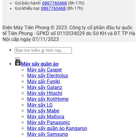
Gọi bảo hành:
0867760468
(8h-17h)
Gọi khiếu nại:
0867760468
(8h-17h)
Điện Máy Tiên Phong © 2023. Công ty cổ phần đầu tư quốc
tế Tiên Phong - GPKD số 0110534029 do Sở KH và ĐT TP Hà
Nội cấp ngày 07/11/2023
Tìm
kiếm:
Máy sấy quần áo
Máy sấy Casper
Máy sấy Electrolux
Máy sấy Funiki
Máy sấy Galanz
Máy sấy Hitachi
Máy sấy KoriHome
Máy sấy LG
Máy sấy Mabe
Máy sấy Malloca
Máy sấy Panasonic
Máy sấy quần áo Kangaroo
Máy sấy Samsung