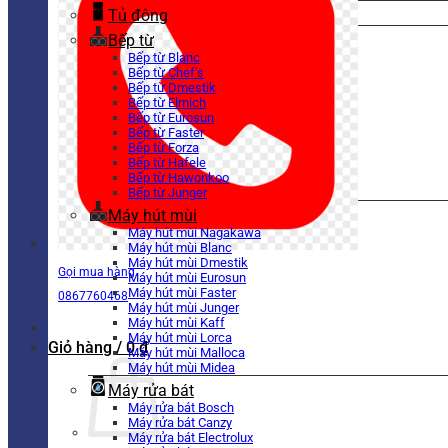
Tủ đông
Bếp từ
Bếp từ Blanc
Bếp từ Chef’s
Bếp từ Dmestik
Bếp từ Elmich
Bếp từ Eurosun
Bếp từ Faster
Bếp từ Forza
Bếp từ Hafele
Bếp từ Hawonkoo
Bếp từ Junger
Máy hút mùi
Máy hút mùi Nagakawa
Máy hút mùi Blanc
Máy hút mùi Dmestik
Gọi mua hàng
Máy hút mùi Eurosun
Máy hút mùi Faster
0867760468
Máy hút mùi Junger
Máy hút mùi Kaff
Máy hút mùi Lorca
Giỏ hàng /
0
₫
Máy hút mùi Malloca
Máy hút mùi Midea
Máy rửa bát
Máy rửa bát Bosch
Máy rửa bát Canzy
Máy rửa bát Electrolux