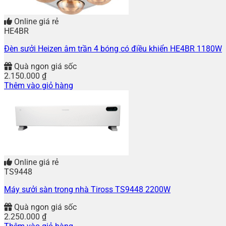
Online giá rẻ
HE4BR
Đèn sưởi Heizen âm trần 4 bóng có điều khiển HE4BR 1180W
Quà ngon giá sốc
2.150.000
₫
Thêm vào giỏ hàng
Online giá rẻ
TS9448
Máy sưởi sàn trong nhà Tiross TS9448 2200W
Quà ngon giá sốc
2.250.000
₫