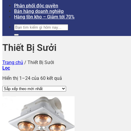
Phân phối độc quyền
Bán hàng doanh nghiệp
Hàng tồn kho – Giảm tới 70%
Tìm
kiếm:
Thiết Bị Sưởi
Trang chủ
/
Thiết Bị Sưởi
Lọc
Hiển thị 1–24 của 60 kết quả