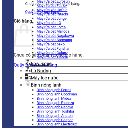
Máy rửa bát Eurosun
Chưa có sản phẩm trong giỏ hàng.
Máy rửa bát Faster
Máy rửa bát Hafele
Quay trở lại cửa hàng
Máy rửa bát Hitachi
Máy rửa bát Junger
Giỏ hàng
Máy rửa bát LG
Máy rửa bát Lorca
Máy rửa bát Malloca
Máy rửa bát Nagakawa
Máy rửa bát Samsung
Máy rửa bát beko
Máy rửa bát Fujishan
Máy rửa bát Galanz
Chưa có sản phẩm trong giỏ hàng.
Máy rửa bát Xiaomi
Lò vi sóng
Quay trở lại cửa hàng
Lò Nướng
Máy lọc nước
Bình nóng lạnh
Bình nóng lạnh Ferroli
Bình nóng lạnh Goodman
Bình nóng lạnh Midea
Bình nóng lạnh Picenza
Bình nóng lạnh Renova
Bình nóng lạnh Toshiba
Bình nóng lạnh Ariston
Bình nóng lạnh Casper
Bình nóng lạnh Electrolux